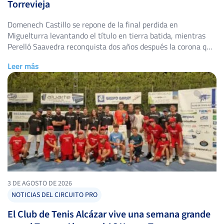
Torrevieja
Domenech Castillo se repone de la final perdida en
Miguelturra levantando el título en tierra batida, mientras
Perelló Saavedra reconquista dos años después la corona que
ya fue suya en 2024. El Club de Tenis Torrevieja volvió a abrir
Leer más
sus puertas del 25 de julio al 2 de agosto para acoger el 48º
Torneo Ciudad […]
3 DE AGOSTO DE 2026
NOTICIAS DEL CIRCUITO PRO
El Club de Tenis Alcázar vive una semana grande