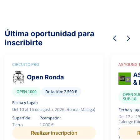
Última oportunidad para
inscribirte
CIRCUITO PRO
AS YOUNG 
AS
Open Ronda
& 
OPEN 1000
Dotación: 2.500 €
OPEN SUB
SUB‑18
Fecha y lugar:
Del 10 al 16 de agosto, 2026. Ronda (Málaga)
Fecha y lug
Del 17 al 2
Superficie:
P.campeón:
Calonge (Gi
Tierra
1.000 €
Superficie:
Realizar inscripción
R
Tierra