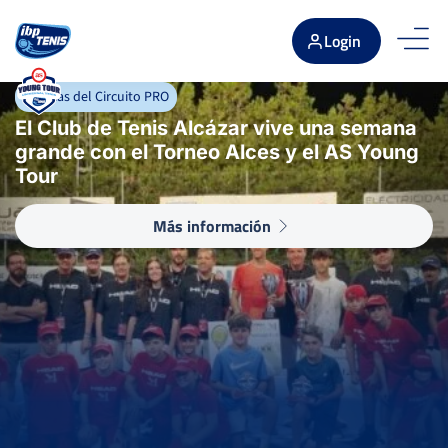
Login
Novedades
Noticias del Circuito PRO
Noticias Circuito Young Tour
Jordi Domenech Castillo y Judith Perelló
El Club de Tenis Alcázar vive una semana
Saavedra, campeones del 48º Torneo
grande con el Torneo Alces y el AS Young
Ciudad de Torrevieja
Tour
Más información
Más información
Más información