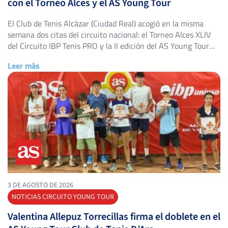
con el Torneo Alces y el AS Young Tour
El Club de Tenis Alcázar (Ciudad Real) acogió en la misma
semana dos citas del circuito nacional: el Torneo Alces XLIV
del Circuito IBP Tenis PRO y la II edición del AS Young Tour
Club de Tenis Alcázar, con triunfos destacados en ambos
Leer más
cuadros. Torneo Alces XLIV: título para Alejandro López
Escribano El Torneo Alces […]
3 DE AGOSTO DE 2026
NOTICIAS CIRCUITO YOUNG TOUR
Valentina Allepuz Torrecillas firma el doblete en el