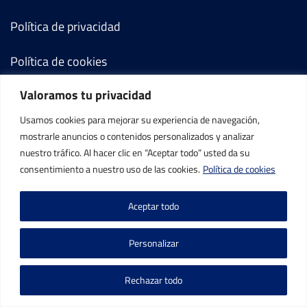
Política de privacidad
Política de cookies
Valoramos tu privacidad
Términos y condiciones
Usamos cookies para mejorar su experiencia de navegación,
Mi cuenta
mostrarle anuncios o contenidos personalizados y analizar
nuestro tráfico. Al hacer clic en “Aceptar todo” usted da su
Contacto
consentimiento a nuestro uso de las cookies.
Política de cookies
Aceptar todo
Personalizar
©IBP Tenis 2026, todos los derechos reservados.
Rechazar todo