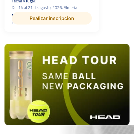
Fecha y lugar:
Del 14 al 21 de agosto, 2026. Almería
Superficie:
P.campeón:
Realizar inscripción
Tierra
500 €