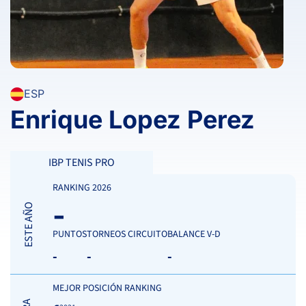
ESP
Enrique Lopez Perez
IBP TENIS PRO
RANKING 2026
-
ESTE AÑO
PUNTOS
TORNEOS CIRCUITO
BALANCE V-D
-
-
-
MEJOR POSICIÓN RANKING