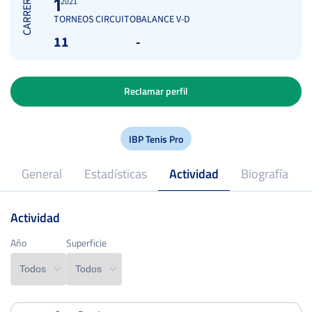
CARRERA
1
2021
TORNEOS CIRCUITO
BALANCE V-D
11
-
Reclamar perfil
IBP Tenis Pro
General
Estadísticas
Actividad
Biografía
Actividad
35
Edad
Año
Año
Superficie
Superficie
78
Peso
kg
185
Estatura
cm