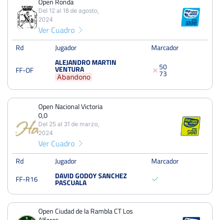
Open Ronda
PERDIDOS
PARTIDOS
GANADOS
Del 12 al 18 de agosto,
7
94
87
2024
Derecha
Mano
Ver Cuadro
PERDIDOS
SETS
GANADOS
Madrid, Madrid
Lugar de nacimiento
16
192
176
Rd
Jugador
Marcador
ALEJANDRO MARTIN
5
0
PERDIDOS
JUEGOS
GANADOS
VENTURA
2021
FF-OF
Profesional desde
7
3
Abandono
534
1665
1131
Víctor Recio
Entrenador
Open Nacional Victoria
0,0
Raqueta
Head Extreme
Open Ronda
Del 25 al 31 de marzo,
2024
Del 12 al 18 de agosto, 2024
Ver Cuadro
Octavos
Tierra
Rd
Jugador
Marcador
DAVID GODOY SANCHEZ
FF-R16
Open Nacional Victoria 0,0
PASCUALA
Del 25 al 31 de marzo, 2024
Dieciseisavos
Dura
Open Ciudad de la Rambla CT Los
Alfares