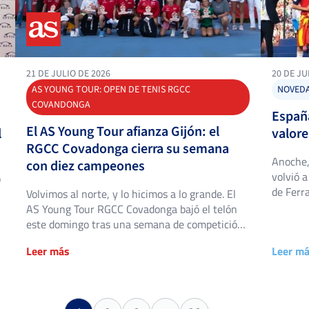
21 DE JULIO DE 2026
20 DE JU
AS YOUNG TOUR: OPEN DE TENIS RGCC
NOVED
COVANDONGA
Españ
El AS Young Tour afianza Gijón: el
l
valore
RGCC Covadonga cierra su semana
Anoche,
con diez campeones
volvió a
ó
de Ferr
Volvimos al norte, y lo hicimos a lo grande. El
superar
AS Young Tour RGCC Covadonga bajó el telón
título 
este domingo tras una semana de competición,
diecisé
del 13 al 19 de julio, sobre las pistas de dura
Leer más
Leer m
No es nu
del Real Grupo de Cultura Covadonga. Es el
tercer año consecutivo que el club gijonés,
fundado en 1938 y […]