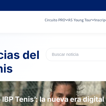
Circuito PRO
AS Young Tour
Inscrip
cias del
nis
IBP Tenis’: la nueva era digital