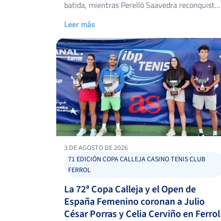
batida, mientras Perelló Saavedra reconquista
dos años después la corona que ya fue suya en
Leer más
2024. El Club de Tenis Torrevieja volvió a abrir
sus puertas del 25 de julio al 2 de agosto para
acoger el 48º Torneo Ciudad […]
3 DE AGOSTO DE 2026
71 EDICIÓN COPA CALLEJA CASINO TENIS CLUB
FERROL
La 72ª Copa Calleja y el Open de
España Femenino coronan a Julio
César Porras y Celia Cerviño en Ferrol