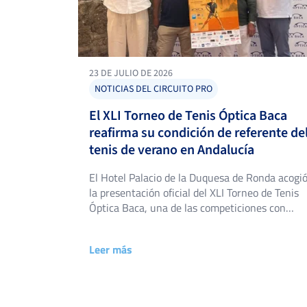
23 DE JULIO DE 2026
NOTICIAS DEL CIRCUITO PRO
El XLI Torneo de Tenis Óptica Baca
reafirma su condición de referente de
tenis de verano en Andalucía
El Hotel Palacio de la Duquesa de Ronda acogi
la presentación oficial del XLI Torneo de Tenis
Óptica Baca, una de las competiciones con
mayor tradición del tenis andaluz. El torneo,
organizado por el Club de Tenis San Luis en
Leer más
colaboración con Global Racket, se disputará
del 6 al 16 de agosto en las instalaciones […]