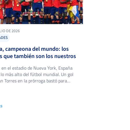
LIO DE 2026
ADES
a, campeona del mundo: los
s que también son los nuestros
 en el estadio de Nueva York, España
 lo más alto del fútbol mundial. Un gol
an Torres en la prórroga bastó para
 a Argentina (1-0) y firmar el segundo
de nuestra selección en un Mundial,
is años después del de Sudáfrica 2010.
ás
estro deporte, pero sí es […]