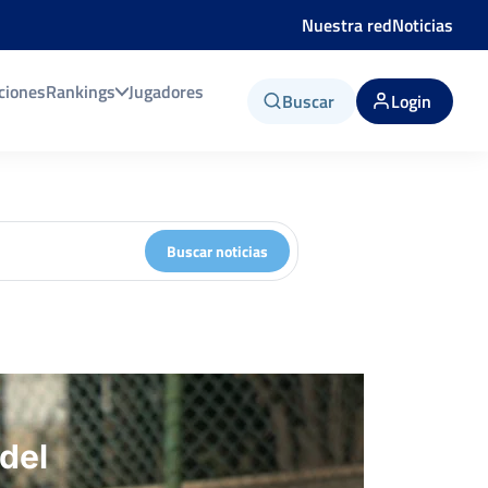
Nuestra red
Noticias
ciones
Rankings
Jugadores
Buscar
Login
Buscar noticias
 del