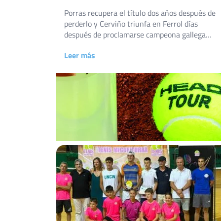
Porras recupera el título dos años después de
perderlo y Cerviño triunfa en Ferrol días
después de proclamarse campeona gallega
absoluta Ferrol volvió a vestirse de gala
Leer más
tenística entre el 24 de julio y el 1 de agosto.
Las pistas del Casino Ferrolano Tenis Club
acogieron, una semana más, dos de las citas
con más […]