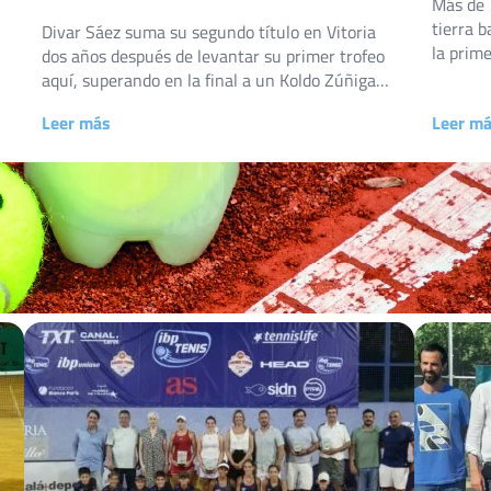
Más de 
tierra b
Divar Sáez suma su segundo título en Vitoria
la prim
dos años después de levantar su primer trofeo
Bisbal,
aquí, superando en la final a un Koldo Zúñiga
20 al 26
Garai que firmó una semana redonda desde la
Leer más
Leer m
(Girona)
fase previa. El Club de Tenis Mendizorroza, en
tenis y 
Vitoria-Gasteiz, acogió del 18 al 25 de julio una
nueva edición del XXXIX Open […]