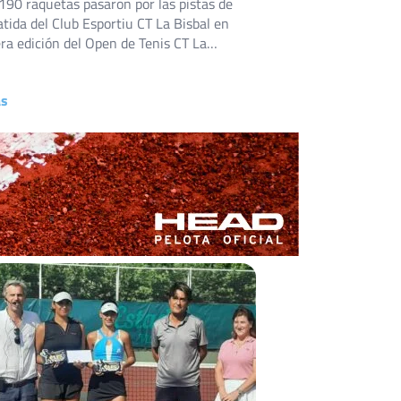
190 raquetas pasaron por las pistas de
atida del Club Esportiu CT La Bisbal en
era edición del Open de Tenis CT La
 prueba del AS Young Tour disputada del
 de julio en La Bisbal d’Empordà
ás
. El club gerundense, con siete pistas de
siete […]