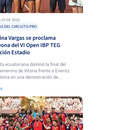
LIO DE 2026
AS DEL CIRCUITO PRO
ina Vargas se proclama
ona del VI Open IBP TEG
ción Estadio
ta ecuatoriana dominó la final del
femenino de Vitoria frente a Eneritz
Beitia en una demostración de
ncia internacional. Valentina Vargas
ás
ó el título del VI Open IBP TEG
ón Estadio tras imponerse en la final a
 García Beitia por un contundente 6-0 y
 jugadora ecuatoriana, de 18 años, […]