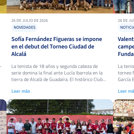
26 DE JULIO DE 2026
26 DE JU
NOVEDADES
NOTICI
Sofía Fernández Figueras se impone
Valent
en el debut del Torneo Ciudad de
campe
Alcalá
Funda
-
La tenista de 18 años y segunda cabeza de
La tenis
serie domina la final ante Lucía Ibarrola en la
torneo 
tierra de Alcalá de Guadaíra. El histórico Club
García 
de Tenis Oromana estrenó hace apenas unos
experie
Leer más
Leer m
días su primer torneo propio dentro del Circuito
conquist
IBP Tenis PRO, y lo hizo por todo lo alto. Del 20
Fundaci
al 25 […]
Eneritz
6-3. La