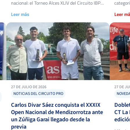
nacional: el Torneo Alces XLIV del Circuito IBP
categor
Tenis PRO y la II edición del AS Young Tour Club
categorí
Leer más
Leer m
de Tenis Alcázar, con triunfos destacados en
la reval
ambos cuadros. Torneo Alces XLIV: título para
en un s
Alejandro López Escribano El Torneo Alces […]
Tenis Cl
27 DE JULIO DE 2026
27 DE JU
NOTICIAS DEL CIRCUITO PRO
NOVED
Carlos Divar Sáez conquista el XXXIX
Doblet
Open Nacional de Mendizorrotza ante
CT La 
un Zúñiga Garai llegado desde la
edició
previa