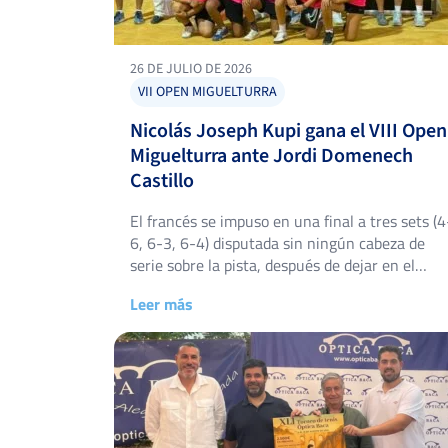
26 DE JULIO DE 2026
VII OPEN MIGUELTURRA
Nicolás Joseph Kupi gana el VIII Open
Miguelturra ante Jordi Domenech
Castillo
El francés se impuso en una final a tres sets (4
6, 6-3, 6-4) disputada sin ningún cabeza de
serie sobre la pista, después de dejar en el
camino a los dos primeros favoritos del cuadro
Leer más
masculino. El Club de Tenis Miguelturra, en
Ciudad Real, acogió del 20 al 26 de julio la
octava edición del […]