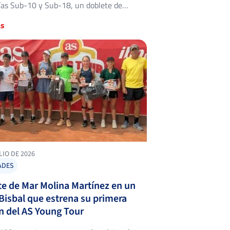
ías Sub-10 y Sub-18, un doblete de
as para Valentina Allepuz Torrecillas y
ás
idación del título más joven del cuadro
úper tie-break de infarto. El Open de
ub de Tenis D’Aro ha bajado el […]
LIO DE 2026
ADES
e de Mar Molina Martínez en un
Bisbal que estrena su primera
n del AS Young Tour