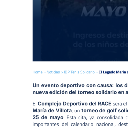
Home
>
Noticias
>
IBP Tenis Solidario
>
El Legado María d
Un evento deportivo con causa: los d
nueva edición del torneo solidario en 
El
será el
Complejo Deportivo del RACE
, un
María de Villota
torneo de golf soli
. Esta cita, ya consolidada
25 de mayo
importantes del calendario nacional, de