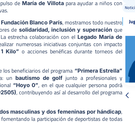
impulso de
para ayudar a niños con
María de Villota
Notic
vas.
Ju
a
, mostramos todo nuestro
Fundación Blanco París
lores de
que
solidaridad, inclusión y superación
La estrecha colaboración con el
Legado María de
alizar numerosas iniciativas conjuntas con impacto
o acciones benéficas durante torneos del
1 Kilo”
e los beneficiarios del programa
“Primera Estrella”
ca: un
junto a profesionales y
bautismo de golf
cional
, en el que cualquier persona podrá
“Hoyo 0”
, contribuyendo así al desarrollo del programa
02505)
,
dos masculinas y dos femeninas por hándicap
, fomentando la participación de deportistas de todas