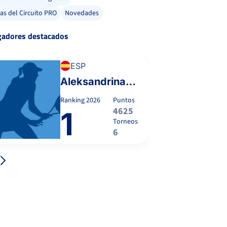
ias del Circuito PRO
Novedades
gadores destacados
ESP
Aleksandrina Naydenova
Ranking
2026
Puntos
4625
1
Torneos
6