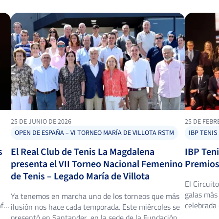
25 DE JUNIO DE 2026
25 DE FEBR
OPEN DE ESPAÑA – VI TORNEO MARÍA DE VILLOTA RSTM
IBP TENIS
s
El Real Club de Tenis La Magdalena
IBP Teni
presenta el VII Torneo Nacional Femenino
Premios 
de Tenis – Legado María de Villota
El Circuit
galas más 
Ya tenemos en marcha uno de los torneos que más
fía
celebrada 
ilusión nos hace cada temporada. Este miércoles se
ás
español vo
presentó en Santander, en la sede de la Fundación