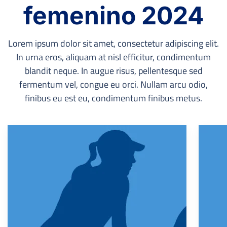
femenino 2024
Lorem ipsum dolor sit amet, consectetur adipiscing elit.
In urna eros, aliquam at nisl efficitur, condimentum
blandit neque. In augue risus, pellentesque sed
fermentum vel, congue eu orci. Nullam arcu odio,
finibus eu est eu, condimentum finibus metus.