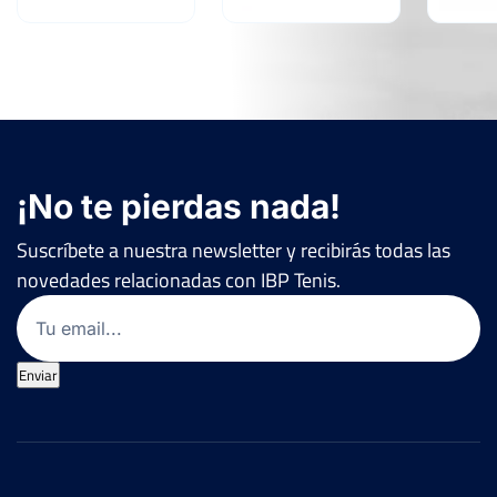
¡No te pierdas nada!
Suscríbete a nuestra newsletter y recibirás todas las
novedades relacionadas con IBP Tenis.
Email
(Obligatorio)
Enviar