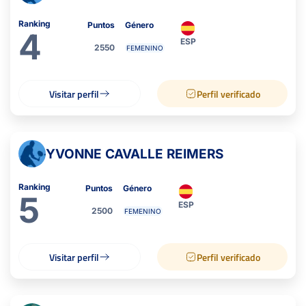
Ranking
Puntos
Género
4
ESP
2550
FEMENINO
Visitar perfil
Perfil verificado
YVONNE CAVALLE REIMERS
Ranking
Puntos
Género
5
ESP
2500
FEMENINO
Visitar perfil
Perfil verificado