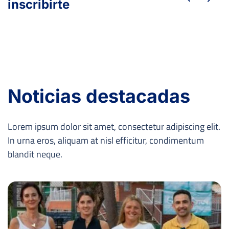
inscribirte
Noticias destacadas
Lorem ipsum dolor sit amet, consectetur adipiscing elit.
In urna eros, aliquam at nisl efficitur, condimentum
blandit neque.