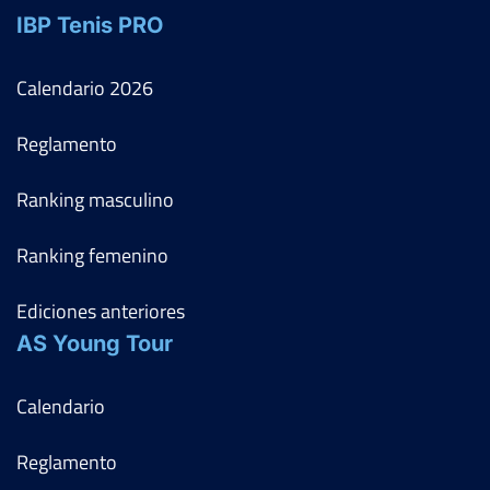
IBP Tenis PRO
Calendario
2026
Reglamento
Ranking masculino
Ranking femenino
Ediciones anteriores
AS Young Tour
Calendario
Reglamento