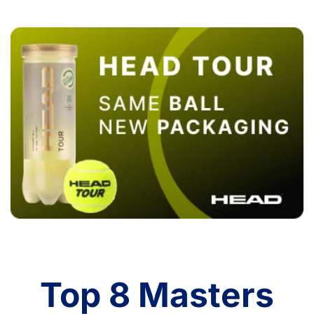
Top 8 Masters