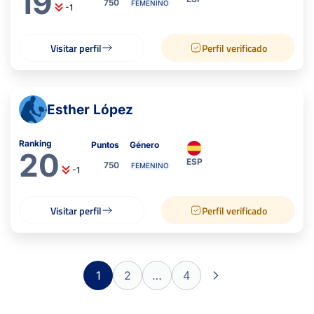
19
750
FEMENINO
-1
Visitar perfil
Perfil verificado
Esther López
Ranking
Puntos
Género
20
ESP
750
FEMENINO
-1
Visitar perfil
Perfil verificado
Página
1
2
…
4
siguiente