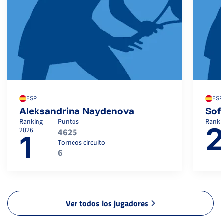
ESP
ES
Aleksandrina Naydenova
Sof
Ranking
Puntos
Rank
2026
4625
1
Torneos circuito
6
Ver todos los jugadores