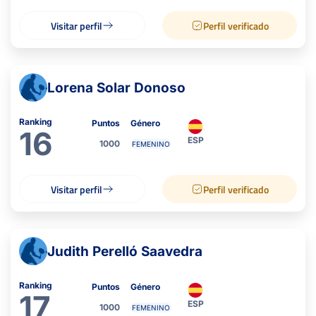
Visitar perfil
Perfil verificado
Lorena Solar Donoso
Ranking
Puntos
Género
16
ESP
1000
FEMENINO
Visitar perfil
Perfil verificado
Judith Perelló Saavedra
Ranking
Puntos
Género
17
ESP
1000
FEMENINO