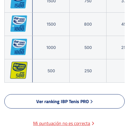
1500
750
375
1500
800
450
1000
500
250
500
250
Ver ranking IBP Tenis PRO
Mi puntuación no es correcta