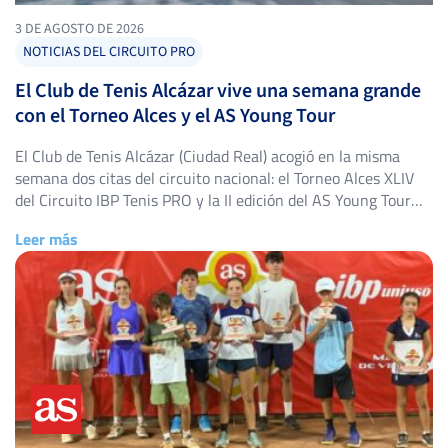
3 DE AGOSTO DE 2026
NOTICIAS DEL CIRCUITO PRO
El Club de Tenis Alcázar vive una semana grande
con el Torneo Alces y el AS Young Tour
El Club de Tenis Alcázar (Ciudad Real) acogió en la misma
semana dos citas del circuito nacional: el Torneo Alces XLIV
del Circuito IBP Tenis PRO y la II edición del AS Young Tour
Club de Tenis Alcázar, con triunfos destacados en ambos
Leer más
cuadros. Torneo Alces XLIV: título para Alejandro López
Escribano El Torneo Alces […]