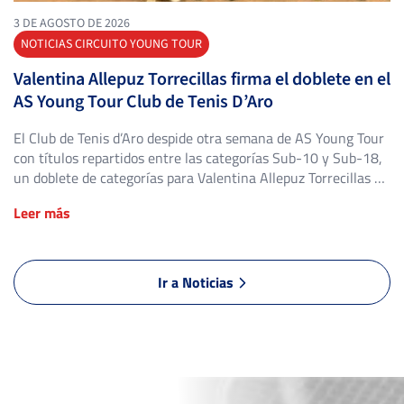
3 DE AGOSTO DE 2026
NOTICIAS CIRCUITO YOUNG TOUR
Valentina Allepuz Torrecillas firma el doblete en el
AS Young Tour Club de Tenis D’Aro
El Club de Tenis d’Aro despide otra semana de AS Young Tour
con títulos repartidos entre las categorías Sub-10 y Sub-18,
un doblete de categorías para Valentina Allepuz Torrecillas y
la revalidación del título más joven del cuadro en un súper
Leer más
tie-break de infarto. El Open de Tenis Club de Tenis D’Aro ha
bajado el […]
Ir a Noticias