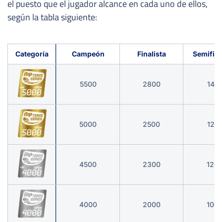
el puesto que el jugador alcance en cada uno de ellos,
según la tabla siguiente:
Categoría
Campeón
Finalista
Semifina
5500
2800
145
5000
2500
125
4500
2300
120
4000
2000
100