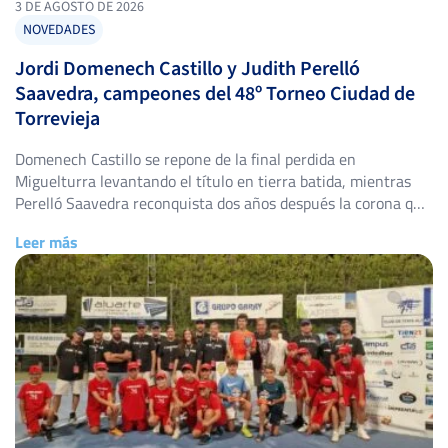
3 DE AGOSTO DE 2026
NOVEDADES
Jordi Domenech Castillo y Judith Perelló
Saavedra, campeones del 48º Torneo Ciudad de
Torrevieja
Domenech Castillo se repone de la final perdida en
Miguelturra levantando el título en tierra batida, mientras
Perelló Saavedra reconquista dos años después la corona que
ya fue suya en 2024. El Club de Tenis Torrevieja volvió a abrir
Leer más
sus puertas del 25 de julio al 2 de agosto para acoger el 48º
Torneo Ciudad […]