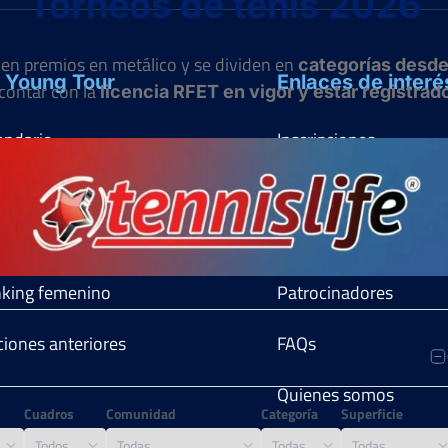
Torneos de tenis 2026
ecen premios en metálico y se dividen en
categorías desd
 Young Tour
Enlaces de interé
contar con la
licencia RFET en vigor y estar registra
endario
Inscripciones
lamento
Noticias
king masculino
Jugadores
king femenino
Patrocinadores
ciones anteriores
FAQs
Quienes somos
Cuadros
Comunidad
Categoría
Superficie