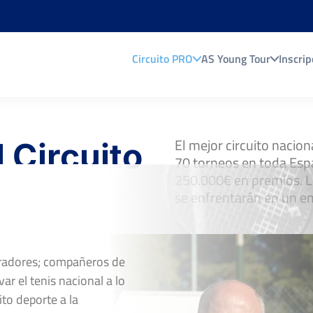
Circuito PRO
AS Young Tour
Inscrip
El mejor circuito nacio
 Circuito
70 torneos en toda Esp
250.000€ en premios. L
 2026
se enfrentarán en un e
oradores; compañeros de
ar el tenis nacional a lo
ito deporte a la