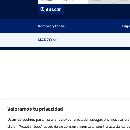
Buscar
Nombre y fecha
Luga
MARZO
Xáti
Open Motor Pacífico Camp
Bixquert
Del 02 al 08 de marzo, 2026
Chic
Open Heit Academy
Del 16 al 22 de marzo, 2026
Mur
Open Villa de Torre-Pacheco
Del 23 al 29 de marzo, 2026
Espa
Open Club Raqueta Valladolid
Valoramos tu privacidad
(Val
Del 28 al 05 de abril, 2026
Usamos cookies para mejorar su experiencia de navegación, mostrarle anu
Mija
Open Nacional Victoria 0,0
clic en “Aceptar todo” usted da su consentimiento a nuestro uso de las c
Del 30 al 04 de abril, 2026