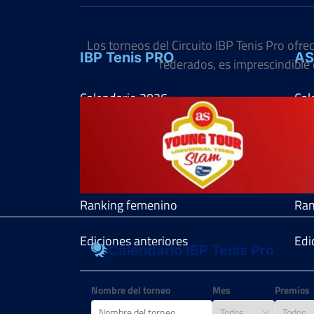
Los torneos del Circuito IBP Tenis Pro ofr
IBP Tenis PRO
AS
federados, es imprescindible 
Calendario
2026
Cal
Reglamento
Reg
Ranking masculino
Ran
Ranking femenino
Ran
Ediciones anteriores
Edi
Calendario IBP Tenis Pro
Nombre del torneo
Mes
Premios