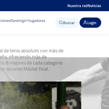
Nuestra red
Noticias
ciones
Rankings
Jugadores
Buscar
Login
nal de tenis absoluto con más de
aña, ofreciendo más de
os 8 mejores de cada categoría
mocionante Máster final.