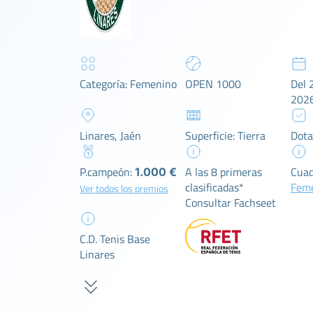
Categoría: Femenino
OPEN 1000
Del 2
202
Linares, Jaén
Superficie: Tierra
Dota
P.campeón:
A las 8 primeras
Cuad
1.000 €
clasificadas*
Fem
Ver todos los premios
Consultar Fachseet
C.D. Tenis Base
Linares