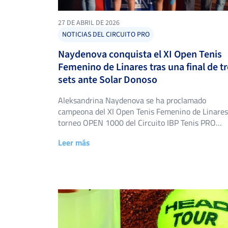
27 DE ABRIL DE 2026
NOTICIAS DEL CIRCUITO PRO
Naydenova conquista el XI Open Tenis
Femenino de Linares tras una final de t
sets ante Solar Donoso
Aleksandrina Naydenova se ha proclamado
campeona del XI Open Tenis Femenino de Linares
torneo OPEN 1000 del Circuito IBP Tenis PRO
disputado del 23 al 26 de abril en las instalacion
Leer más
del C.D. Tenis Base Linares (Jaén), sobre superfici
de tierra batida. Con esta victoria, Naydenova
encadena su segundo título consecutivo en el
circuito —tras […]