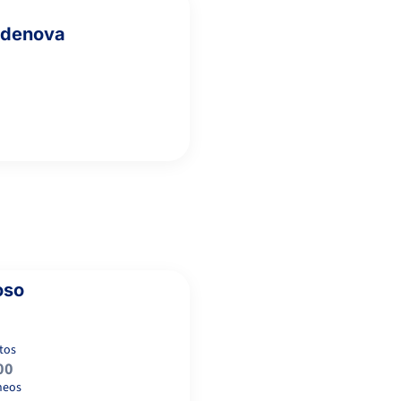
ydenova
oso
tos
00
neos