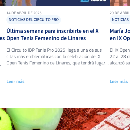
14 DE ABRIL DE 2025
29 DE ABRIL
NOTICIAS DEL CIRCUITO PRO
NOTICIAS 
Última semana para inscribirte en el X
María J
res
Open Tenis Femenino de Linares
en IX O
El Circuito IBP Tenis Pro 2025 llega a una de sus
El IX Open
citas más emblemáticas con la celebración del X
22 al 28 d
Open Tenis Femenino de Linares, que tendrá lugar
alcanzó s
,
del 24 al 27 de abril en las Instalaciones “Mariano
espectacul
de la Paz” del Club de Tenis Base Linares (Jaén). Este
de sus asi
es
Leer más
Leer más
torneo, de categoría 1000, se ha consolidado […]
una de las
e
enfrentó 