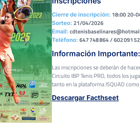
Inscripciones
18:00 20-0
Cierre de inscripción:
21/04/2026
Sorteo:
cdtenisbaselinares@hotmai
Email:
647 748 864 / 602 091 5
Teléfono:
Información Importante
Las inscripciones se deberán de hace
Circuito IBP Tenis PRO, todos los juga
tanto en la plataforma ISQUAD como e
Descargar Facthseet