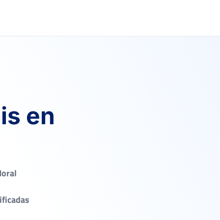
is en
Moral
ificadas