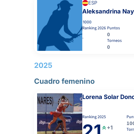
ESP
Aleksandrina Na
1000
Ranking
2026
Puntos
0
-
Torneos
0
2025
Cuadro femenino
Lorena Solar Don
Ranking
2025
Pun
10
21
+1
Tor