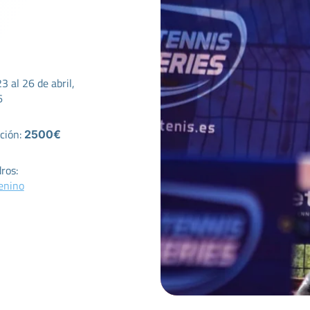
3 al 26 de abril,
6
ción:
2500€
ros:
enino