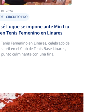
 DE 2024
DEL CIRCUITO PRO
osé Luque se impone ante Min Liu
pen Tenis Femenino en Linares
 Tenis Femenino en Linares, celebrado del
e abril en el Club de Tenis Base Linares,
u punto culminante con una final
ar que mantuvo a los aficionados al borde
entos. En esta ocasión, María José Luque,
 tenistas más destacadas del circuito, se
[…]