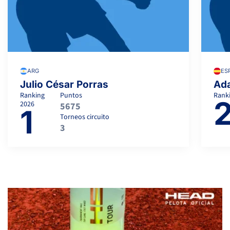
ARG
ES
Julio César Porras
Ada
Ranking
Puntos
Rank
2026
5675
1
Torneos circuito
3