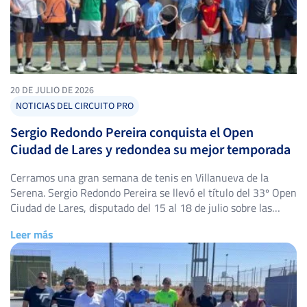
20 DE JULIO DE 2026
NOTICIAS DEL CIRCUITO PRO
Sergio Redondo Pereira conquista el Open
Ciudad de Lares y redondea su mejor temporada
Cerramos una gran semana de tenis en Villanueva de la
Serena. Sergio Redondo Pereira se llevó el título del 33º Open
Ciudad de Lares, disputado del 15 al 18 de julio sobre las
pistas del Tenis Club Villanueva de la Serena, y lo hizo sin
Leer más
ceder un solo set en todo el torneo. El primer […]