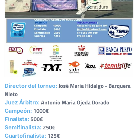
José María Hidalgo - Barquera
Director del torneo:
Nieto
Antonio Maria Ojeda Dorado
Juez Árbitro:
1000€
Campeón:
500€
Finalista:
250€
Semifinalista:
125€
Cuartofinalista: