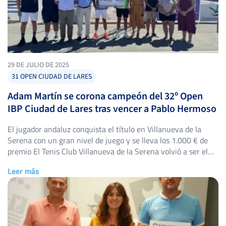
29 DE JULIO DE 2025
31 OPEN CIUDAD DE LARES
Adam Martín se corona campeón del 32º Open
IBP Ciudad de Lares tras vencer a Pablo Hermoso
El jugador andaluz conquista el título en Villanueva de la
Serena con un gran nivel de juego y se lleva los 1.000 € de
premio El Tenis Club Villanueva de la Serena volvió a ser el
epicentro del tenis nacional con la celebración del 32º Open
Leer más
IBP Ciudad de Lares, que se disputó del 23 […]