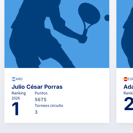
ARG
ES
Julio César Porras
Ada
Ranking
Puntos
Rank
2026
5675
1
Torneos circuito
3