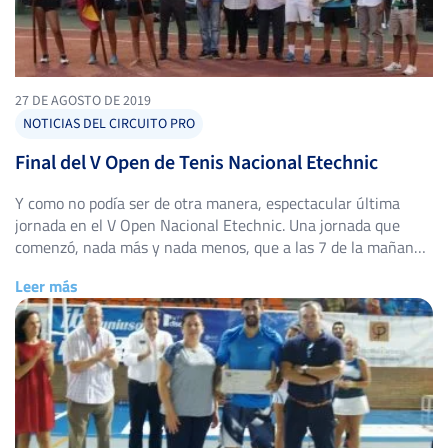
27 DE AGOSTO DE 2019
NOTICIAS DEL CIRCUITO PRO
Final del V Open de Tenis Nacional Etechnic
Y como no podía ser de otra manera, espectacular última
jornada en el V Open Nacional Etechnic. Una jornada que
comenzó, nada más y nada menos, que a las 7 de la mañana,
con la celebración de una prueba Mud Mad Race (Carrera a
Leer más
pie con obstáculos). Continuó, a las 11:30 horas, con un Clinic
[…]