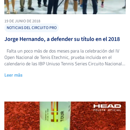
19 DE JUNIO DE 2018
NOTICIAS DEL CIRCUITO PRO
Jorge Hernando, a defender su título en el 2018
Falta un poco más de dos meses para la celebración del IV
Open Nacional de Tenis Etechnic, prueba incluida en el
calendario de las IBP Uniuso Tennis Series Circuito Nacional
RFET, y ya comienzan a conocerse algunos aspectos del
Leer más
evento.Para empezar, ya se ha definido el formato de la
competición, que constará de una Fase […]