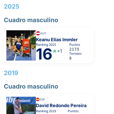
2025
Cuadro masculino
AUT
Keanu Elías Immler
Ranking
2025
Puntos
16
2175
+1
Torneos
8
2019
Cuadro masculino
ESP
David Redondo Pereira
Ranking
2019
Puntos