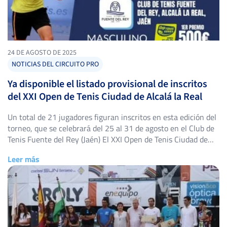
24 DE AGOSTO DE 2025
NOTICIAS DEL CIRCUITO PRO
Ya disponible el listado provisional de inscritos
del XXI Open de Tenis Ciudad de Alcalá la Real
Un total de 21 jugadores figuran inscritos en esta edición del
torneo, que se celebrará del 25 al 31 de agosto en el Club de
Tenis Fuente del Rey (Jaén) El XXI Open de Tenis Ciudad de
Alcalá la Real, prueba masculina de categoría Open 500 del
Leer más
Circuito IBP Tenis Pro, ya tiene disponible el […]