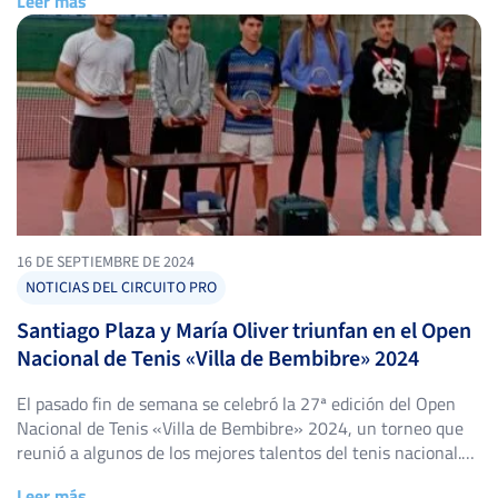
Leer más
del calendario leonés y del Circuito IBP Tenis. En […]
16 DE SEPTIEMBRE DE 2024
NOTICIAS DEL CIRCUITO PRO
Santiago Plaza y María Oliver triunfan en el Open
Nacional de Tenis «Villa de Bembibre» 2024
El pasado fin de semana se celebró la 27ª edición del Open
Nacional de Tenis «Villa de Bembibre» 2024, un torneo que
reunió a algunos de los mejores talentos del tenis nacional.
La competencia estuvo marcada por partidos intensos y un
Leer más