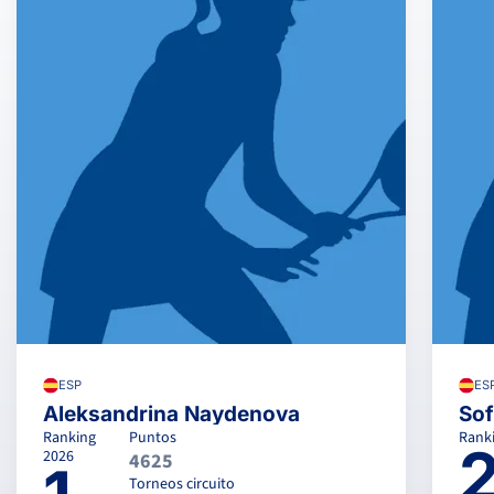
ESP
ES
Aleksandrina Naydenova
Sof
Ranking
Puntos
Rank
2026
4625
Torneos circuito