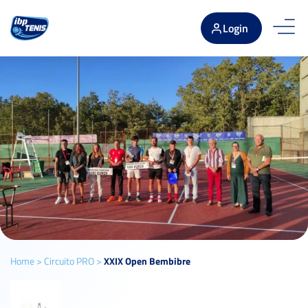
Login
Home
>
Circuito PRO
>
XXIX Open Bembibre