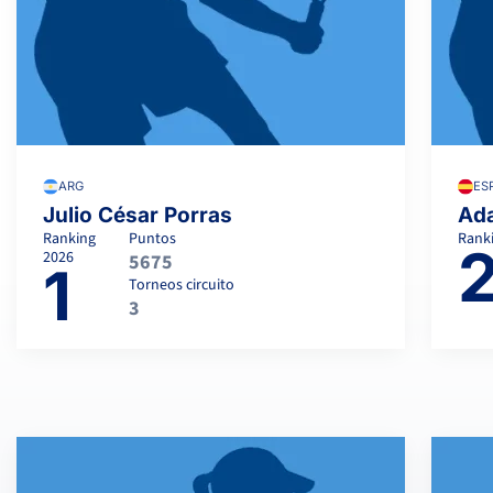
ARG
ES
Julio César Porras
Ada
Ranking
Puntos
Rank
2026
5675
1
Torneos circuito
3