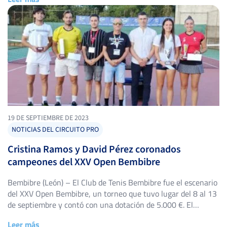
excelente nivel de juego tanto en la categoría masculina
como en la femenina. Cuadro […]
19 DE SEPTIEMBRE DE 2023
NOTICIAS DEL CIRCUITO PRO
Cristina Ramos y David Pérez coronados
campeones del XXV Open Bembibre
Bembibre (León) – El Club de Tenis Bembibre fue el escenario
del XXV Open Bembibre, un torneo que tuvo lugar del 8 al 13
de septiembre y contó con una dotación de 5.000 €. El
torneo, puntuable por el UTR y jugado en superficie dura, vio
Leer más