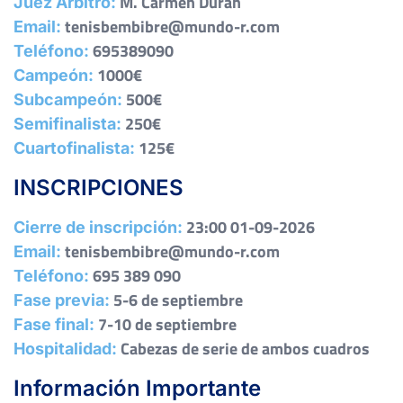
M. Carmen Durán
Juez Árbitro:
tenisbembibre@mundo-r.com
Email:
695389090
Teléfono:
1000€
Campeón:
500€
Subcampeón:
250€
Semifinalista:
125€
Cuartofinalista:
INSCRIPCIONES
23:00 01-09-2026
Cierre de inscripción:
tenisbembibre@mundo-r.com
Email:
695 389 090
Teléfono:
5-6 de septiembre
Fase previa:
7-10 de septiembre
Fase final:
Cabezas de serie de ambos cuadros
Hospitalidad:
Información Importante