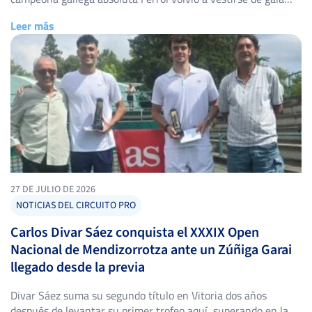
tenística entre el 24 de julio y el 1 de agosto. Las pistas del
Leer más
Casino Ferrolano Tenis Club acogieron, una semana más, dos
de las citas con más […]
27 DE JULIO DE 2026
NOTICIAS DEL CIRCUITO PRO
Carlos Divar Sáez conquista el XXXIX Open
Nacional de Mendizorrotza ante un Zúñiga Garai
llegado desde la previa
Divar Sáez suma su segundo título en Vitoria dos años
después de levantar su primer trofeo aquí, superando en la