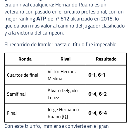
era un rival cualquiera: Hernando Ruano es un
veterano con pasado en el circuito profesional, con un
mejor ranking
de nº 612 alcanzado en 2015, lo
ATP
que da aún más valor al camino del jugador clasificado
y a la victoria del campeón.
El recorrido de Immler hasta el título fue impecable:
Ronda
Rival
Resultado
Víctor Herranz
Cuartos de final
6-1, 6-1
Medina
Álvaro Delgado
Semifinal
6-4, 6-2
López
Jorge Hernando
Final
6-4, 6-4
Ruano [Q]
Con este triunfo, Immler se convierte en el gran