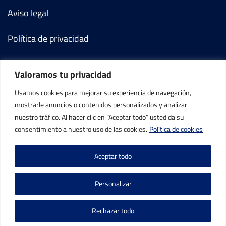
Aviso legal
Política de privacidad
Política de cookies
Valoramos tu privacidad
Términos y condiciones
Usamos cookies para mejorar su experiencia de navegación,
mostrarle anuncios o contenidos personalizados y analizar
Mi cuenta
nuestro tráfico. Al hacer clic en “Aceptar todo” usted da su
consentimiento a nuestro uso de las cookies.
Política de cookies
Contacto
Aceptar todo
Personalizar
Rechazar todo
©IBP Tenis 2026, todos los derechos reservados.