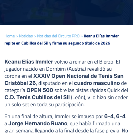
Home
>
Noticias
>
Noticias del Circuito PRO
>
Keanu Elías Immler
repite en Cubillos del Sil y firma su segundo título de 2026
volvió a reinar en el Bierzo. El
Keanu Elías Immler
jugador nacido en Dornbirn (Austria) revalidó su
corona en el
XXXIV Open Nacional de Tenis San
, disputado en el
de
Cristóbal 26
cuadro masculino
categoría
sobre las pistas rápidas Quick del
OPEN 500
(León), y lo hizo sin ceder
C.D. Tenis Cubillos del Sil
un solo set en toda su participación.
En una final de altura, Immler se impuso por
6-4, 6-4
a
, que había firmado una
Jorge Hernando Ruano
gran semana llegando a la final desde la fase previa. No