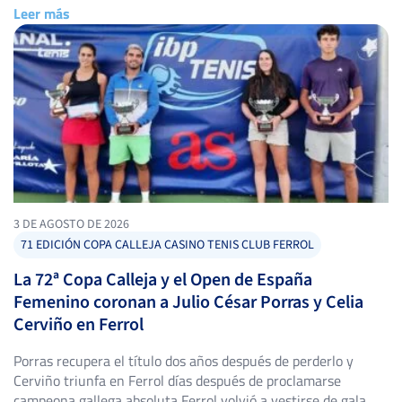
Leer más
cuadros. Torneo Alces XLIV: título para Alejandro López
Escribano El Torneo Alces […]
3 DE AGOSTO DE 2026
71 EDICIÓN COPA CALLEJA CASINO TENIS CLUB FERROL
La 72ª Copa Calleja y el Open de España
Femenino coronan a Julio César Porras y Celia
Cerviño en Ferrol
Porras recupera el título dos años después de perderlo y
Cerviño triunfa en Ferrol días después de proclamarse
campeona gallega absoluta Ferrol volvió a vestirse de gala