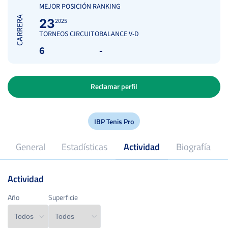
MEJOR POSICIÓN RANKING
CARRERA
23
2025
TORNEOS CIRCUITO
BALANCE V-D
6
-
Reclamar perfil
IBP Tenis Pro
General
Estadísticas
Actividad
Biografía
Actividad
2023
Profesional desde
Año
Año
Superficie
Superficie