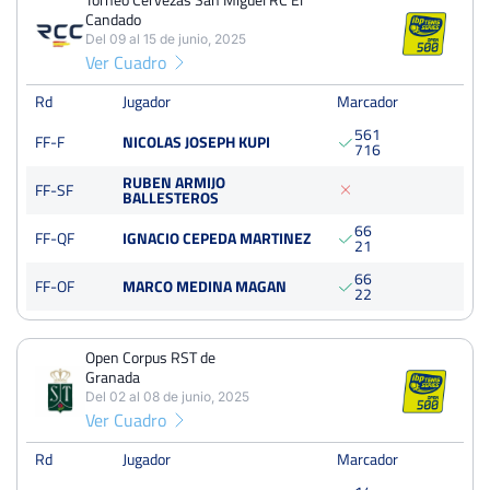
Candado
Semifinales
Tierra
Del 09 al 15 de junio, 2025
500 Puntos
Ver Cuadro
Rd
Jugador
Marcador
Open Internacional Ciudad de Cartagena
Del 26 al 03 de marzo, 2024
5
6
1
FF-F
NICOLAS JOSEPH KUPI
7
1
6
Final
Tierra
500 Puntos
RUBEN ARMIJO
FF-SF
BALLESTEROS
XXIV Trofeo Excmo Ayto de Colmenar Viejo
6
6
FF-QF
IGNACIO CEPEDA MARTINEZ
2
1
Del 05 al 11 de agosto, 2024
6
6
Octavos
FF-OF
MARCO MEDINA MAGAN
Dura
2
2
XL Open Ciudad de Linares
Open Corpus RST de
Granada
Del 29 al 04 de agosto, 2024
Ver más torneos
Del 02 al 08 de junio, 2025
Semifinales
Tierra
Ver Cuadro
500 Puntos
Rd
Jugador
Marcador
Open de España IBP Tenis