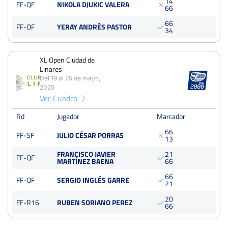
1
4
FF-QF
NIKOLA DJUKIC VALERA
Del 24 al 30 de junio, 2024
6
6
Octavos
6
6
Tierra
FF-OF
YERAY ANDRÉS PASTOR
3
4
XXVIII Open Ciudad de Cieza Memorial Pepe Ríos
XL Open Ciudad de
Del 22 al 28 de abril, 2024
Linares
Dieciseisavos
Del 19 al 25 de mayo,
GreenSet
2025
Ver Cuadro
Memorial Pepe Monserrrat
Rd
Jugador
Marcador
Del 01 al 07 de abril, 2024
6
6
FF-SF
JULIO CÉSAR PORRAS
Octavos
1
3
Tierra
FRANCISCO JAVIER
2
1
FF-QF
MARTÍNEZ BAENA
6
6
V Open de Tenis Marina Baixa
6
6
FF-OF
SERGIO INGLÉS GARRE
2
1
Del 15 al 21 de mayo, 2023
Final
2
0
Dura
FF-R16
RUBEN SORIANO PEREZ
6
6
250 Puntos