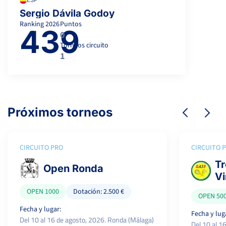
ESP
Sergio Dávila Godoy
Ranking
2026
Puntos
439
0
Torneos circuito
1
Próximos torneos
CIRCUITO PRO
CIRCUITO 
Tr
Open Ronda
Vi
OPEN 1000
Dotación: 2.500 €
OPEN 50
Fecha y lugar:
Fecha y lug
Del 10 al 16 de agosto, 2026. Ronda (Málaga)
Del 10 al 1