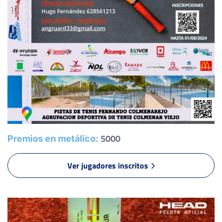
6
6
MONTES KHAGHANI, A.
MANRIQUE VELÁZQUEZ, D.
1
3
PASCOTA MARIUS, A.
PLAZA MOLINA, S.
PALAZÓN LACASA, A.
-
-
6
3
SEGURA MANDARINO, E.
MESA RAMOS, L.
5000
Premios en metálico:
7
6
RETUERTA MUÑOZ, L.
-
Ver jugadores inscritos
6
6
BIDZINASHVILI, N.
EBUDO NWAIGWE, K.
2
2
VALLEJO SANTOS, M.