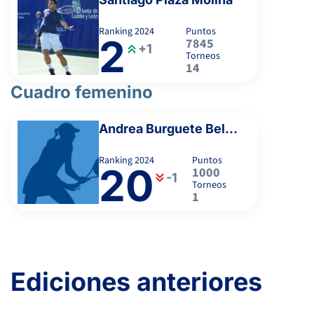
6
6
KURTSIKASHVILI, A.
6
6
LOPEZ DOMINGUEZ, J.
Ranking
2024
Puntos
2
7845
+1
Torneos
6
0
3
GONZALEZ SEVILLA, M.
14
0
3
PALACIOS PLAZA, H.
Cuadro femenino
4
6
6
GRIGORE, D.
-
Andrea Burguete Beltrán
-
Ranking
2024
Puntos
DÁVILA GODOY, S.
20
1000
-1
Torneos
1
ALBERTO VILAR, M.
Ediciones anteriores