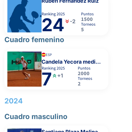
Ruben Fernandez Ruiz
0
2
JOUSIF GAJIC, C.
4
4
PERA MEDINA, S.
Ranking
2025
Puntos
24
1500
-2
6
6
DIAZ MINGO, C.
Torneos
5
-
Cuadro femenino
-
MACHADO GALLEGO, M.
ESP
Candela Yecora medina
MULET BOUZA, C.
MENESES PERNY, A.
Ranking
2025
Puntos
7
2000
+1
Torneos
IBAÑEZ CONDE, J.
2
-
2024
-
6
3
5
RUIZ-GALAN FLORES, D.
Cuadro masculino
3
1
FERNANDEZ ZARAGOZA, P.
3
6
7
LOPEZ GONZALEZ, R.
Santiago Plaza Molina