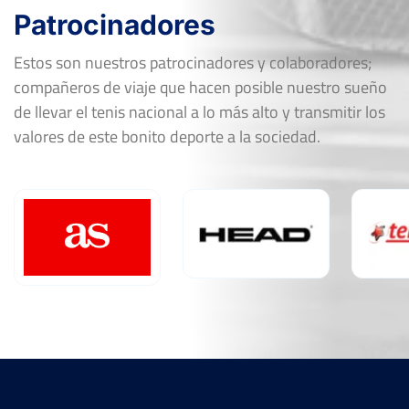
Patrocinadores
1
7
6
FF-R16
PAULA MENENDEZ ALVAREZ
6
6
2
Estos son nuestros patrocinadores y colaboradores;
compañeros de viaje que hacen posible nuestro sueño
XXIV Trofeo Excmo Ayto de Colmenar
Viejo
de llevar el tenis nacional a lo más alto y transmitir los
Del 05 al 11 de agosto, 2024
valores de este bonito deporte a la sociedad.
Ver Cuadro
Rd
Jugador
Marcador
6
6
FF-QF
ANAMARIA KURTSIKASHVILI
3
0
MARIA PAZ ALBERTO VILAR
7
FF-OF
5
Abandono
6
0
3
FF-R16
MARTA GONZALEZ SEVILLA
4
6
6
Torneo Nacional de Tenis Femenino Ciudad
de Toledo
Del 08 al 14 de mayo, 2023
Ver Cuadro