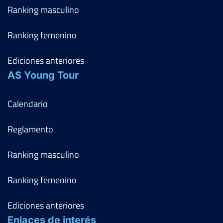
Granada
Ranking masculino
Del 31 al 06 de junio, 2021
Ver Cuadro
Ranking femenino
Rd
Jugador
Marcador
0
1
FF-OF
ANAIS PERALTA CRIADO
Ediciones anteriores
6
6
AS Young Tour
Calendario
Reglamento
Ranking masculino
Ranking femenino
Ediciones anteriores
Enlaces de interés