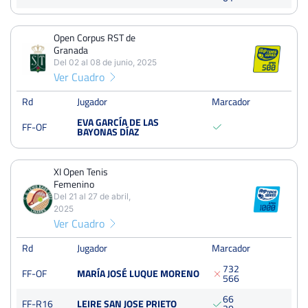
Open Corpus RST de Granada
Del 02 al 08 de junio, 2025
Open Corpus RST de
Octavos
Granada
Dura
Del 02 al 08 de junio, 2025
Ver Cuadro
XI Open Tenis Femenino
Rd
Jugador
Marcador
Del 21 al 27 de abril, 2025
EVA GARCÍA DE LAS
FF-OF
Octavos
BAYONAS DÍAZ
Tierra
XI Open Tenis
Open Santo Voto Puertollano
Femenino
Del 24 al 30 de junio, 2024
Del 21 al 27 de abril,
Semifinales
2025
Dura
250 Puntos
Ver Cuadro
Rd
Jugador
Marcador
Master IBP Tenis
7
3
2
Del 14 al 17 de noviembre, 2024
FF-OF
MARÍA JOSÉ LUQUE MORENO
5
6
6
Semifinales
Tierra
6
6
700 Puntos
FF-R16
LEIRE SAN JOSE PRIETO