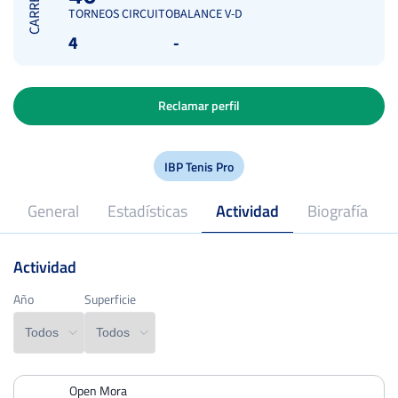
CARRERA
TORNEOS CIRCUITO
BALANCE V-D
4
-
Reclamar perfil
IBP Tenis Pro
General
Estadísticas
Actividad
Biografía
Actividad
2024
Profesional desde
Año
Año
Superficie
Superficie
Open Mora
PERDIDOS
PARTIDOS
GANADOS