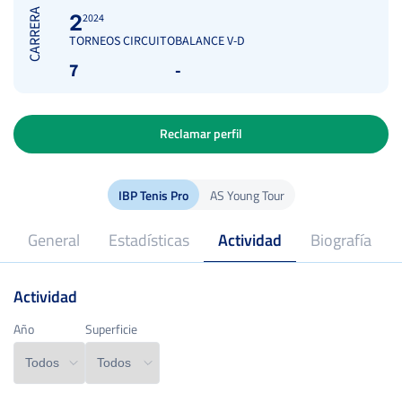
CARRERA
2
2024
TORNEOS CIRCUITO
BALANCE V-D
7
-
Reclamar perfil
IBP Tenis Pro
AS Young Tour
General
Estadísticas
Actividad
Biografía
Actividad
2019
Profesional desde
Año
Año
Superficie
Superficie