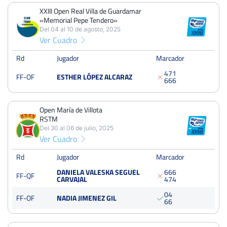
XXIII Open Real Villa de Guardamar
PERDIDOS
PARTIDOS
GANADOS
«Memorial Pepe Tendero»
29
107
78
Del 04 al 10 de agosto, 2025
Ver Cuadro
PERDIDOS
SETS
GANADOS
71
233
162
Rd
Jugador
Marcador
4
7
1
FF-OF
ESTHER LÓPEZ ALCARAZ
PERDIDOS
JUEGOS
GANADOS
6
6
6
848
2059
1211
Open María de Villota
RSTM
Del 30 al 06 de julio, 2025
XXIII Open Real Villa de Guardamar «Memorial Pepe
Ver Cuadro
Tendero»
Del 04 al 10 de agosto, 2025
Rd
Jugador
Marcador
Octavos
Quick
DANIELA VALESKA SEGUEL
6
6
6
FF-QF
CARVAJAL
4
7
4
0
4
FF-OF
NADIA JIMENEZ GIL
Open María de Villota RSTM
6
6
Del 30 al 06 de julio, 2025
Cuartos