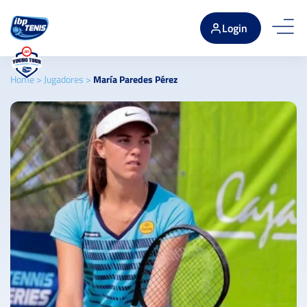
Login
Home
>
Jugadores
>
María Paredes Pérez