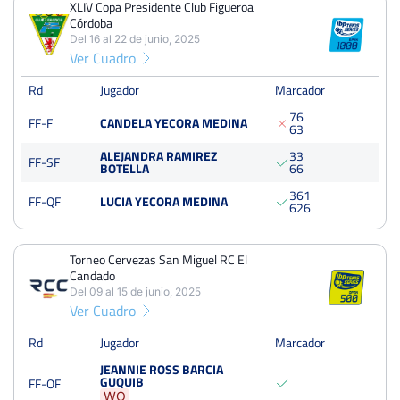
Tierra
XLIV Copa Presidente Club Figueroa
225 Puntos
Córdoba
Del 16 al 22 de junio, 2025
Ver Cuadro
XLIV Copa Presidente Club Figueroa Córdoba
Del 16 al 22 de junio, 2025
Rd
Jugador
Marcador
Final
Dura
500 Puntos
7
6
FF-F
CANDELA YECORA MEDINA
6
3
ALEJANDRA RAMIREZ
3
3
FF-SF
Torneo Cervezas San Miguel RC El Candado
BOTELLA
6
6
Del 09 al 15 de junio, 2025
3
6
1
FF-QF
LUCIA YECORA MEDINA
Octavos
6
2
6
Dura
Torneo Cervezas San Miguel RC El
Open Ciudad de Torrevieja
Candado
Del 28 al 03 de agosto, 2025
Del 09 al 15 de junio, 2025
Final
Ver Cuadro
Tierra
1000 Puntos
Rd
Jugador
Marcador
Open Santo Voto Puertollano
JEANNIE ROSS BARCIA
GUQUIB
FF-OF
Del 23 al 29 de junio, 2025
WO