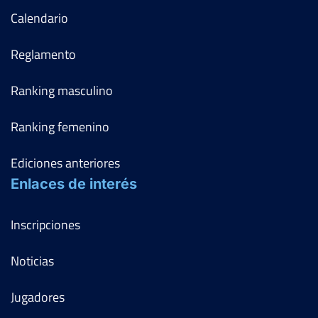
7
6
FF-OF
LEIRE KNIESE JAUREGUI
6
4
Calendario
Open María de Villota
Reglamento
RSTM
Del 01 al 07 de julio, 2019
Ranking masculino
Ver Cuadro
Rd
Jugador
Marcador
Ranking femenino
6
6
FP-OF
ALICIA HERRERO LIÑANA
2
2
Ediciones anteriores
6
6
FP-R16
ANGELA QUIJANO DIEGO
3
1
Enlaces de interés
Open Nacional Ciudad de
Inscripciones
Santurtzi
Del 28 al 05 de julio, 2019
Noticias
Ver Cuadro
Rd
Jugador
Marcador
Jugadores
MARINA BENITO
0
2
FF-OF