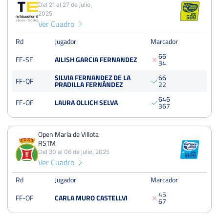
Del 21 al 27 de julio,
13
24
11
2025
Ver Cuadro
PERDIDOS
SETS
GANADOS
27
54
27
Rd
Jugador
Marcador
6
6
FF-SF
AILISH GARCIA FERNANDEZ
PERDIDOS
JUEGOS
GANADOS
3
4
244
497
253
SILVIA FERNANDEZ DE LA
6
6
FF-QF
PRADILLA FERNÁNDEZ
2
2
6
4
6
FF-OF
LAURA OLLICH SELVA
3
6
7
Open TEG
Del 21 al 27 de julio, 2025
Open María de Villota
Semifinales
RSTM
Dura
Del 30 al 06 de julio, 2025
Ver Cuadro
Open María de Villota RSTM
Rd
Jugador
Marcador
Del 30 al 06 de julio, 2025
4
5
Octavos
FF-OF
CARLA MURO CASTELLVI
6
7
Tierra