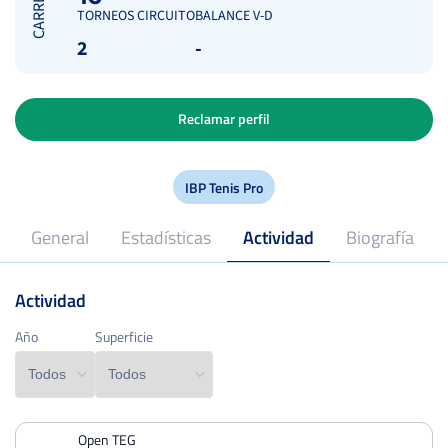
CARRERA
TORNEOS CIRCUITO
BALANCE V-D
2
-
Reclamar perfil
IBP Tenis Pro
General
Estadísticas
Actividad
Biografía
Actividad
2022
Profesional desde
Año
Año
Superficie
Superficie
Open TEG
PERDIDOS
PARTIDOS
GANADOS