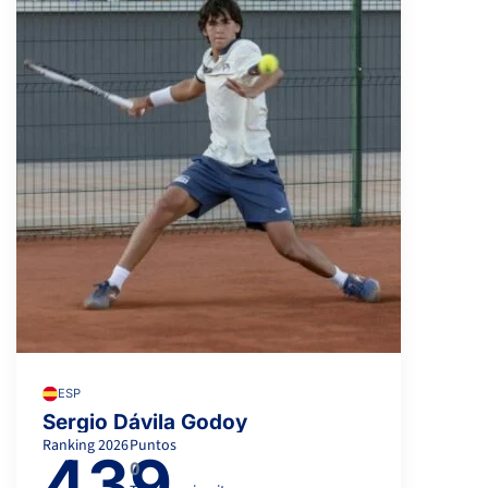
ESP
Sergio Dávila Godoy
Ranking
2026
Puntos
439
0