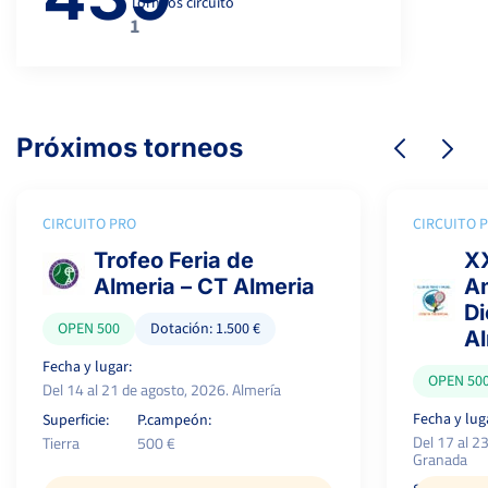
Torneos circuito
1
Próximos torneos
CIRCUITO PRO
CIRCUITO 
Trofeo Feria de
XX
Almeria – CT Almeria
Am
Di
OPEN 500
Dotación: 1.500 €
A
Fecha y lugar:
OPEN 50
Del 14 al 21 de agosto, 2026. Almería
Fecha y lug
Superficie:
P.campeón:
Del 17 al 2
Tierra
500 €
Granada