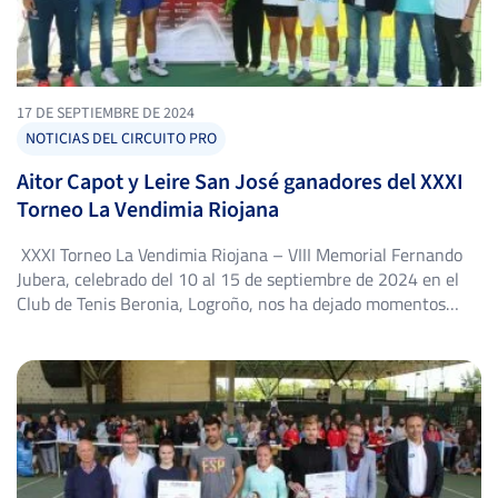
17 DE SEPTIEMBRE DE 2024
NOTICIAS DEL CIRCUITO PRO
Aitor Capot y Leire San José ganadores del XXXI
Torneo La Vendimia Riojana
XXXI Torneo La Vendimia Riojana – VIII Memorial Fernando
Jubera, celebrado del 10 al 15 de septiembre de 2024 en el
Club de Tenis Beronia, Logroño, nos ha dejado momentos
emocionantes y grandes sorpresas en ambas categorías,
masculina y femenina. Este torneo, parte del circuito IBP
Tenis, ha contado con la participación de talentosos tenistas
[…]