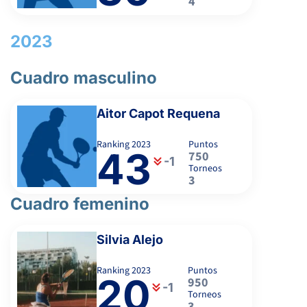
4
6
6
ARAUZO MARTINEZ, J.
2023
3
0
GATZAMBIDE ARRASTIA, I.
Cuadro masculino
HERNANDO RUANO, J.
Aitor Capot Requena
-
Ranking
2023
Puntos
43
750
-1
Torneos
3
Cuadro femenino
Silvia Alejo
Ranking
2023
Puntos
20
950
-1
Torneos
3