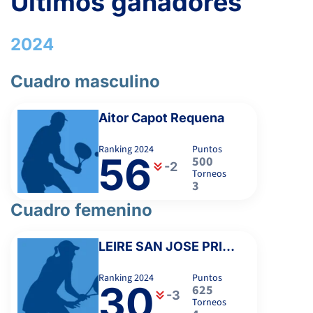
Últimos ganadores
-
2024
REDONDO PEREIRA, D.
Cuadro masculino
-
Aitor Capot Requena
6
6
ARAYA PORTA, A.
Ranking
2024
Puntos
56
500
-2
Torneos
4
2
CÉSAR PORRAS, J.
3
Cuadro femenino
PRAT GIL, A.
LEIRE SAN JOSE PRIETO
-
Ranking
2024
Puntos
30
625
-3
Torneos