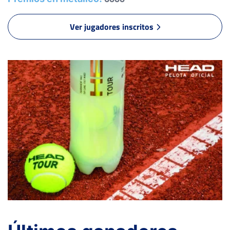
2
4
FERNANDEZ ARRIZABALAGA, M.
Ver jugadores inscritos
RET
-
6
2
IBARROLA ASENJO, L.
6
6
GOMEZ NALDA, A.
1
0
RUIZ RODRIGUEZ, I.
RET
CRESPO RUIZ, G.
-
MARQUES BENITO, M.