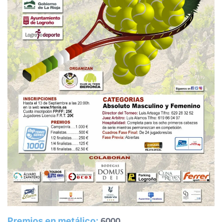
ROJAS HERNANDEZ, N.
REDONDO PEREIRA, S.
6
6
ESTEVE MÉNDEZ, O.
-
0
1
GUTIERREZ IMAZ, C.
6
6
FERRER CHUECA, A.
KNIESE JAUREGUI, L.
WO
0
3
PEREZ DE SAN ROMAN D, I.
RET
IBAÑEZ CONDE, J.
1
3
RUIZ SAENZ, M.
7
6
GUTIERREZ SAIZ, B.
6
6
BURGOS NEILA, J.
6
4
KNIESE JAUREGUI, L.
MARTIN NIETO, G.
6000
Premios en metálico: