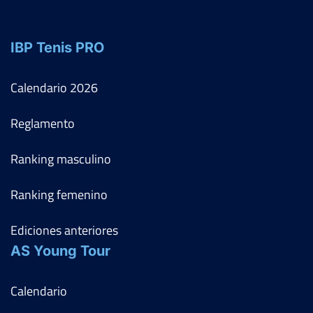
2018
Ver Cuadro
IBP Tenis PRO
Rd
Jugador
Marcador
GHIZLANE EL AMRANI
6
2
6
FF-OF
TCAHCHA
2
6
2
Calendario
2026
Reglamento
Ranking masculino
Ranking femenino
Ediciones anteriores
AS Young Tour
Calendario