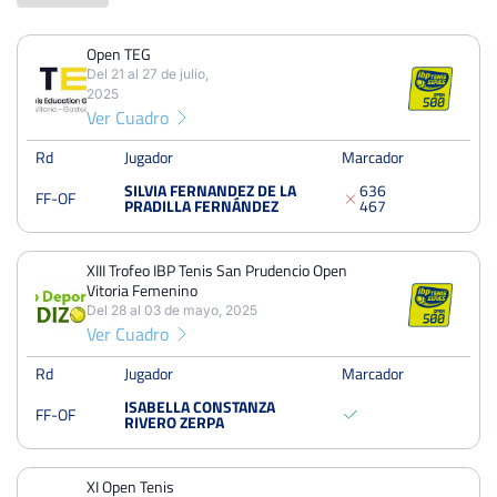
Open TEG
PERDIDOS
PARTIDOS
GANADOS
Del 21 al 27 de julio,
10
12
2
2025
Ver Cuadro
PERDIDOS
SETS
GANADOS
20
24
4
Rd
Jugador
Marcador
SILVIA FERNANDEZ DE LA
6
3
6
FF-OF
PERDIDOS
JUEGOS
GANADOS
PRADILLA FERNÁNDEZ
4
6
7
125
181
56
XIII Trofeo IBP Tenis San Prudencio Open
Vitoria Femenino
Del 28 al 03 de mayo, 2025
Ver Cuadro
Open TEG
Del 21 al 27 de julio, 2025
Rd
Jugador
Marcador
Octavos
Dura
ISABELLA CONSTANZA
FF-OF
RIVERO ZERPA
XIII Trofeo IBP Tenis San Prudencio Open Vitoria Femenino
Del 28 al 03 de mayo, 2025
XI Open Tenis