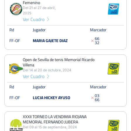
Femenino
Octavos
Dura
Del 21 al 27 de abril,
2025
Ver Cuadro
XI Open Tenis Femenino
Rd
Jugador
Marcador
Del 21 al 27 de abril, 2025
Octavos
6
6
FF-OF
MARIA GAJETE DIAZ
Tierra
3
2
Open de Sevilla de tenis Memorial Ricardo Villena
Open de Sevilla de tenis Memorial Ricardo
Del 14 al 20 de octubre, 2024
Villena
Del 14 al 20 de octubre, 2024
Octavos
Albero
Ver Cuadro
Rd
Jugador
Marcador
XXXII TORNEO LA VENDIMIA RIOJANA MEMORIAL
0
3
FERNANDO JUBERA
FF-OF
LUCIA HICKEY AYUSO
6
6
Del 09 al 15 de septiembre, 2024
Cuartos
Dura
XXXII TORNEO LA VENDIMIA RIOJANA
MEMORIAL FERNANDO JUBERA
Del 09 al 15 de septiembre, 2024
Open Benicarló