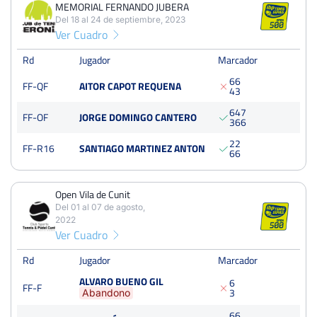
MEMORIAL FERNANDO JUBERA
4
13
9
Del 18 al 24 de septiembre, 2023
Ver Cuadro
PERDIDOS
SETS
GANADOS
11
28
17
Rd
Jugador
Marcador
6
6
FF-QF
AITOR CAPOT REQUENA
PERDIDOS
JUEGOS
GANADOS
4
3
116
250
134
6
4
7
FF-OF
JORGE DOMINGO CANTERO
3
6
6
2
2
FF-R16
SANTIAGO MARTINEZ ANTON
6
6
XXXII TORNEO LA VENDIMIA RIOJANA MEMORIAL
FERNANDO JUBERA
Open Vila de Cunit
Del 18 al 24 de septiembre, 2023
Del 01 al 07 de agosto,
Cuartos
Dura
2022
Ver Cuadro
Rd
Open Vila de Cunit
Jugador
Marcador
Del 01 al 07 de agosto, 2022
ALVARO BUENO GIL
6
FF-F
Final
3
Abandono
Dura
250 Puntos
6
6