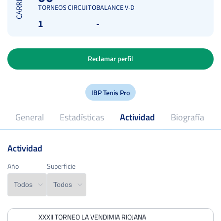
CARRERA
TORNEOS CIRCUITO
BALANCE V-D
1
-
Reclamar perfil
IBP Tenis Pro
General
Estadísticas
Actividad
Biografía
Actividad
2019
Profesional desde
Año
Año
Superficie
Superficie
XXXII TORNEO LA VENDIMIA RIOJANA
PERDIDOS
PARTIDOS
GANADOS