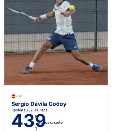
ESP
Sergio Dávila Godoy
Ranking
2026
Puntos
439
0
Torneos circuito
1