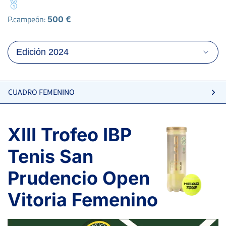
P.campeón:
500 €
CUADRO FEMENINO
XIII Trofeo IBP
Tenis San
Prudencio Open
6
6
PAREDES PÉREZ, M.
Vitoria Femenino
4
2
GUTIERREZ SAIZ, B.