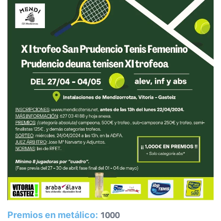
GRACHEVA, D.
ARIZCUREN MARTINEZ, L.
WO
6
6
SAN JOSE PRIETO, L.
1
2
FERRER IZQUIERDO, C.
6
6
BAKULINA FANDIYENKO, M.
0
0
DOMINGO DIAZ, I.
1000
6
6
MARTINEZ GRANDE, A.
Premios en metálico: