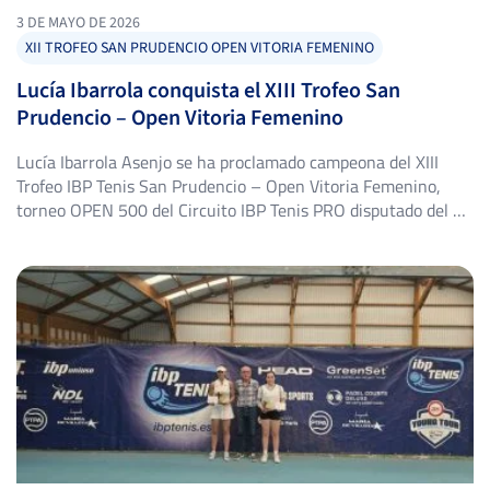
3 DE MAYO DE 2026
XII TROFEO SAN PRUDENCIO OPEN VITORIA FEMENINO
Lucía Ibarrola conquista el XIII Trofeo San
Prudencio – Open Vitoria Femenino
Lucía Ibarrola Asenjo se ha proclamado campeona del XIII
Trofeo IBP Tenis San Prudencio – Open Vitoria Femenino,
torneo OPEN 500 del Circuito IBP Tenis PRO disputado del 25
de abril al 2 de mayo en las instalaciones del Mendizorrotza
Club Deportivo Tenis (Vitoria-Gasteiz, Álava), sobre superficie
dura. Con esta victoria, Ibarrola logra su primer […]