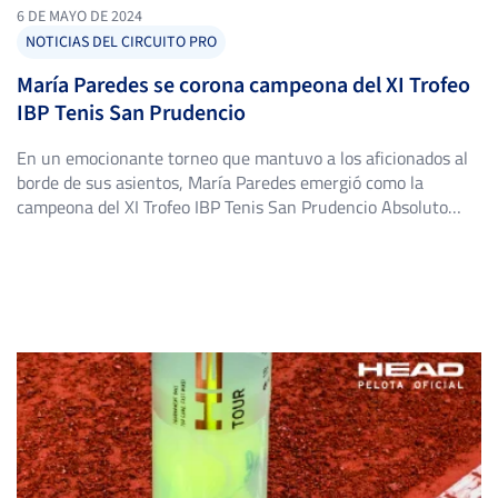
6 DE MAYO DE 2024
NOTICIAS DEL CIRCUITO PRO
María Paredes se corona campeona del XI Trofeo
IBP Tenis San Prudencio
En un emocionante torneo que mantuvo a los aficionados al
borde de sus asientos, María Paredes emergió como la
campeona del XI Trofeo IBP Tenis San Prudencio Absoluto
Femenino. La joven tenista demostró su habilidad y
determinación en la cancha, superando a talentosas rivales
para reclamar el codiciado título. El torneo, que se llevó a […]