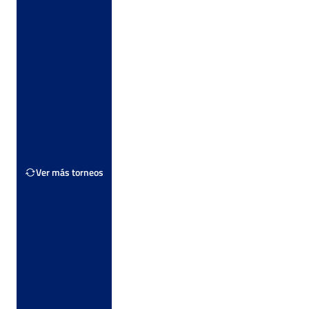
Ver Cuadro
s
Tierra
Ver Cuadro
s
Dura
Ver Cuadro
s
Dura
Ver Cuadro
vos
Tierra
Ver más torneos
Ver Cuadro
s
Tierra
les
Ver Cuadro
Dura
os
Ver Cuadro
s
Albero