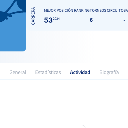
CARRERA
MEJOR POSICIÓN RANKING
TORNEOS CIRCUITO
BA
53
6
-
2024
General
Estadísticas
Actividad
Biografía
20
2023
Profesional desde
Open Ciudad de Salamanca Ciudad
Deportiva la Aldehuela
Cuarto
Del 09 al 15 de junio, 2025
XXIX Open Bembibre
Semifina