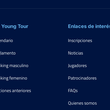
Ver Cuadro
 Young Tour
Enlaces de interé
Marcador
endario
Inscripciones
lamento
Noticias
la
king masculino
Jugadores
Ver Cuadro
king femenino
Patrocinadores
Marcador
ciones anteriores
FAQs
6
6
3
2
Quienes somos