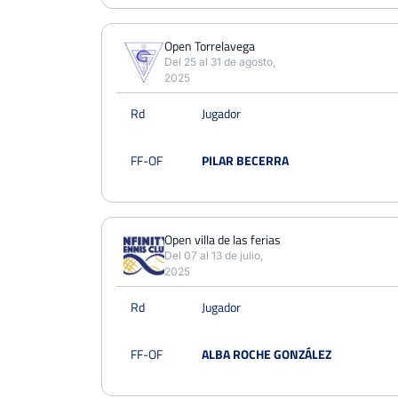
Open Torrelavega
Del 25 al 31 de agosto,
2025
Rd
Jugador
FF-OF
PILAR BECERRA
Open villa de las ferias
Del 07 al 13 de julio,
2025
Rd
Jugador
FF-OF
ALBA ROCHE GONZÁLEZ