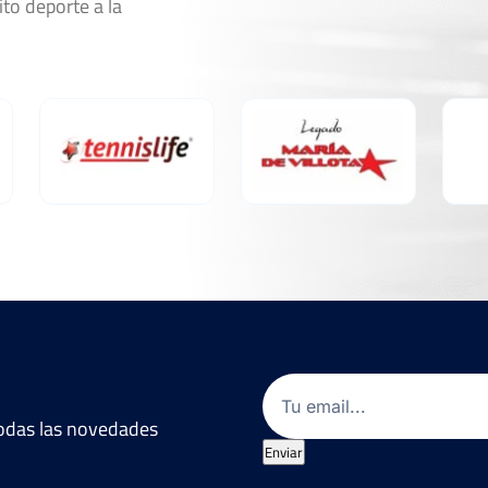
ito deporte a la
Marcador
6
6
1
1
Ver Cuadro
Marcador
6
6
0
4
1
6
1
6
2
6
Email
(Obligatorio)
 todas las novedades
1
0
6
6
Enviar