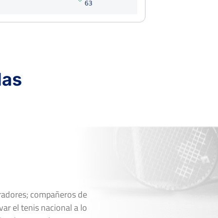
6
3
Ver Cuadro
das
Marcador
6
6
1
3
0
4
6
6
Ver Cuadro
oradores; compañeros de
ar el tenis nacional a lo