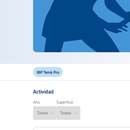
IBP Tenis Pro
Actividad
Edad
Año
Año
Superficie
Superficie