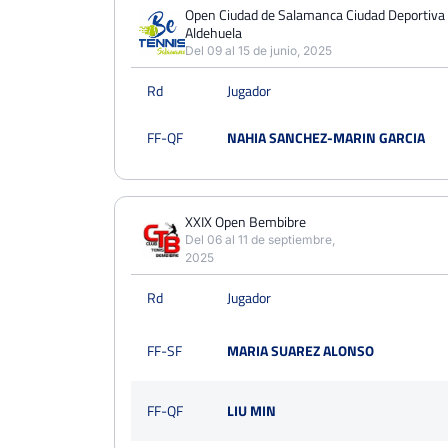
PERDIDOS
PARTIDOS
GANADOS
Open Ciudad de Salamanca Ciudad Deportiva 
16
Aldehuela
24
8
Del 09 al 15 de junio, 2025
PERDIDOS
SETS
GANADOS
Rd
Jugador
33
45
12
FF-QF
NAHIA SANCHEZ-MARIN GARCIA
PERDIDOS
JUEGOS
GANADOS
225
353
128
XXIX Open Bembibre
Del 06 al 11 de septiembre,
2025
Rd
Jugador
FF-SF
MARIA SUAREZ ALONSO
FF-QF
LIU MIN