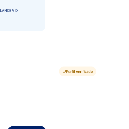
LANCE V-D
Perfil verificado
Ver Cuadro
s
Dura
les
Ver Cuadro
Dura