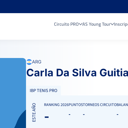
Circuito PRO
AS Young Tour
Inscrip
ARG
Carla Da Silva Guiti
IBP TENIS PRO
RANKING 2026
PUNTOS
TORNEOS CIRCUITO
BALAN
ESTE AÑO
-
-
-
-