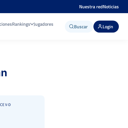
Nuestra red
Noticias
ciones
Rankings
Jugadores
Buscar
Login
an
CE V-D