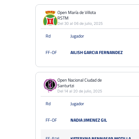
Open María de Villota
RSTM
Del 30 al 06 de julio, 2025
Rd
Jugador
FF-OF
AILISH GARCIA FERNANDEZ
Open Nacional Ciudad de
Santurtzi
Del 14 al 20 de julio, 2025
Rd
Jugador
FF-OF
NADIA JIMENEZ GIL
FF-R16
KATERYNA BENNASAR MOTILLA