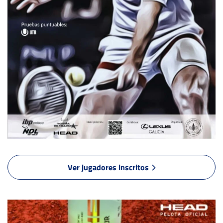
6
6
SANZ-LLANEZA FERNÁNDEZ, A.
6
6
CÉSAR PORRAS, J.
ASCANIO TARIFE, E.
0
1
PALACIOS PLAZA, H.
-
0
1
ALCON PALACIOS, P.
IGLESIAS MONZON, A.
WO
6
6
CAO PARDAL, D.
CUESTA BRET, L.
4
4
ALVAREZ MOSTEIRO, J.
Ver jugadores inscritos
-
6
6
MELO, D.
TRILLO PITA DA VEIGA, B.
5
2
BASANTA DIAZ, J.