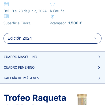
Del 18 al 23 de junio, 2024
A Coruña
Superficie: Tierra
P.campeón:
1.500 €
CUADRO MASCULINO
CUADRO FEMENINO
GALERÍA DE IMÁGENES
Trofeo Raqueta
6
6
GIMENO VALERO, C.