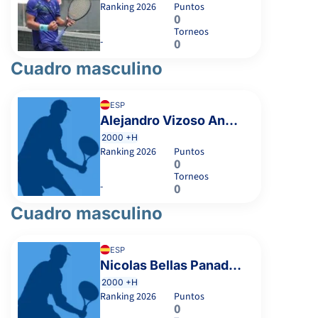
7
6
VILLARABIDE VARELA, N.
Ranking
2026
Puntos
0
Torneos
6
6
FERNANDEZ GALVEZ, A.
-
0
6
1
GREGORES VILA, P.
Cuadro masculino
0
0
ALONSO MARTINEZ, E.
2
2
PARDO MORO, A.
ESP
Alejandro Vizoso Ansedes
-
6
6
CURRÁS ABASOLO, T.
2000 +H
Ranking
2026
Puntos
0
CERVIÑO RUIZ, C.
Torneos
-
0
Cuadro masculino
ESP
Nicolas Bellas Panadero
2000 +H
Ranking
2026
Puntos
0