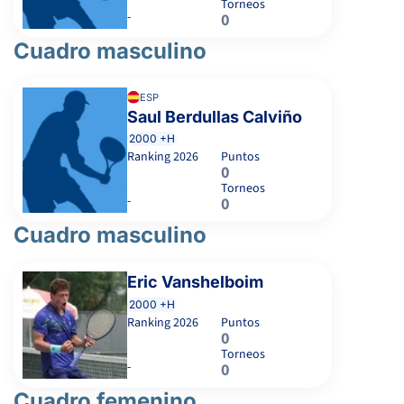
Torneos
-
0
Cuadro masculino
ESP
Saul Berdullas Calviño
2000 +H
Ranking
2026
Puntos
0
Torneos
-
0
Cuadro masculino
Eric Vanshelboim
2000 +H
Ranking
2026
Puntos
0
Torneos
-
0
Cuadro femenino