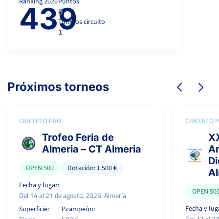
Ranking
2026
Puntos
439
0
Torneos circuito
1
Próximos torneos
CIRCUITO PRO
CIRCUITO 
Trofeo Feria de
XX
Almeria – CT Almeria
Am
Di
OPEN 500
Dotación: 1.500 €
A
Fecha y lugar:
OPEN 50
Del 14 al 21 de agosto, 2026. Almería
Fecha y lug
Superficie:
P.campeón:
Del 17 al 2