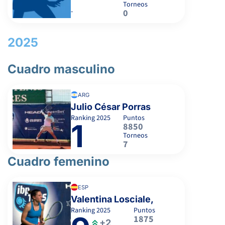
Torneos
-
0
2025
Cuadro masculino
ARG
Julio César Porras
Ranking
2025
Puntos
1
8850
Torneos
7
Cuadro femenino
ESP
Valentina Losciale,
Ranking
2025
Puntos
1875
+2