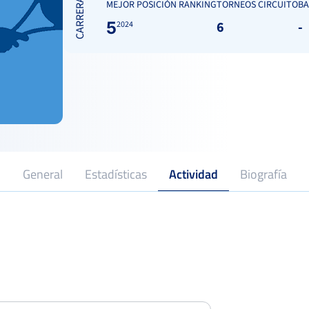
CARRERA
MEJOR POSICIÓN RANKING
TORNEOS CIRCUITO
BA
5
6
-
2024
General
Estadísticas
Actividad
Biografía
2023
Profesional desde
XXIX Open Bembibre
Cuarto
125 Punt
Del 06 al 11 de septiembre, 2025
Open de España Femenino IBP
Semifina
Tenis
750 Punt