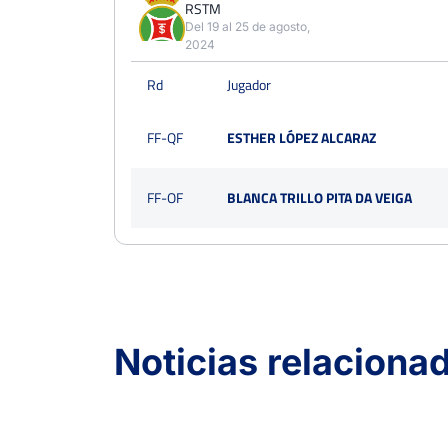
RSTM
Del 19 al 25 de agosto,
2024
Rd
Jugador
FF-QF
ESTHER LÓPEZ ALCARAZ
FF-OF
BLANCA TRILLO PITA DA VEIGA
Open Ciudad de Torrevieja
Del 27 al 04 de agosto,
2024
Noticias relaciona
Rd
Jugador
FF-QF
MARÍA PAREDES PÉREZ