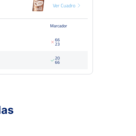
Ver Cuadro
Marcador
6
6
2
3
2
0
6
6
Ver Cuadro
das
Marcador
2
6
6
6
4
3