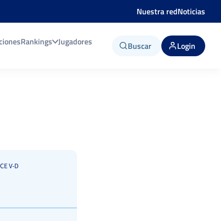
Nuestra red
Noticias
ciones
Rankings
Jugadores
Buscar
Login
CE V-D