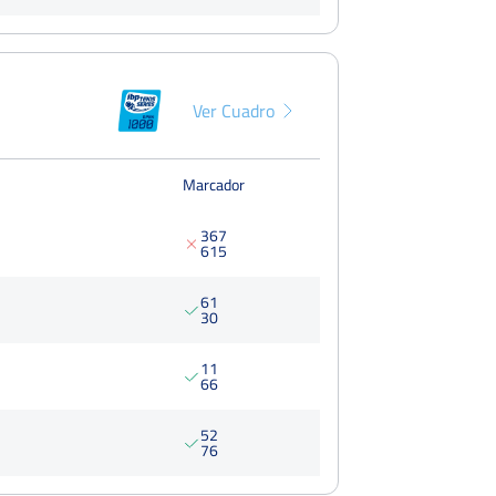
Ver Cuadro
Marcador
3
6
7
6
1
5
6
1
3
0
1
1
6
6
5
2
7
6