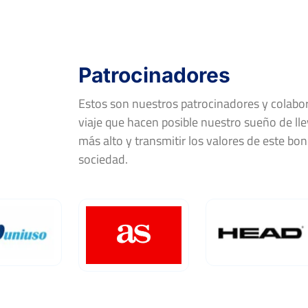
FF-OF
LUCIA MARTINEZ MONTIANO
FF-R16
ELISA CLAUDIA CASERO TOVAR
Patrocinadores
Estos son nuestros patrocinadores y colab
viaje que hacen posible nuestro sueño de llev
Trofeo Raqueta de Madera y Plata Jael
Joyería
más alto y transmitir los valores de este bon
Del 18 al 23 de junio, 2024
sociedad.
Rd
Jugador
FF-F
CELIA CERVIÑO RUIZ
FF-SF
EMMA ASCANIO TARIFE
FF-QF
ALMUDENA SANZ-LLANEZA FERNÁ