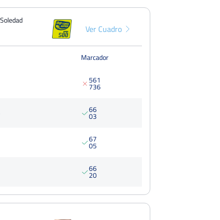
a Soledad
Ver Cuadro
Marcador
5
6
1
7
3
6
6
6
S
0
3
6
7
0
5
6
6
2
0