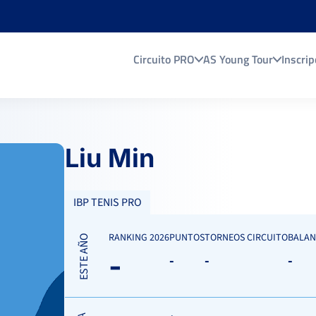
Circuito PRO
AS Young Tour
Inscrip
Liu Min
IBP TENIS PRO
RANKING 2026
PUNTOS
TORNEOS CIRCUITO
BALAN
ESTE AÑO
-
-
-
-