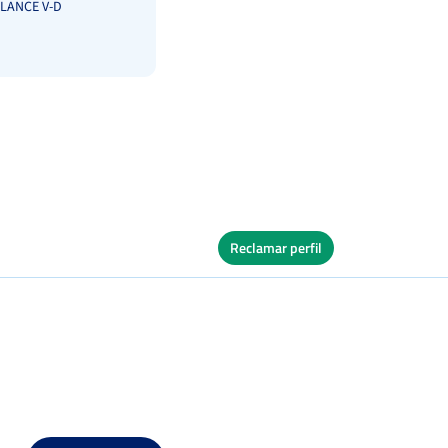
LANCE V-D
Reclamar perfil
s
Ver Cuadro
Dura
os
les
Ver Cuadro
Dura
os