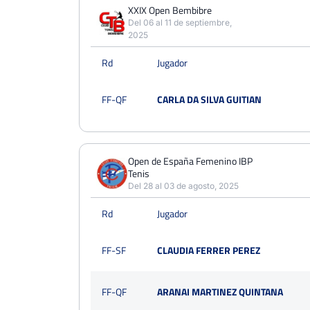
PERDIDOS
PARTIDOS
GANADOS
XXIX Open Bembibre
12
37
25
Del 06 al 11 de septiembre,
2025
PERDIDOS
SETS
GANADOS
Rd
Jugador
27
79
52
PERDIDOS
JUEGOS
GANADOS
FF-QF
CARLA DA SILVA GUITIAN
275
671
396
Open de España Femenino IBP
Tenis
Del 28 al 03 de agosto, 2025
Rd
Jugador
FF-SF
CLAUDIA FERRER PEREZ
FF-QF
ARANAI MARTINEZ QUINTANA