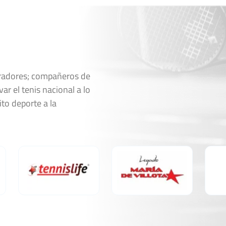
5
4
7
6
0
0
6
6
oradores; compañeros de
ar el tenis nacional a lo
Ver Cuadro
ito deporte a la
Marcador
3
4
6
6
6
6
1
1
6
6
NDEZ
4
2