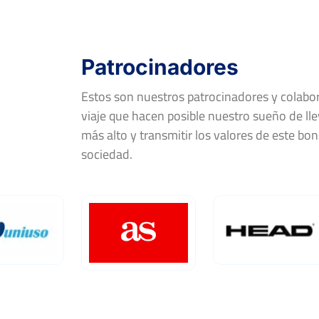
FF-R16
MACARENA CANOVAS CABRERA
Patrocinadores
XXIII Open Real Villa de Guardamar «Memori
Tendero»
Estos son nuestros patrocinadores y colab
Del 25 al 31 de julio, 2022
viaje que hacen posible nuestro sueño de llev
Rd
Jugador
más alto y transmitir los valores de este bon
sociedad.
FF-QF
ELENA GRESSLER
FF-OF
N. SARGANELLA VERDU
XXIV Trofeo Excmo Ayto de Colmenar
Viejo
Del 08 al 14 de agosto, 2022