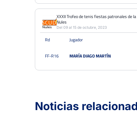
XXXII Trofeo de tenis fiestas patronales de l
Nules
Del 09 al 15 de octubre, 2023
Rd
Jugador
FF-R16
MARÍA DIAGO MARTÍN
Open Ciudad de Torrevieja
Del 01 al 07 de agosto,
2022
Noticias relaciona
Rd
Jugador
FF-OF
AMELIE ROSADORO