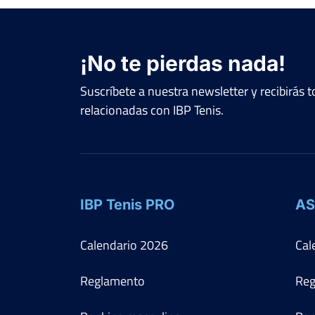
Rd
Jugador
FF-R32
MARTA GONZALEZ BALLBE
¡No te pierdas nada!
Suscríbete a nuestra newsletter y recibirás
LV Trofeo Guillermo Bertrán in Memoriam CT
relacionadas con IBP Tenis.
Chamartín
Del 13 al 19 de septiembre, 2021
Rd
Jugador
FF-QF
ESTHER LÓPEZ ALCARAZ
IBP Tenis PRO
AS
FF-OF
LAURA CUESTA BRET
Calendario
2026
Cal
Reglamento
Reg
FF-R16
CARLOTA ARZABE MECCHIA