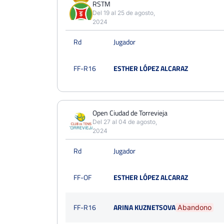
12
RSTM
21
9
Del 19 al 25 de agosto,
2024
PERDIDOS
SETS
GANADOS
31
50
19
Rd
Jugador
PERDIDOS
JUEGOS
GANADOS
FF-R16
ESTHER LÓPEZ ALCARAZ
240
434
194
Open Ciudad de Torrevieja
Del 27 al 04 de agosto,
2024
Rd
Jugador
FF-OF
ESTHER LÓPEZ ALCARAZ
FF-R16
ARINA KUZNETSOVA
Abandono