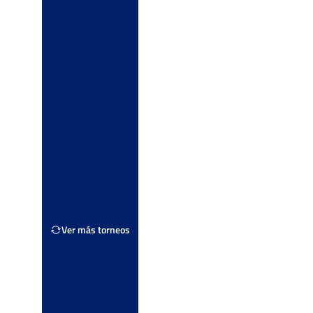
s
Ver Cuadro
Tierra
os
Ver Cuadro
vos
Quik
s
Ver Cuadro
Dura
os
Ver más torneos