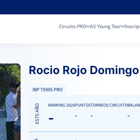
Circuito PRO
AS Young Tour
Inscrip
Rocio Rojo Domingo
IBP TENIS PRO
RANKING 2026
PUNTOS
TORNEOS CIRCUITO
BALAN
ESTE AÑO
-
-
-
-