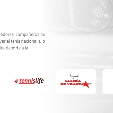
2
6
2
6
2
6
al Pepe
Ver Cuadro
oradores; compañeros de
ar el tenis nacional a lo
Marcador
ito deporte a la
7
6
5
2
4
6
6
6
2
0
Ver Cuadro