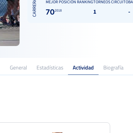
CARRERA
MEJOR POSICIÓN RANKING
TORNEOS CIRCUITO
BA
70
1
-
2018
General
Estadísticas
Actividad
Biografía
2018
Profesional desde
Open María de Villota RSTM
Dieciseisa
Del 19 al 25 de agosto, 2024
Open Ciudad de Torrevieja
Octavo
Del 27 al 04 de agosto, 2024