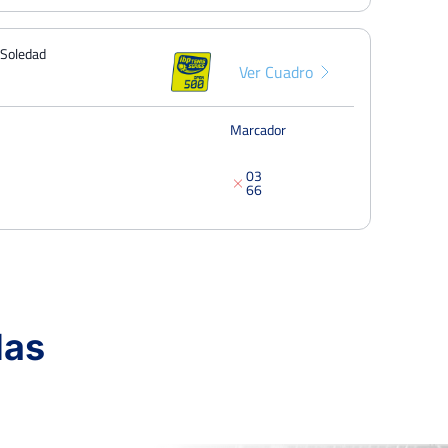
a Soledad
Ver Cuadro
Marcador
0
3
6
6
Ver Cuadro
das
Marcador
5
3
7
6