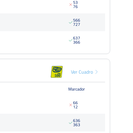
5
3
7
6
5
6
6
7
2
7
6
3
7
3
6
6
Ver Cuadro
Marcador
6
6
1
2
6
3
6
3
6
3