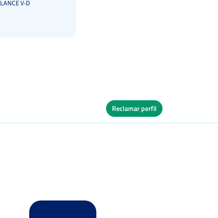
LANCE V-D
Reclamar perfil
Ver Cuadro
vos
Tierra
Ver Cuadro
s
Tierra