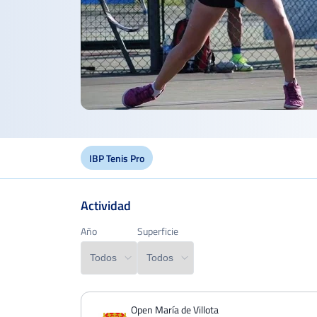
IBP Tenis Pro
Actividad
Año
Año
Superficie
Superficie
PERDIDOS
PARTIDOS
GANADOS
Open María de Villota