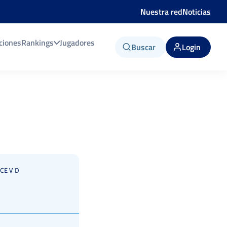
Nuestra red
Noticias
ciones
Rankings
Jugadores
Buscar
Login
CE V-D