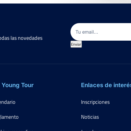
Marcador
5
4
7
6
Email
(Obligatorio)
 todas las novedades
Enviar
Ver Cuadro
Marcador
1
0
6
6
 Young Tour
Enlaces de interé
3
7
6
endario
Inscripciones
6
5
7
0
0
lamento
Noticias
6
6