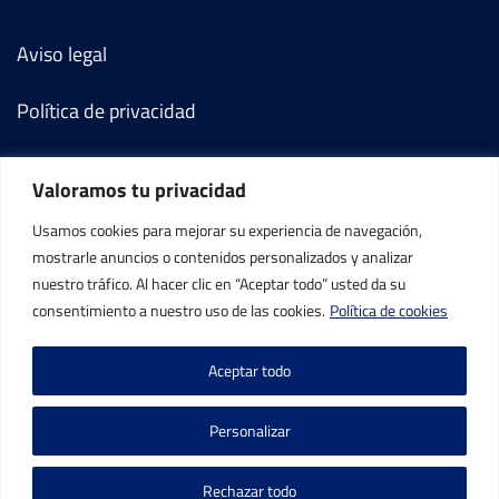
XXXII Trofeo de tenis fiestas patronales de
la Soledad Nules
Aviso legal
Del 09 al 15 de octubre, 2023
Ver Cuadro
Política de privacidad
Rd
Jugador
Marcador
7
6
6
FF-OF
HOURIA BOUKHOLDA
Política de cookies
6
7
1
Valoramos tu privacidad
6
6
FF-R16
EMILY KNEZEVIC
3
2
Términos y condiciones
Usamos cookies para mejorar su experiencia de navegación,
mostrarle anuncios o contenidos personalizados y analizar
Mi cuenta
Open Mediterranean
nuestro tráfico. Al hacer clic en “Aceptar todo” usted da su
Del 13 al 19 de marzo,
consentimiento a nuestro uso de las cookies.
Política de cookies
2023
Contacto
Ver Cuadro
Aceptar todo
Rd
Jugador
Marcador
MARTINA MEDINA
4
6
4
FF-R16
Personalizar
HERNÁNDEZ
6
2
6
Rechazar todo
Open Internacional de la Magdalena