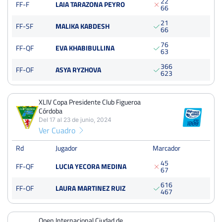
2
2
FF-F
LAIA TARAZONA PEYRO
6
6
Open Catarroja Femenino
2
1
FF-SF
MALIKA KABDESH
6
6
Del 28 al 03 de noviembre, 2024
Octavos
7
6
FF-QF
EVA KHABIBULLINA
Dura
6
3
3
6
6
FF-OF
ASYA RYZHOVA
6
2
3
XII Open Ciutat de Benicasim
Del 09 al 15 de septiembre, 2024
Dieciseisavos
XLIV Copa Presidente Club Figueroa
Tierra
Córdoba
Del 17 al 23 de junio, 2024
Ver Cuadro
Open Ciudad de Torrevieja
Del 27 al 04 de agosto, 2024
Rd
Jugador
Ver más torneos
Marcador
Cuartos
4
5
Tierra
FF-QF
LUCIA YECORA MEDINA
250 Puntos
6
7
6
1
6
FF-OF
LAURA MARTINEZ RUIZ
4
6
7
XLIII Nacional Trofeo Caixa La Vall
Del 25 al 01 de junio, 2024
Cuartos
Open Internacional Ciudad de
Tierra