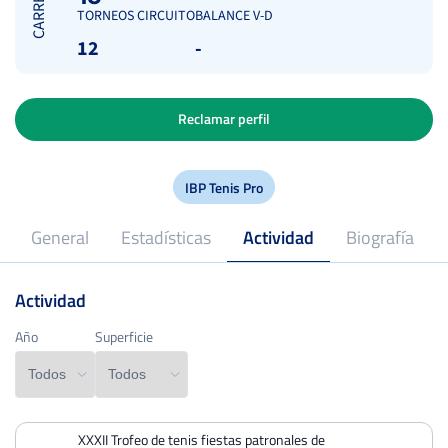
CARRERA
TORNEOS CIRCUITO
BALANCE V-D
12
-
Reclamar perfil
IBP Tenis Pro
General
Estadísticas
Actividad
Biografía
Actividad
2024
Profesional desde
Año
Año
Superficie
Superficie
XXXII Trofeo de tenis fiestas patronales de
PERDIDOS
PARTIDOS
GANADOS