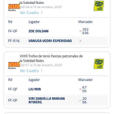
la Soledad Nules
22
44
22
Del 06 al 12 de octubre, 2025
Ver Cuadro
PERDIDOS
SETS
GANADOS
42
95
53
Rd
Jugador
Marcador
2
6
2
FF-OF
ZOE DOLDAN
PERDIDOS
JUEGOS
GANADOS
6
3
6
391
826
435
FF-R16
VANUSA VEDRI ESPERIDIAO
XXXII Trofeo de tenis fiestas patronales de
la Soledad Nules
XXXII Trofeo de tenis fiestas patronales de la Soledad Nules
Del 07 al 12 de octubre, 2024
Del 06 al 12 de octubre, 2025
Ver Cuadro
Octavos
Tierra
Rd
Jugador
Marcador
6
7
FF-QF
LIU MIN
0
5
XXXII Trofeo de tenis fiestas patronales de la Soledad Nules
Del 07 al 12 de octubre, 2024
SIRI DANIELLA MARIAN
2
0
FF-OF
NYBERG
6
6
Octavos
Tierra