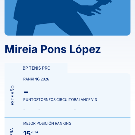
Mireia Pons López
IBP TENIS PRO
RANKING 2026
-
ESTE AÑO
PUNTOS
TORNEOS CIRCUITO
BALANCE V-D
-
-
-
MEJOR POSICIÓN RANKING
15
2024