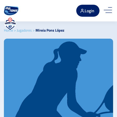
Login
Home
>
Jugadores
>
Mireia Pons López