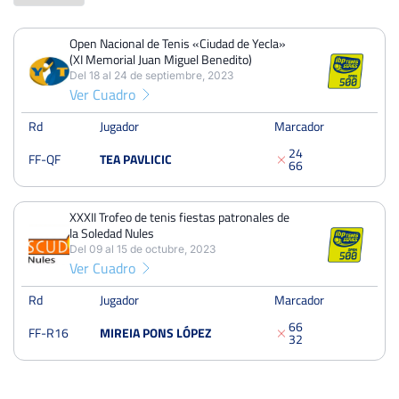
Open Nacional de Tenis «Ciudad de Yecla»
PERDIDOS
PARTIDOS
GANADOS
(XI Memorial Juan Miguel Benedito)
2
2
0
Del 18 al 24 de septiembre, 2023
Ver Cuadro
PERDIDOS
SETS
GANADOS
4
4
0
Rd
Jugador
Marcador
2
4
FF-QF
TEA PAVLICIC
PERDIDOS
JUEGOS
GANADOS
6
6
24
35
11
XXXII Trofeo de tenis fiestas patronales de
la Soledad Nules
Del 09 al 15 de octubre, 2023
Open Nacional de Tenis «Ciudad de Yecla» (XI Memorial
Ver Cuadro
Juan Miguel Benedito)
Del 18 al 24 de septiembre, 2023
Rd
Jugador
Marcador
Cuartos
Tierra
6
6
FF-R16
MIREIA PONS LÓPEZ
3
2
XXXII Trofeo de tenis fiestas patronales de la Soledad Nules
Del 09 al 15 de octubre, 2023