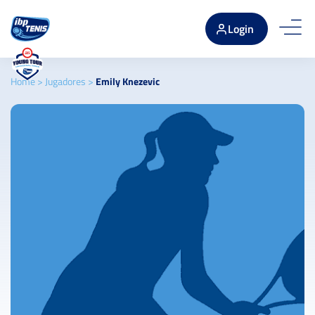
Login
Home
>
Jugadores
>
Emily Knezevic