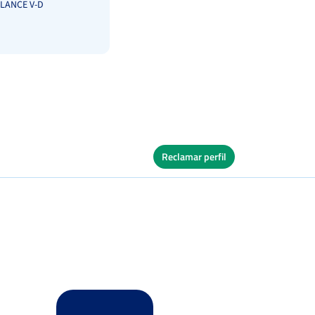
LANCE V-D
Reclamar perfil
les
Ver Cuadro
Quick
os
Ver Cuadro
s
Tierra