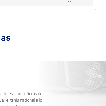
7
7
al Pepe
Ver Cuadro
das
Marcador
6
6
3
2
6
6
2
4
6
7
1
5
3
6
oradores; compañeros de
6
7
ar el tenis nacional a lo
0
1