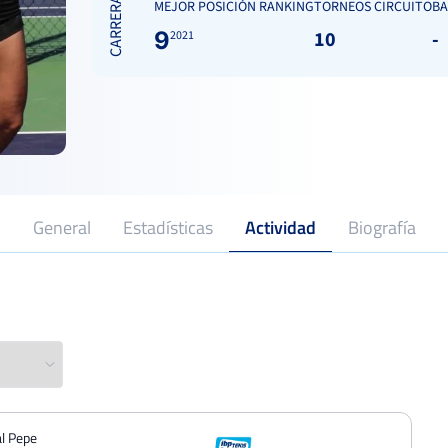
CARRERA
MEJOR POSICIÓN RANKING
TORNEOS CIRCUITO
BA
9
10
-
2021
General
Estadísticas
Actividad
Biografía
2021
Profesional desde
XXIII Open Real Villa de Guardamar
Semifina
«Memorial Pepe Tendero»
250 Punt
Del 05 al 11 de agosto, 2024
Open Nacional de Tenis IV Memorial
Toni Ortega
Cuarto
al Pepe
Del 10 al 16 de junio, 2024