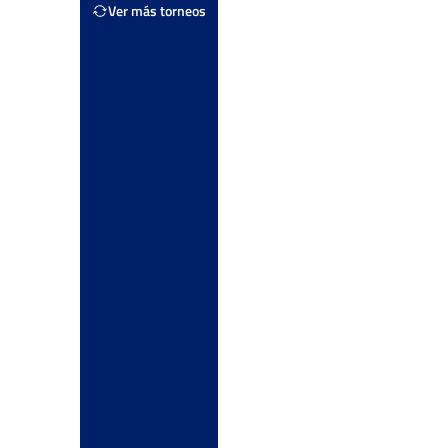
Ver más torneos
s
Ver Cuadro
Tierra
os
Ver Cuadro
s
Ver Cuadro
s
Tierra
Ver Cuadro
s
Tierra
Ver Cuadro
s
TIERRA
Ver Cuadro
s
Tierra
Ver Cuadro
s
Quik