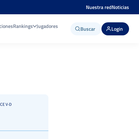
Nuestra red
Noticias
ciones
Rankings
Jugadores
Buscar
Login
CE V-D