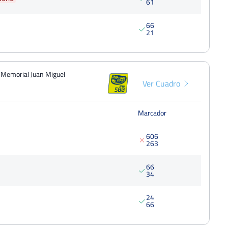
6
1
VI Torneig Memorial Joan Puig
Cuarto
185 Punt
Del 12 al 18 de julio, 2021
6
6
2
1
Open Nacional de Tenis IV Memorial
Toni Ortega
Cuarto
Del 14 al 20 de junio, 2021
I Memorial Juan Miguel
XI Open Tenis Femenino
Ver Cuadro
Octavo
Del 13 al 16 de mayo, 2021
Open Internacional de la Magdalena
Marcador
Castellón
Cuarto
Del 19 al 25 de abril, 2021
6
0
6
XXXII Trofeo de tenis fiestas
2
6
3
patronales de la Soledad Nules
Cuarto
Del 05 al 10 de septiembre, 2020
6
6
3
4
XI Open Tenis Femenino
Octavo
Del 21 al 27 de septiembre, 2020
2
4
6
6
Open Guardamar (Femenino)
Cuarto
Del 24 al 30 de agosto, 2020