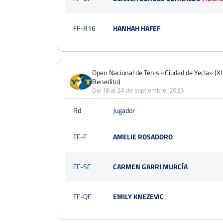
FF-R16
HANHAH HAFEF
Open Nacional de Tenis «Ciudad de Yecla» (X
Benedito)
Del 18 al 24 de septiembre, 2023
Rd
Jugador
FF-F
AMELIE ROSADORO
FF-SF
CARMEN GARRI MURCÍA
FF-QF
EMILY KNEZEVIC