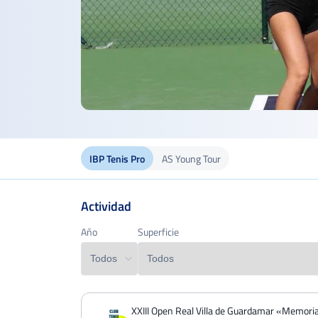
IBP Tenis Pro
AS Young Tour
Actividad
Año
Año
Superficie
Superficie
PERDIDOS
PARTIDOS
GANADOS
XXIII Open Real Villa de Guardamar «Memori