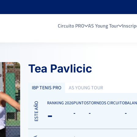
Circuito PRO
AS Young Tour
Inscrip
Tea Pavlicic
IBP TENIS PRO
AS YOUNG TOUR
RANKING 2026
PUNTOS
TORNEOS CIRCUITO
BALAN
ESTE AÑO
-
-
-
-