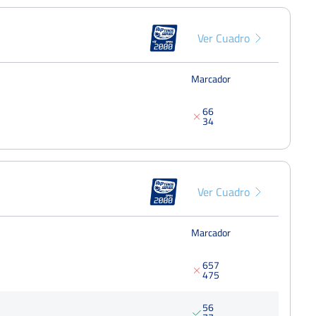
Open Ciudad de Torrevieja
Octavo
Del 03 al 09 de agosto, 2020
Ver Cuadro
Open Seguros J.Castillo / Catalana
Semifina
Occidente Baza
Marcador
250 Punt
Del 27 al 30 de agosto, 2018
6
6
3
4
Ver Cuadro
Marcador
6
5
7
4
7
5
5
6