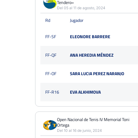
21
Tendero»
57
36
Del 05 al 11 de agosto, 2024
PERDIDOS
SETS
GANADOS
Rd
Jugador
45
122
77
PERDIDOS
JUEGOS
GANADOS
FF-SF
ELEONORE BARRERE
458
1068
610
FF-QF
ANA HEREDIA MÉNDEZ
FF-OF
SARA LUCIA PEREZ NARANJO
FF-R16
EVA ALKHIMOVA
Open Nacional de Tenis IV Memorial Toni
Ortega
Del 10 al 16 de junio, 2024