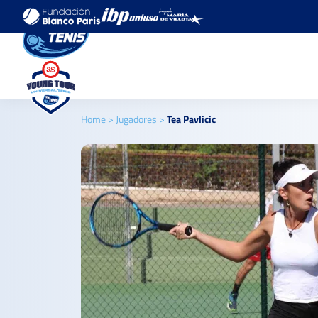
Home
>
Jugadores
>
Tea Pavlicic