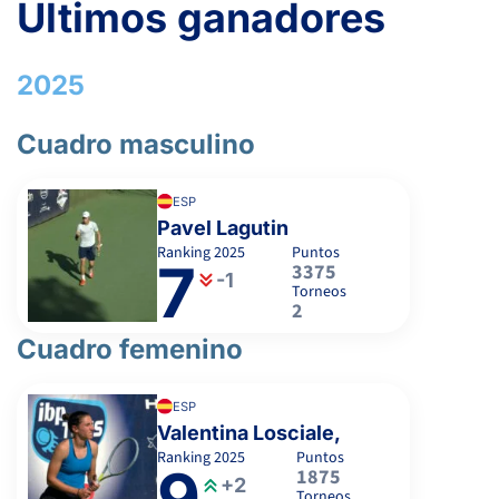
Últimos ganadores
2025
Cuadro masculino
ESP
Pavel Lagutin
Ranking
2025
Puntos
7
3375
-1
Torneos
2
Cuadro femenino
ESP
Valentina Losciale,
Ranking
2025
Puntos
9
1875
+2
Torneos