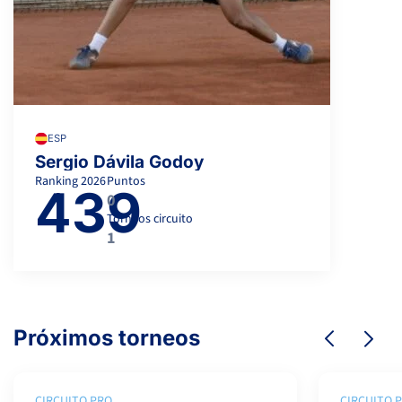
ESP
Sergio Dávila Godoy
Ranking
2026
Puntos
439
0
Torneos circuito
1
Próximos torneos
CIRCUITO PRO
CIRCUITO 