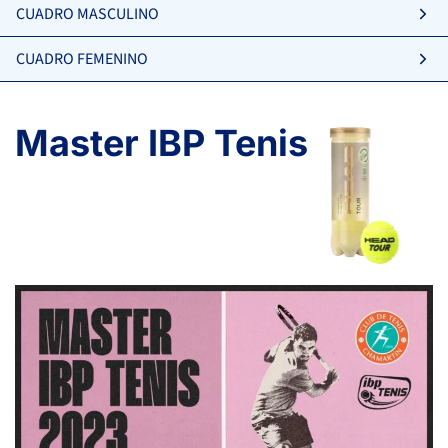
CUADRO MASCULINO
CUADRO FEMENINO
Master IBP Tenis
CÉSAR PORRAS, J.
LUQUE MORENO, M.
-
-
7
7
VILLACORTA ALONSO, R.
3
2
GUTIERREZ IMAZ, C.
5
6
LLORENS SARACHO, L.
6
6
SVIATECKAIA, L.