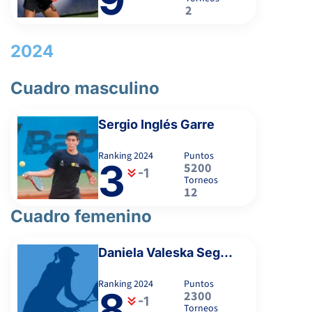
2
2024
Cuadro masculino
Sergio Inglés Garre
Ranking
2024
Puntos
3
5200
-1
Torneos
12
Cuadro femenino
Daniela Valeska Seguel Carvajal
Ranking
2024
Puntos
8
2300
-1
Torneos