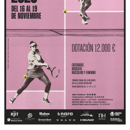
DÁVILA GODOY, S.
RAMOS SIERRA, C.
-
-
6
6
GIMENEZ PÉREZ, C.
4
1
RIBERA BRISA, N.
3
1
AUNION DURAN, P.
6
6
SOLAR DONOSO, L.
6
6
JODAR CAMACHO, R.
6
6
BENITO HERNÁNDEZ, M.
1
3
PEREZ MARTIN, I.
3
4
PAVLICIC, T.
-
-