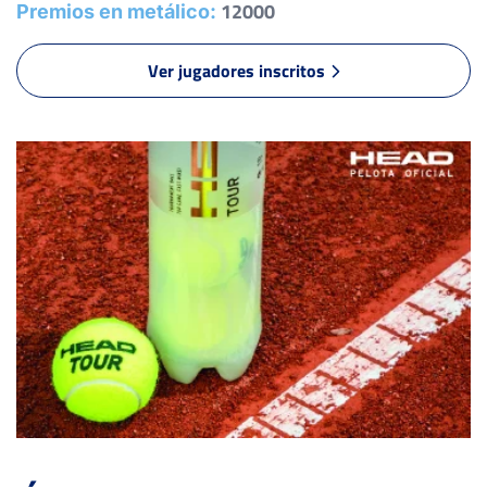
12000
Premios en metálico:
CHACON HUERTA, R.
MORENO ARIAS, L.
Ver jugadores inscritos
6
6
INGLÉS GARRE, S.
2
4
VILLANUEVA MORILLO, L.
1
3
FERNANDEZ ORNIA, G.
6
6
PALAZÓN LACASA, A.
-
-
PÉREZ SANZ, D.
LÓPEZ ALCARAZ, E.