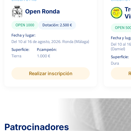
Tr
Open Ronda
Vi
OPEN 1000
Dotación: 2.500 €
OPEN 50
Fecha y lugar:
Fecha y lug
Del 10 al 16 de agosto, 2026. Ronda (Málaga)
Del 10 al 1
(Damiel)
Superficie:
P.campeón:
Tierra
1.000 €
Superficie:
Dura
Realizar inscripción
R
Patrocinadores