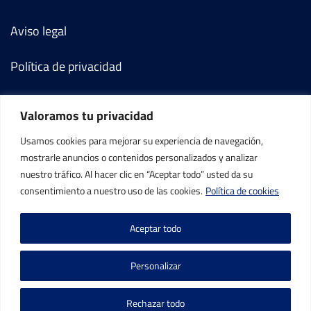
Aviso legal
Política de privacidad
Política de cookies
Valoramos tu privacidad
Términos y condiciones
Usamos cookies para mejorar su experiencia de navegación,
mostrarle anuncios o contenidos personalizados y analizar
Mi cuenta
nuestro tráfico. Al hacer clic en “Aceptar todo” usted da su
consentimiento a nuestro uso de las cookies.
Política de cookies
Contacto
Aceptar todo
Personalizar
Rechazar todo