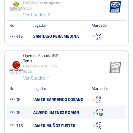
Del 28 al 03 de agosto,
8
21
13
2025
Ver Cuadro
PERDIDOS
SETS
GANADOS
17
43
26
Rd
Jugador
Marcador
6
6
FF-R16
SANTIAGO PERA MEDINA
PERDIDOS
JUEGOS
GANADOS
3
4
186
391
205
Open de España IBP
Tenis
Del 23 al 29 de junio,
Open Ciudad de Torrevieja
2025
Ver Cuadro
Del 28 al 03 de agosto, 2025
Dieciseisavos
Rd
Jugador
Tierra
Marcador
6
6
FF-QF
JAVIER BARRANCO COSANO
4
2
Open de España IBP Tenis
6
1
7
FF-OF
ALVARO JIMENEZ ROMAN
Del 23 al 29 de junio, 2025
3
6
6
Cuartos
Tierra
6
7
600 Puntos
FF-R16
JAVIER MUÑOZ FUSTER
2
6