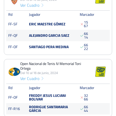
Ver Cuadro
Open Nacional de Tenis IV Memorial Toni Ortega
Rd
Jugador
Marcador
Del 12 al 18 de junio, 2023
1
5
Final
FF-SF
ERIC MAESTRE GÓMEZ
Tierra
6
7
250 Puntos
6
6
FF-QF
ALEJANDRO GARCIA SAEZ
1
4
6
6
FF-OF
SANTIAGO PERA MEDINA
2
2
Open Nacional de Tenis IV Memorial Toni
Ortega
Del 10 al 16 de junio, 2024
Ver Cuadro
Rd
Jugador
Marcador
FREDDY JESUS LUCIANI
3
2
FF-OF
BOLIVAR
6
6
RODRIGUE SANTAMARIA
6
6
FF-R16
GARCIA
4
4