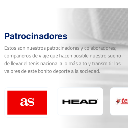
FF-OF
GONZALO COTTER
6
2
6
PEDRO RIBEIRO PEREIRA
6
6
FF-R16
SCAGLIARINI,
1
2
Patrocinadores
Estos son nuestros patrocinadores y colaboradores;
compañeros de viaje que hacen posible nuestro sueño
de llevar el tenis nacional a lo más alto y transmitir los
valores de este bonito deporte a la sociedad.