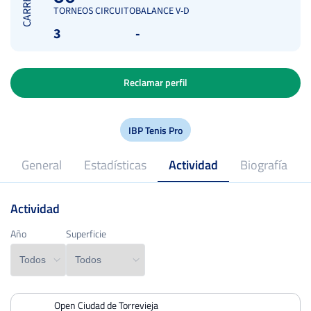
CARRERA
TORNEOS CIRCUITO
BALANCE V-D
3
-
Reclamar perfil
IBP Tenis Pro
General
Estadísticas
Actividad
Biografía
Actividad
2025
Profesional desde
Año
Año
Superficie
Superficie
Open Ciudad de Torrevieja
PERDIDOS
PARTIDOS
GANADOS