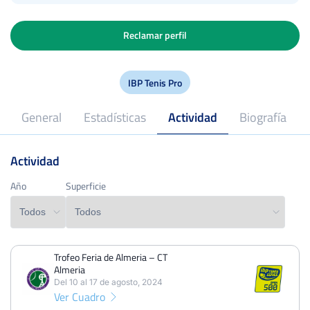
Reclamar perfil
IBP Tenis Pro
General
Estadísticas
Actividad
Biografía
Actividad
2018
Profesional desde
Año
Año
Superficie
Superficie
Trofeo Feria de Almeria – CT
PERDIDOS
PARTIDOS
GANADOS
Almeria
12
25
13
Del 10 al 17 de agosto, 2024
Ver Cuadro
PERDIDOS
SETS
GANADOS