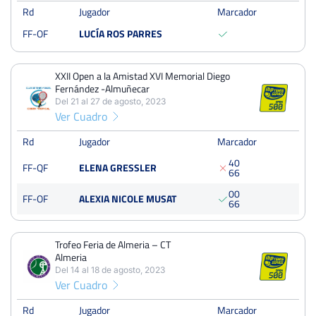
26
54
28
Rd
Jugador
Marcador
FF-OF
LUCÍA ROS PARRES
PERDIDOS
JUEGOS
GANADOS
221
443
222
XXII Open a la Amistad XVI Memorial Diego
Fernández -Almuñecar
Del 21 al 27 de agosto, 2023
Ver Cuadro
Trofeo Feria de Almeria – CT Almeria
Del 10 al 17 de agosto, 2024
Rd
Jugador
Marcador
Octavos
Tierra
4
0
FF-QF
ELENA GRESSLER
6
6
0
0
FF-OF
ALEXIA NICOLE MUSAT
XXII Open a la Amistad XVI Memorial Diego Fernández -
6
6
Almuñecar
Del 21 al 27 de agosto, 2023
Cuartos
Trofeo Feria de Almeria – CT
Dura
Almeria
Del 14 al 18 de agosto, 2023
Ver Cuadro
Trofeo Feria de Almeria – CT Almeria
Del 14 al 18 de agosto, 2023
Rd
Jugador
Marcador