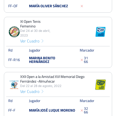
Octavos
Tierra
FF-OF
MARÍA OLIVER SÁNCHEZ
XI Open Tenis
XI Open Tenis Femenino
Femenino
Del 24 al 30 de abril, 2023
Del 24 al 30 de abril,
Dieciseisavos
Tierra
2023
Ver Cuadro
Rd
Jugador
Marcador
XXII Open a la Amistad XVI Memorial Diego Fernández -
Almuñecar
MARINA BENITO
3
1
FF-R16
Del 22 al 28 de agosto, 2022
HERNÁNDEZ
6
6
Cuartos
Dura
XXII Open a la Amistad XVI Memorial Diego
Fernández -Almuñecar
Open Ciudad de Torrevieja
Del 22 al 28 de agosto, 2022
Del 01 al 07 de agosto, 2022
Ver Cuadro
Dieciseisavos
Tierra
Rd
Jugador
Marcador
3
2
FF-F
MARÍA JOSÉ LUQUE MORENO
6
6
Open a la Amistad Memorial Diego Fernández -Almuñecar