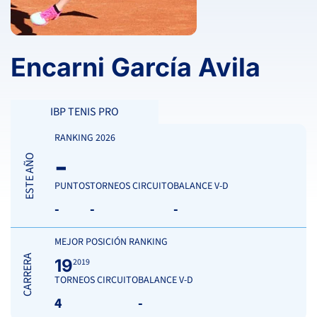
Encarni García Avila
IBP TENIS PRO
RANKING 2026
-
ESTE AÑO
PUNTOS
TORNEOS CIRCUITO
BALANCE V-D
-
-
-
MEJOR POSICIÓN RANKING
CARRERA
19
2019
TORNEOS CIRCUITO
BALANCE V-D
4
-