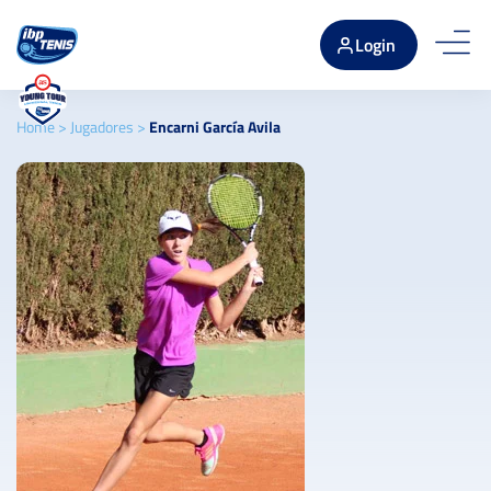
Login
Home
>
Jugadores
>
Encarni García Avila