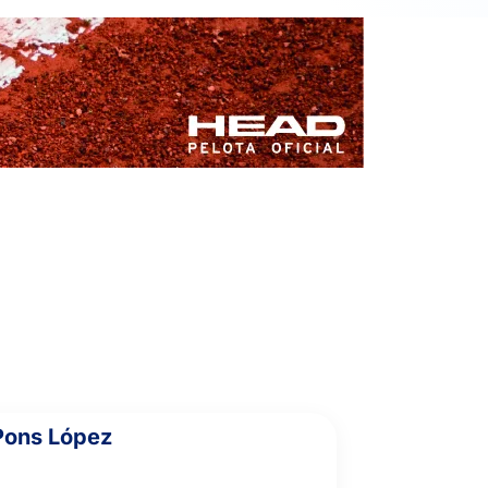
6
4
5
NASCIMIENTO, B.
4
2
PAUL PIQUER, C.
Pons López