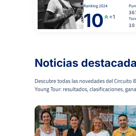
MONTERO NICOLAU,
6
6
P.
Ranking
2024
Pun
36
10
+1
Tor
6
4
1
AHARYSHEV, G.
10
3
6
6
GIMENEZ, T.
Noticias destacad
-
Descubre todas las novedades del Circuito IB
MARTINEZ BELINCHON, F.
Young Tour: resultados, clasificaciones, ga
TALAVERA CORTÉS, E.
-