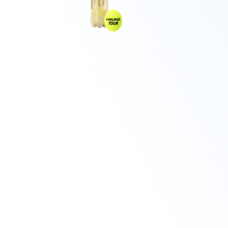
4
6
7
WIERZBICKI, O.
6
6
PONS LÓPEZ, M.
DE SOUZA