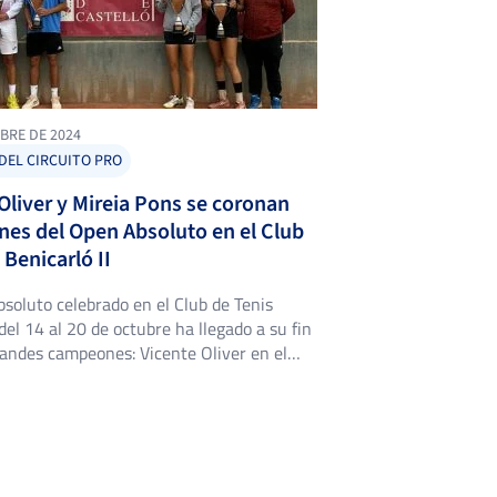
2
0
TALAVERA CORTÉS, E.
BRE DE 2024
OLIVER
DEL CIRCUITO PRO
6
6
MORATALLA, V.
Oliver y Mireia Pons se coronan
es del Open Absoluto en el Club
 Benicarló II
soluto celebrado en el Club de Tenis
del 14 al 20 de octubre ha llegado a su fin
andes campeones: Vicente Oliver en el
sculino y Mireia Pons en el femenino.
adores se impusieron a sus respectivos
 unas finales llenas de emoción, que
na semana […]