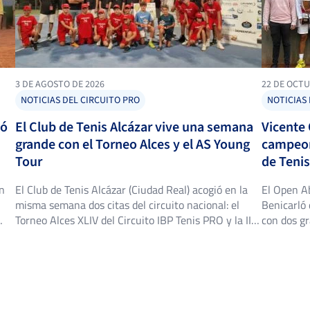
2
0
PALACIOS PLAZA, H.
3 DE AGOSTO DE 2026
22 DE OCTU
NOTICIAS DEL CIRCUITO PRO
NOTICIAS 
ló
El Club de Tenis Alcázar vive una semana
Vicente 
grande con el Torneo Alces y el AS Young
campeon
0
1
CLIMENT GUTIERREZ, J.
Tour
de Tenis
OLIVER
en
El Club de Tenis Alcázar (Ciudad Real) acogió en la
El Open Ab
6
6
MORATALLA, V.
misma semana dos citas del circuito nacional: el
Benicarló 
Torneo Alces XLIV del Circuito IBP Tenis PRO y la II
con dos gr
ub
edición del AS Young Tour Club de Tenis Alcázar, con
cuadro ma
25
triunfos destacados en ambos cuadros. Torneo Alces
Ambos jug
XLIV: título para Alejandro López Escribano El
rivales en
Torneo Alces […]
cierran u