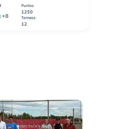
FERRANDO FARRAS,
6
6
4
Puntos
M.
1250
+8
Torneos
2
3
GIMENEZ, T.
12