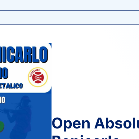
6
6
SANCHEZ ROJAS, C.
7
3
4
MEDINA HERNÁNDEZ, M.
2
2
CANDELAS BAS, A.
6
6
6
KABDESH, M.
Open Absol
XINQI, Y.