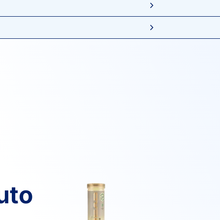
4
6
2
SANCHEZ ROJAS, C.
7
2
3
KABDESH, M.
uto
6
1
6
TORRES REMON, T.
5
6
6
VARGAS VASQUEZ, V.