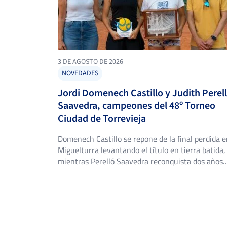
7
2
1
PERALES CALATAYUD, I.
5
6
6
PALACIOS PLAZA, H.
3 DE AGOSTO DE 2026
CLIMENT GUTIERREZ,
NOVEDADES
6
6
J.
Jordi Domenech Castillo y Judith Perel
Saavedra, campeones del 48º Torneo
4
0
PRATS NAVARRETE, J.
Ciudad de Torrevieja
Domenech Castillo se repone de la final perdida 
-
Miguelturra levantando el título en tierra batida,
mientras Perelló Saavedra reconquista dos años
OLIVER MORATALLA,
después la corona que ya fue suya en 2024. El Cl
V.
de Tenis Torrevieja volvió a abrir sus puertas del 
de julio al 2 de agosto para acoger el 48º Torneo
Ciudad […]