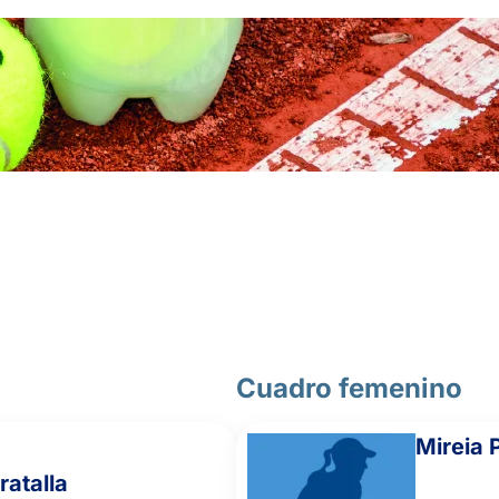
4
4
FAS PONS, J.
6
7
PAUL PIQUER, C.
DE SOUZA
6
6
NASCIMIENTO, B.
3
5
BORDERIA GONZALEZ, Y.
FERRANDO FARRAS,
6
6
M.
Cuadro femenino
2
0
MONTERO NICOLAU, P.
Mireia 
ratalla