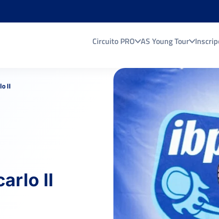
Circuito PRO
AS Young Tour
Inscrip
o II
arlo II