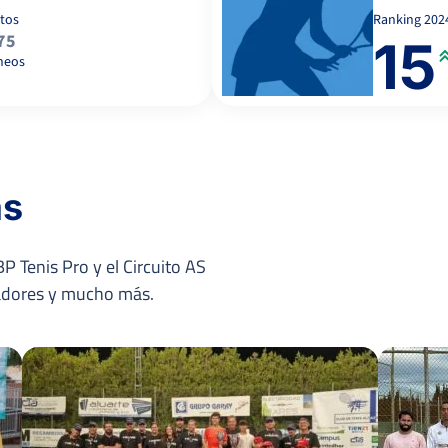
tos
Ranking
202
75
15
neos
1
6
6
GIMENEZ, T.
as
6
4
1
MARTINEZ BELINCHON, F.
P Tenis Pro y el Circuito AS
nadores y mucho más.
6
6
TALAVERA CORTÉS, E.