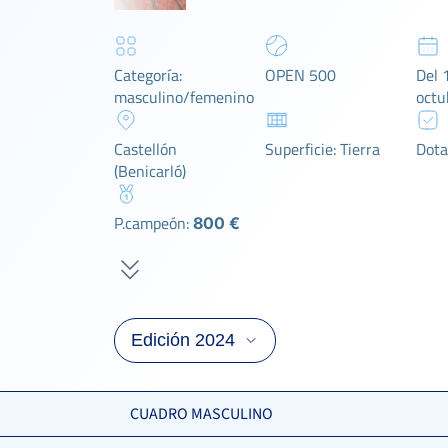
Categoría:
OPEN 500
Del 
masculino/femenino
octu
Castellón
Superficie: Tierra
Dota
(Benicarló)
P.campeón:
800 €
CUADRO MASCULINO