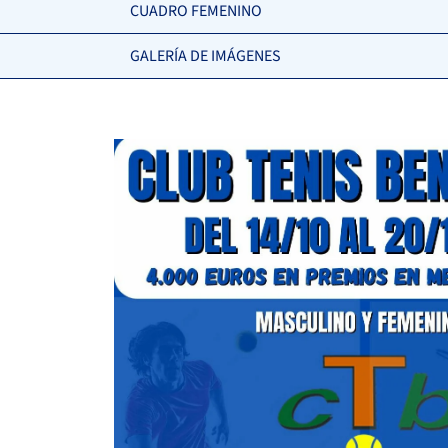
CUADRO FEMENINO
GALERÍA DE IMÁGENES
SANCHEZ ROJAS, C.
MEDINA HERNÁNDEZ, M.
-
-
CANDELAS BAS,
6
6
A.
2
0
CAMPOS MUÑOZ, C.
0
2
PALACIOS HERNANDEZ, J.
6
6
KABDESH, M.
XINQI, Y.
WO
5
6
6
TIRADO MARIN, A.
SARANDI, A.