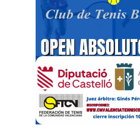
7
2
4
DE ARAUJO SANDRINI, G.
-
2
4
JUCHI, G.
TORRES REMON, T.
6
6
VARGAS VASQUEZ, V.
BAI, R.
6
6
6
KHABIBULLINA, E.
-
7
3
1
ZAMFIRESCU, A.
7
4
6
WIERZBICKI, O.
MONTESINOS
1
2
VILANOVA, S.
6
6
4
ABAD, G.
6
6
PONS LÓPEZ, M.