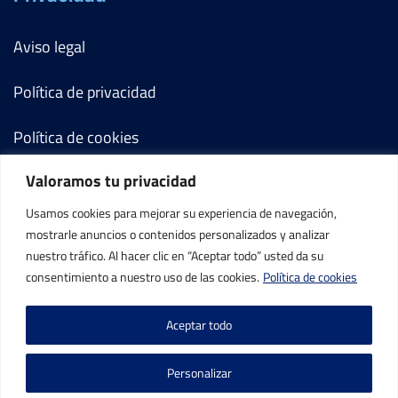
Aviso legal
Política de privacidad
Política de cookies
Valoramos tu privacidad
Términos y condiciones
Usamos cookies para mejorar su experiencia de navegación,
Mi cuenta
mostrarle anuncios o contenidos personalizados y analizar
nuestro tráfico. Al hacer clic en “Aceptar todo” usted da su
Contacto
consentimiento a nuestro uso de las cookies.
Política de cookies
Aceptar todo
Personalizar