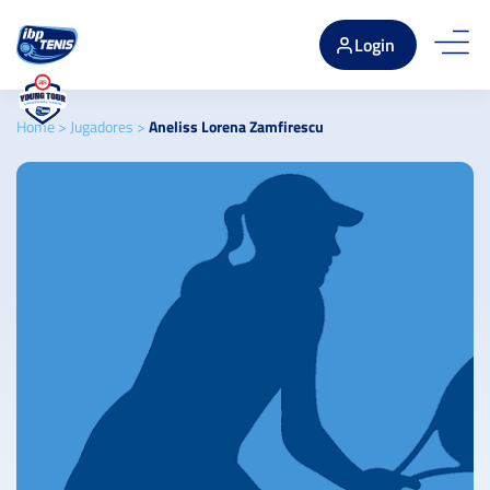
Login
Home
>
Jugadores
>
Aneliss Lorena Zamfirescu