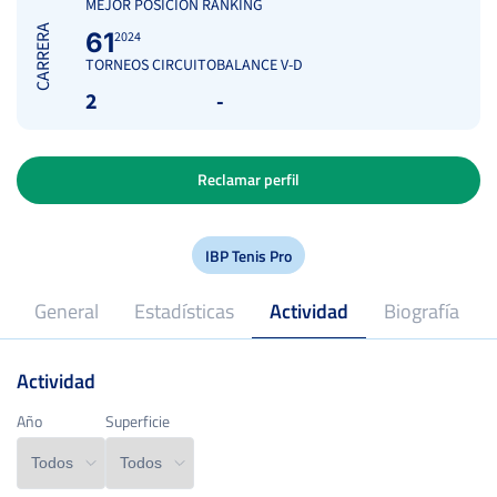
MEJOR POSICIÓN RANKING
CARRERA
61
2024
TORNEOS CIRCUITO
BALANCE V-D
2
-
Reclamar perfil
IBP Tenis Pro
General
Estadísticas
Actividad
Biografía
Actividad
2024
Profesional desde
Año
Año
Superficie
Superficie