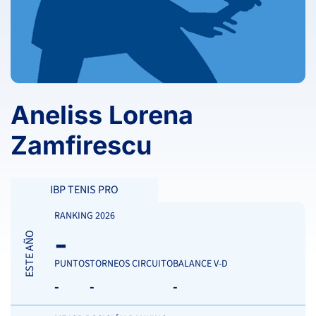
Aneliss Lorena
Zamfirescu
IBP TENIS PRO
RANKING 2026
-
ESTE AÑO
PUNTOS
TORNEOS CIRCUITO
BALANCE V-D
-
-
-