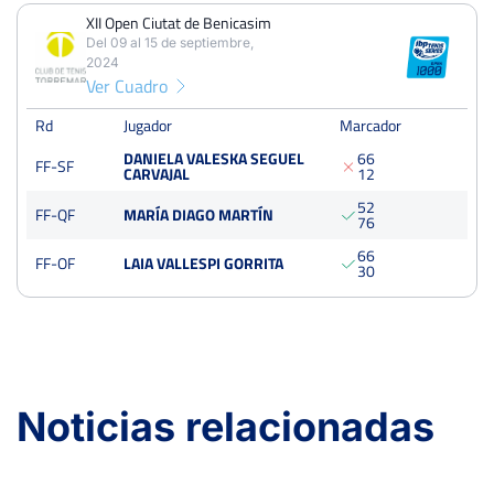
Tierra
XII Open Ciutat de Benicasim
Del 09 al 15 de septiembre,
2024
XII Open Ciutat de Benicasim
Ver Cuadro
Del 09 al 15 de septiembre, 2024
Rd
Jugador
Marcador
Semifinales
Tierra
250 Puntos
DANIELA VALESKA SEGUEL
6
6
FF-SF
CARVAJAL
1
2
5
2
FF-QF
MARÍA DIAGO MARTÍN
7
6
6
6
FF-OF
LAIA VALLESPI GORRITA
3
0
Noticias relacionadas