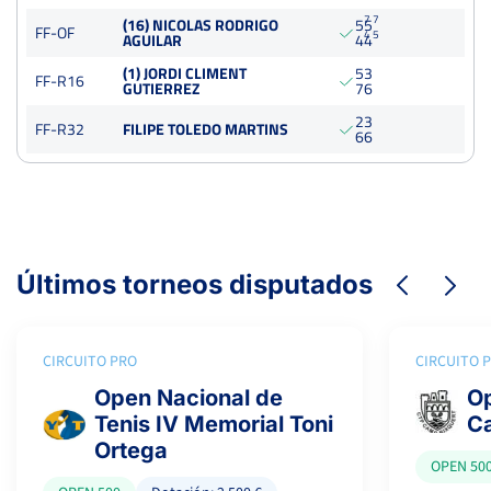
Del 02 al 08 de marzo, 2026
7
7
(16) NICOLAS RODRIGO
5
5
Cuartos
FF-OF
4
5
AGUILAR
4
4
Tierra
(1) JORDI CLIMENT
5
3
FF-R16
GUTIERREZ
7
6
2
3
FF-R32
FILIPE TOLEDO MARTINS
6
6
Últimos torneos disputados
CIRCUITO PRO
CIRCUITO 
Open Nacional de
Op
Tenis IV Memorial Toni
C
Ortega
OPEN 50