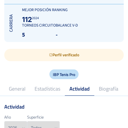
MEJOR POSICIÓN RANKING
CARRERA
112
2024
TORNEOS CIRCUITO
BALANCE V-D
5
-
Perfil verificado
IBP Tenis Pro
General
Estadísticas
Actividad
Biografía
Actividad
24
Edad
Año
Año
Superficie
Superficie
2024
Profesional desde