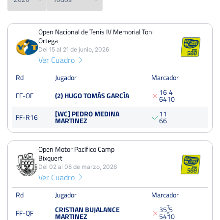
CLUB DEPORTIVO SALADAR
Club
Open Nacional de Tenis IV Memorial Toni
PERDIDOS
PARTIDOS
GANADOS
563
Posición RFET
*
Ortega
2
6
4
Del 15 al 21 de junio, 2026
Ver Cuadro
113
Posición territorial
*
PERDIDOS
SETS
GANADOS
4
14
10
Rd
Jugador
Marcador
FEDERACION DE TENIS DE LA
1
6
4
FF-OF
(2) HUGO TOMÁS GARCÍA
Federación
*
PERDIDOS
JUEGOS
GANADOS
6
4
10
COMUNIDAD VALENCIANA
62
133
71
[WC] PEDRO MEDINA
1
1
FF-R16
MARTINEZ
6
6
895
Puntos RFET
*
Open Motor Pacífico Camp
Open Nacional de Tenis IV Memorial Toni Ortega
Bixquert
Del 15 al 21 de junio, 2026
Del 02 al 08 de marzo, 2026
Ver Cuadro
Octavos
Tierra/Dura
Rd
Jugador
Marcador
7
CRISTIAN BUJALANCE
3
5
5
Open Motor Pacífico Camp Bixquert
FF-QF
5
MARTINEZ
5
4
10