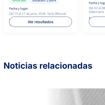
OPEN 500
Dotación: 2.500 €
Fecha y lug
Del 02 al 0
Fecha y lugar:
Valenciana
Del 15 al 21 de junio, 2026. Yecla (Murcia)
Superficie:
Superficie:
P.campeón:
Ver resultados
Tierra
Tierra/Dura
500 €
Noticias relacionadas