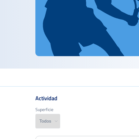
Actividad
Superficie
Superficie