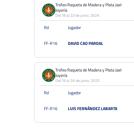
PERDIDOS
PARTIDOS
GANADOS
Trofeo Raqueta de Madera y Plata Jael
2
Joyería
2
0
Del 18 al 23 de junio, 2024
PERDIDOS
SETS
GANADOS
Rd
Jugador
4
4
0
PERDIDOS
JUEGOS
GANADOS
FF-R16
DAVID CAO PARDAL
24
29
5
Trofeo Raqueta de Madera y Plata Jael
Joyería
Del 19 al 24 de junio, 2023
Rd
Jugador
FF-R16
LUIS FERNÁNDEZ LABARTA