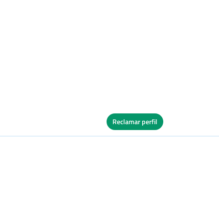
Reclamar perfil
Ver Cuadro
vos
Tierra
Ver Cuadro
vos
Tierra