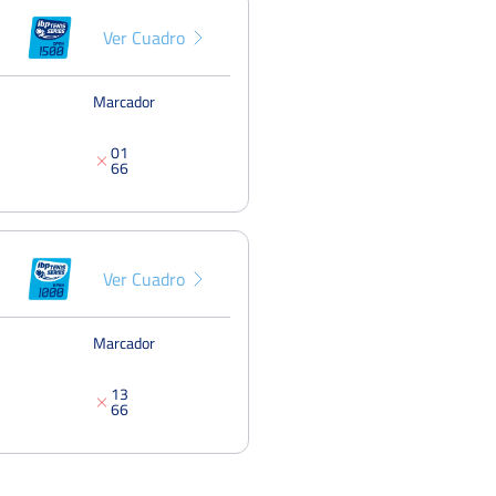
Del 19 al 24 de junio, 2023
Ver Cuadro
Marcador
0
1
6
6
Ver Cuadro
Marcador
1
3
6
6