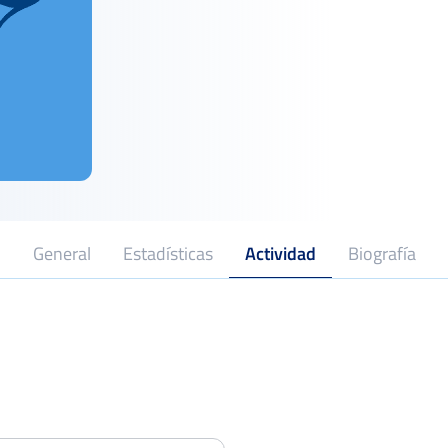
General
Estadísticas
Actividad
Biografía
Trofeo Raqueta de Madera y Plata
Jael Joyería
Dieciseisa
Del 18 al 23 de junio, 2024
Trofeo Raqueta de Madera y Plata
Jael Joyería
Dieciseisa