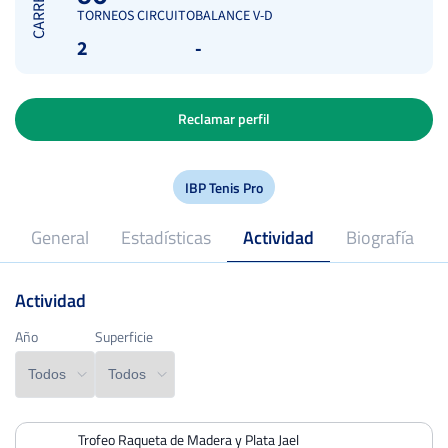
CARRERA
TORNEOS CIRCUITO
BALANCE V-D
2
-
Reclamar perfil
IBP Tenis Pro
General
Estadísticas
Actividad
Biografía
Actividad
2018
Profesional desde
Año
Año
Superficie
Superficie
Trofeo Raqueta de Madera y Plata Jael
PERDIDOS
PARTIDOS
GANADOS