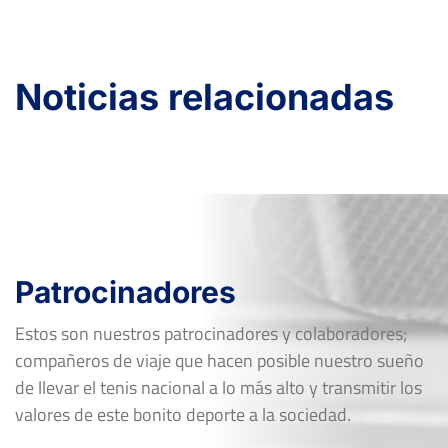
Ver Cuadro
Rd
Jugador
Marcador
2
4
FF-R16
DARÍO MONTES KHAGANI
Noticias relacionadas
6
6
RICARDO VILLACORTA
FF-R16
ALONSO
XXI Open Nacional de Tenis Fluvial de
Lugo
Del 20 al 24 de septiembre, 2018
Ver Cuadro
Rd
Jugador
Marcador
Patrocinadores
RICARDO VILLACORTA
6
2
FF-QF
ALONSO
7
6
Estos son nuestros patrocinadores y colaboradores;
3
2
compañeros de viaje que hacen posible nuestro sueño
FF-OF
JESUS BOUZA PUENTE
6
6
de llevar el tenis nacional a lo más alto y transmitir los
0
3
FF-R16
DIEGO BLANCO REBOREDO
valores de este bonito deporte a la sociedad.
6
6