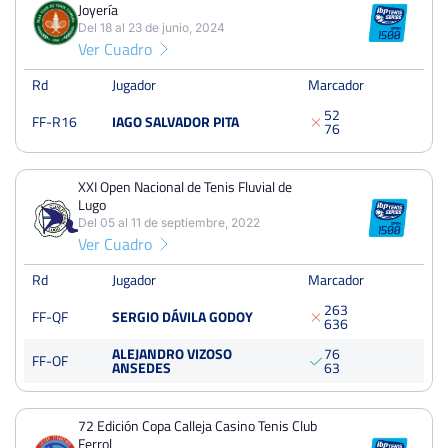
Joyería
8
15
7
Del 18 al 23 de junio, 2024
Ver Cuadro
PERDIDOS
SETS
GANADOS
18
33
15
Rd
Jugador
Marcador
5
2
FF-R16
IAGO SALVADOR PITA
PERDIDOS
JUEGOS
GANADOS
7
6
145
292
147
XXI Open Nacional de Tenis Fluvial de
Lugo
Del 05 al 11 de septiembre, 2022
Ver Cuadro
Trofeo Raqueta de Madera y Plata Jael Joyería
Del 18 al 23 de junio, 2024
Rd
Jugador
Marcador
Dieciseisavos
Tierra
2
6
3
FF-QF
SERGIO DÁVILA GODOY
6
3
6
ALEJANDRO VIZOSO
7
6
XXI Open Nacional de Tenis Fluvial de Lugo
FF-OF
ANSEDES
6
3
Del 05 al 11 de septiembre, 2022
Cuartos
Quick
185 Puntos
72 Edición Copa Calleja Casino Tenis Club
Ferrol