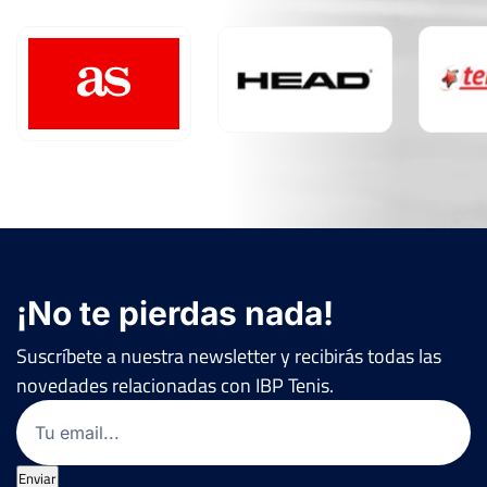
XXI Open Nacional de Tenis Fluvial de
Lugo
Del 19 al 24 de septiembre, 2017
Ver Cuadro
Rd
Jugador
Marcador
6
6
6
FF-R16
MARTIN MILLOS IGLESIAS
1
7
4
¡No te pierdas nada!
Suscríbete a nuestra newsletter y recibirás todas las
novedades relacionadas con IBP Tenis.
Email
(Obligatorio)
Enviar