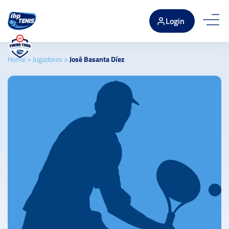
Login
Home
>
Jugadores
>
José Basanta Díez