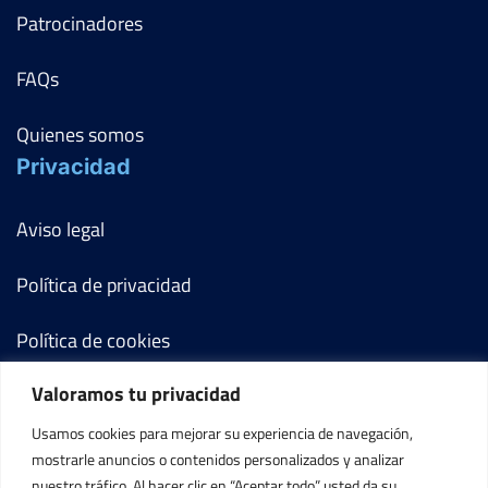
Patrocinadores
FAQs
Quienes somos
Privacidad
Aviso legal
Política de privacidad
Política de cookies
Valoramos tu privacidad
Términos y condiciones
Usamos cookies para mejorar su experiencia de navegación,
Mi cuenta
mostrarle anuncios o contenidos personalizados y analizar
nuestro tráfico. Al hacer clic en “Aceptar todo” usted da su