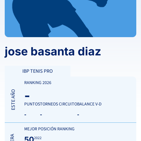
jose basanta diaz
IBP TENIS PRO
RANKING 2026
-
ESTE AÑO
PUNTOS
TORNEOS CIRCUITO
BALANCE V-D
-
-
-
MEJOR POSICIÓN RANKING
50
2022