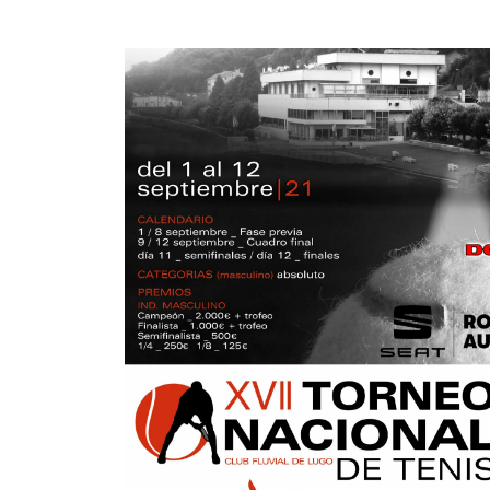
VERNIER QUINTEROS,
6
6
M.
1
2
GARCÍA SUÁREZ, D.
1
2
CAO PARDAL, D.
GONZÁLEZ
6
6
FERNÁNDEZ, M.
REDONDO PEREIRA,
4
4
D.
DE LOS RIOS
6
6