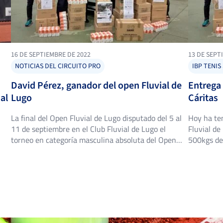
16 DE SEPTIEMBRE DE 2022
13 DE SEPT
NOTICIAS DEL CIRCUITO PRO
IBP TENIS
David Pérez, ganador del open Fluvial de
Entrega
al
Lugo
Cáritas
La final del Open Fluvial de Lugo disputado del 5 al
Hoy ha ten
11 de septiembre en el Club Fluvial de Lugo el
Fluvial de
torneo en categoría masculina absoluta del Open
500kgs de 
1500, finalizaba con David Pérez consiguiendo el
de Lugo, p
título de campeón. Tras unas reñidas jornadas de
Esta donac
a
tenis, el extremeño Sergio Dávila se enfrentó a
Nacional d
David Pérez al que […]
s