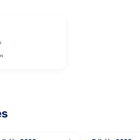
s
0
os
es