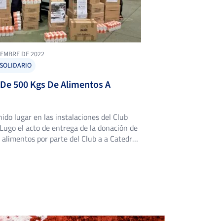
IEMBRE DE 2022
 SOLIDARIO
 De 500 Kgs De Alimentos A
ido lugar en las instalaciones del Club
 Lugo el acto de entrega de la donación de
alimentos por parte del Club a a Catedral
ara su reparto por Cáritas parroquiales.
ión se enmarca dentro del XVIII Torneo
e Tenis que estos días se disputa en […]