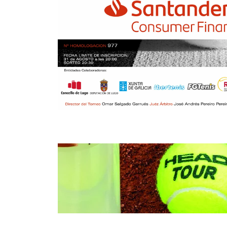
KOLEJEWSKA, A.
1
1
FERNANDEZ, A.
6
6
HERNANDO RUANO, J.
6
4
1
GARCIA MONDELO, C.
RET
6
6
1
PEREZ CRESPO, R.
4
4
BASANTA DIAZ, J.
6
6
LOPEZ PEREZ, E.