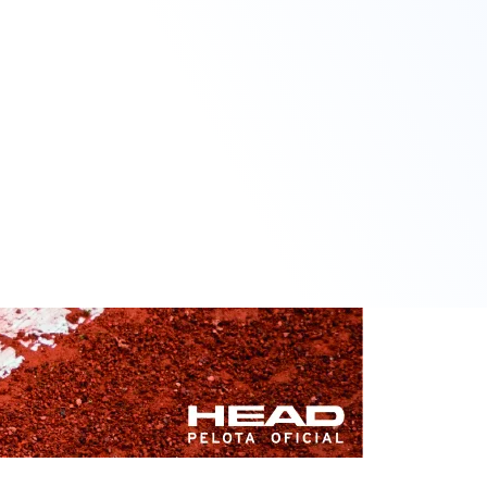
6
6
LOPEZ PEREZ, E.
REDONDO PEREIRA,