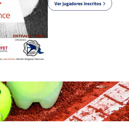
KOLEJEWSKA, A.
Ver jugadores inscritos
6
6
HERNANDO RUANO, J.
2
3
PEREZ CRESPO, R.
6
6
LOPEZ PEREZ, E.