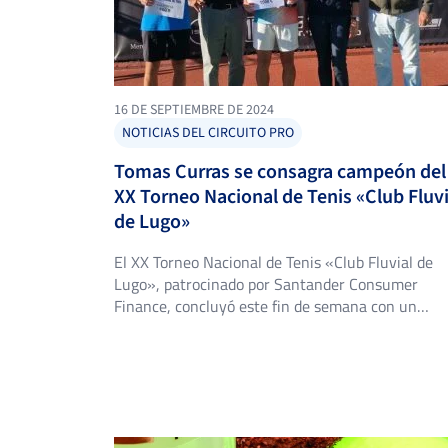
16 DE SEPTIEMBRE DE 2024
NOTICIAS DEL CIRCUITO PRO
Tomas Curras se consagra campeón del
XX Torneo Nacional de Tenis «Club Fluvi
de Lugo»
El XX Torneo Nacional de Tenis «Club Fluvial de
Lugo», patrocinado por Santander Consumer
Finance, concluyó este fin de semana con un
emocionante desenlace en la categoría masculin
absoluta. El evento, que reunió a los mejores
talentos del tenis a nivel nacional, ofreció
espectaculares enfrentamientos desde las ronda
preliminares hasta la gran final. El camino […]