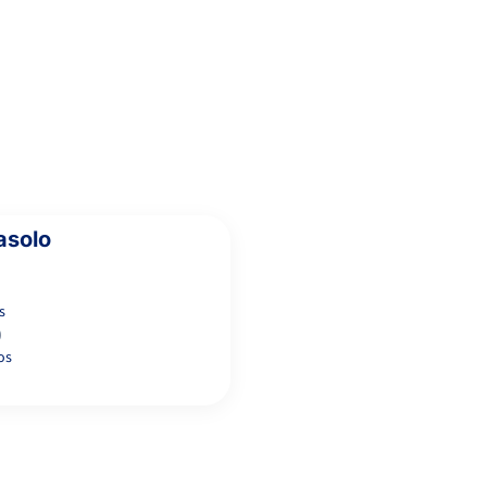
6
4
2
CURRÁS ABASOLO, T.
REDONDO
4
6
6
PEREIRA, S.
asolo
s
0
os