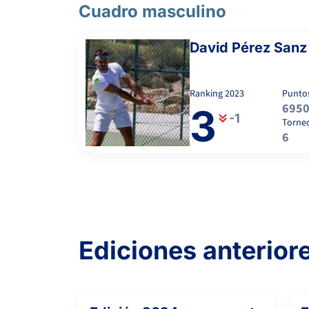
Cuadro masculino
David Pérez Sanz
Ranking
2023
Punto
695
3
-1
Torne
6
Ediciones anterior