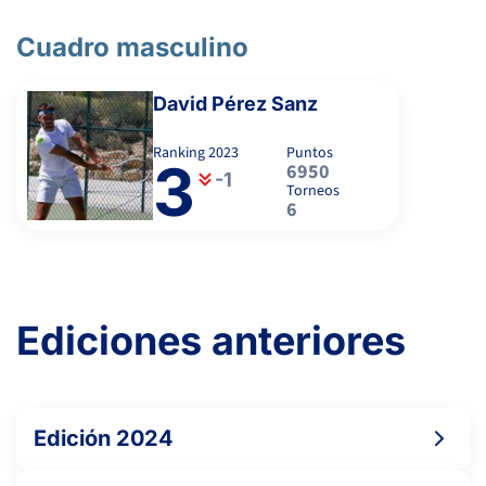
-
Cuadro masculino
CURRÁS ABASOLO, T.
David Pérez Sanz
Ranking
2023
Puntos
3
CARRETERO SALVADOR, P.
6950
-1
Torneos
6
-
4
3
LOPEZ CEDRON, P.
Ediciones anteriores
6
6
BARREIRO RODRIGUEZ, D.
Edición 2024
BOUZA PUENTE, J.
WO RET