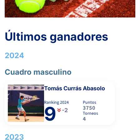
GARCIA MONDELO, C.
LOPEZ HERNANZ, A.
Últimos ganadores
-
2024
2
1
NUÑEZ PIÑEIRO, J.
Cuadro masculino
6
6
MARTINEZ ALVAREZ, S.
Tomás Currás Abasolo
Ranking
2024
Puntos
9
6
7
MENENDEZ VIÑA, D.
3750
-2
Torneos
4
3
5
GARCÍA DÍAZ, F.
2023