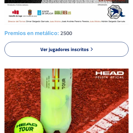
CAO PARDAL, D.
-
2500
Premios en metálico:
1
2
LOPEZ NOVOA, R.
Ver jugadores inscritos
6
6
VILA PÉREZ, V.
2
1
MUÑOZ RIVELO, A.
6
6
FERREIRO GOMEZ, J.
-