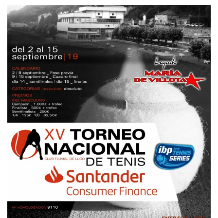
-
6
6
MELLA GARCIA, J.
1
4
GONZÁLEZ DEL RIO, J.
1
6
5
CARREIRA MONTES, J.
6
3
7
LOMBAO REAL, D.
-
SALVADOR PITA, I.