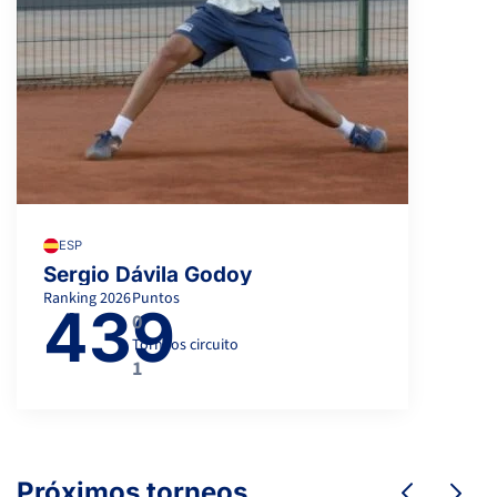
ESP
Sergio Dávila Godoy
Ranking
2026
Puntos
439
0
Torneos circuito
1
Próximos torneos