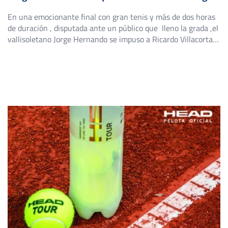
En una emocionante final con gran tenis y más de dos horas
de duración , disputada ante un público que lleno la grada ,el
vallisoletano Jorge Hernando se impuso a Ricardo Villacorta
en el enésimo duelo entre ambos por 7/5 4/6 6/4 haciéndose
con su segundo título del año y prácticamente asegurando su
clasificación para […]