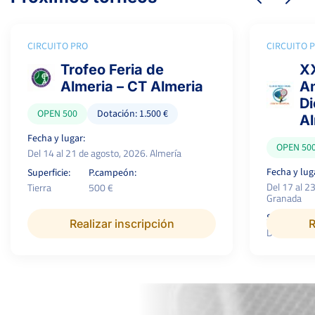
CIRCUITO PRO
CIRCUITO 
Trofeo Feria de
XX
Almeria – CT Almeria
Am
Di
OPEN 500
Dotación: 1.500 €
A
Fecha y lugar:
OPEN 50
Del 14 al 21 de agosto, 2026. Almería
Fecha y lug
Superficie:
P.campeón:
Del 17 al 2
Tierra
500 €
Granada
Superficie:
Realizar inscripción
R
Dura