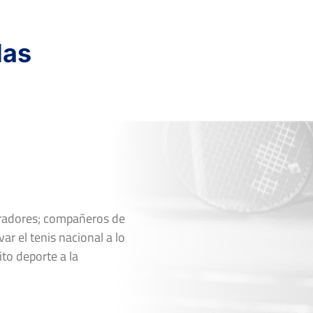
Ver Cuadro
das
Marcador
3
4
6
6
Ver Cuadro
oradores; compañeros de
Marcador
ar el tenis nacional a lo
6
7
ito deporte a la
3
5