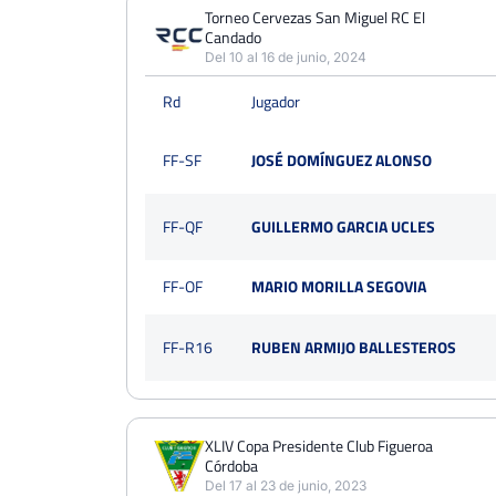
PERDIDOS
PARTIDOS
GANADOS
Torneo Cervezas San Miguel RC El
17
Candado
25
8
Del 10 al 16 de junio, 2024
PERDIDOS
SETS
GANADOS
Rd
Jugador
32
52
20
PERDIDOS
JUEGOS
GANADOS
FF-SF
JOSÉ DOMÍNGUEZ ALONSO
262
478
216
FF-QF
GUILLERMO GARCIA UCLES
FF-OF
MARIO MORILLA SEGOVIA
FF-R16
RUBEN ARMIJO BALLESTEROS
XLIV Copa Presidente Club Figueroa
Córdoba
Del 17 al 23 de junio, 2023