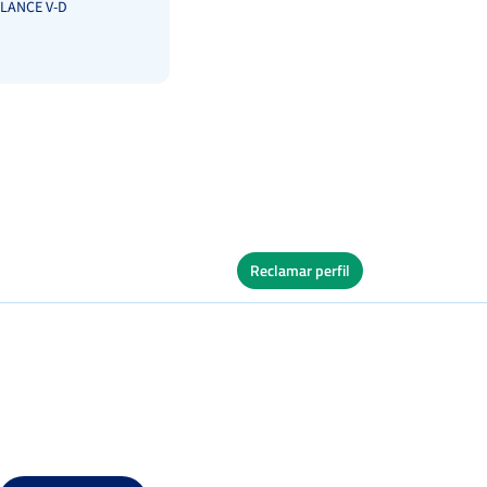
LANCE V-D
Reclamar perfil
Ver Cuadro
les
Dura
Ver Cuadro
s
Dura