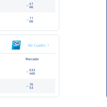
4
1
6
6
1
1
6
6
Ver Cuadro
Marcador
6
3
3
4
6
6
7
6
5
3