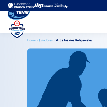
Home
>
Jugadores
>
A. de los rios Kolejewska