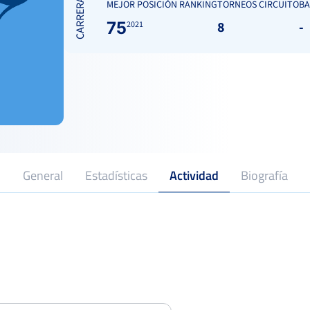
CARRERA
MEJOR POSICIÓN RANKING
TORNEOS CIRCUITO
BA
75
8
-
2021
General
Estadísticas
Actividad
Biografía
2021
Profesional desde
Torneo Cervezas San Miguel RC El
Candado
Semifina
Del 10 al 16 de junio, 2024
XLIV Copa Presidente Club Figueroa
Córdoba
Octavo