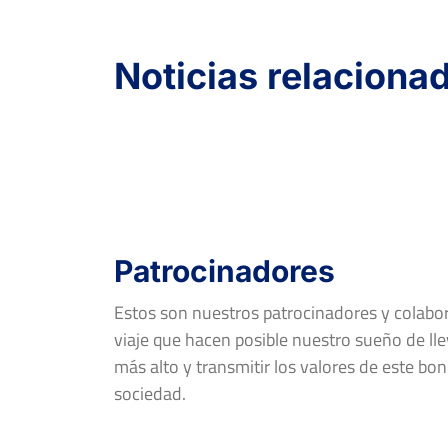
XL Open Ciudad de
Linares
Del 26 al 31 de julio, 2022
Noticias relaciona
Rd
Jugador
FF-R16
PABLO BAENA MARÍN
Open de España IBP
Tenis
Del 27 al 03 de julio,
Patrocinadores
2022
Estos son nuestros patrocinadores y colab
Rd
Jugador
viaje que hacen posible nuestro sueño de llev
más alto y transmitir los valores de este bon
FF-R16
ALBERTO GARCÍA GARCÍA
sociedad.