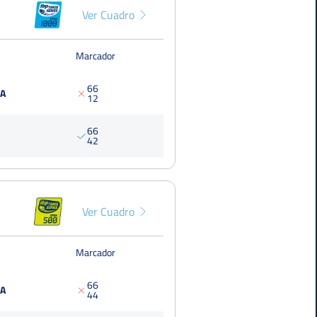
Del 26 al 02 de mayo, 2021
Ver Cuadro
Marcador
6
6
NA
1
2
6
6
4
2
Ver Cuadro
Marcador
6
6
NA
4
4