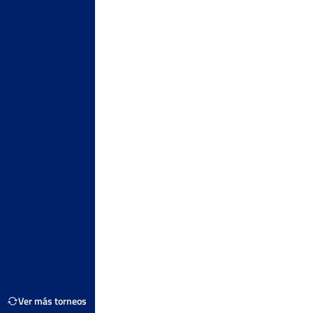
s
Ver Cuadro
Quick
os
Ver Cuadro
s
Tierra
Ver Cuadro
s
Dura
Ver Cuadro
s
Quick
Ver Cuadro
s
Dura
Ver Cuadro
les
Dura
Ver más torneos
Ver Cuadro
s
Dura