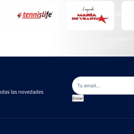
Ver Cuadro
Marcador
6
6
3
4
7
6
Ver Cuadro
Email
(Obligatorio)
Marcador
 todas las novedades
Enviar
1
0
6
6
4
4
6
6