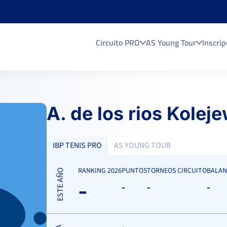
Circuito PRO
AS Young Tour
Inscrip
A. de los rios Kolej
IBP TENIS PRO
AS YOUNG TOUR
RANKING 2026
PUNTOS
TORNEOS CIRCUITO
BALAN
ESTE AÑO
-
-
-
-