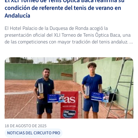
El XLI Torneo de Tenis Óptica Baca reafirma su
condición de referente del tenis de verano en
Andalucía
El Hotel Palacio de la Duquesa de Ronda acogió la
presentación oficial del XLI Torneo de Tenis Óptica Baca, una
de las competiciones con mayor tradición del tenis andaluz. El
torneo, organizado por el Club de Tenis San Luis en
colaboración con Global Racket, se disputará del 6 al 16 de
agosto en las instalaciones […]
18 DE AGOSTO DE 2025
NOTICIAS DEL CIRCUITO PRO