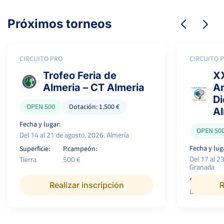
Próximos torneos
CIRCUITO PRO
CIRCUITO 
Trofeo Feria de
XX
Almeria – CT Almeria
Am
Di
OPEN 500
Dotación: 1.500 €
A
Fecha y lugar:
OPEN 50
Del 14 al 21 de agosto, 2026. Almería
Fecha y lug
Superficie:
P.campeón:
Del 17 al 2
Tierra
500 €
Granada
Superficie:
Realizar inscripción
R
Dura