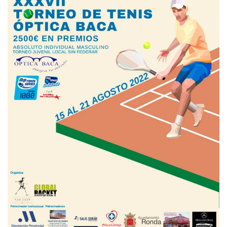
6
6
KLEGOU, A.
4
2
ALCOLEA SALIDO, Y.
6
6
MARTIN VENTURA, A.
1
4
RODRIGUEZ GARCÍA, P.
4
4
DE LA RIVA BUENO, P.
6
6
GARCIA GARCIA, J.
6
6
ELICHA NAVAS, G.