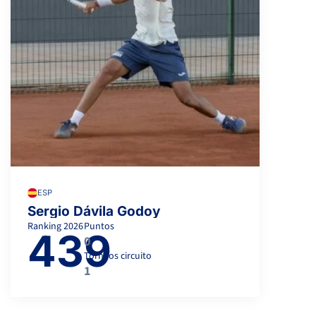
ESP
Sergio Dávila Godoy
Ranking
2026
Puntos
439
0
Torneos circuito
1