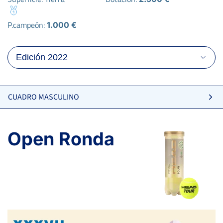
P.campeón:
1.000 €
CUADRO MASCULINO
Open Ronda
6
4
6
MARTÍNEZ BAENA, F.
1
6
3
BAENA MARÍN, P.