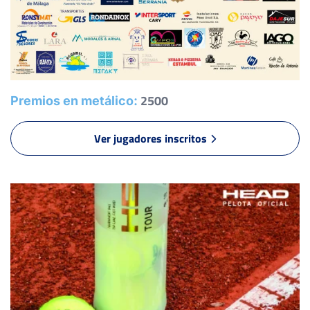
1
3
LARSSON FERNÁNDEZ, E.
6
7
DEYANOV GANCHEV, G.
2500
Premios en metálico:
2
5
MAESTRE GÓMEZ, E.
Ver jugadores inscritos
6
6
6
JOSEPH KUPI, N.
7
1
7
PEREZ ESCRIBANO, A.
0
0
MORENO DIAZ, M.