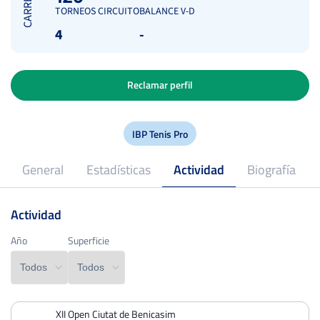
CARRERA
TORNEOS CIRCUITO
BALANCE V-D
4
-
Reclamar perfil
IBP Tenis Pro
General
Estadísticas
Actividad
Biografía
Actividad
2024
Profesional desde
Año
Año
Superficie
Superficie
XII Open Ciutat de Benicasim
PERDIDOS
PARTIDOS
GANADOS