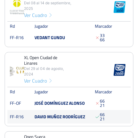
Del 08 al 14 de septiembre,
10
14
4
2025
Ver Cuadro
PERDIDOS
SETS
GANADOS
20
29
9
Rd
Jugador
Marcador
3
3
FF-R16
VEDANT GUNDU
PERDIDOS
JUEGOS
GANADOS
6
6
148
240
92
XL Open Ciudad de
Linares
Del 29 al 04 de agosto,
XII Open Ciutat de Benicasim
2024
Ver Cuadro
Del 08 al 14 de septiembre, 2025
Dieciseisavos
Rd
Jugador
Tierra
Marcador
6
6
FF-OF
JOSÉ DOMÍNGUEZ ALONSO
2
1
XL Open Ciudad de Linares
6
6
FF-R16
DAVID MUÑOZ RODRÍGUEZ
Del 29 al 04 de agosto, 2024
2
1
Octavos
Tierra
Open Sueca