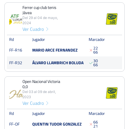
Ferrer cup club tenis
Jávea
Open Catarroja Masculino
Del 29 al 04 de mayo,
Del 16 al 22 de octubre, 2023
2024
Dieciseisavos
Ver Cuadro
Dura
Rd
Jugador
Marcador
2
2
XXVIII Open Ciudad de Cieza Memorial Pepe Ríos
FF-R16
MARIO ARCE FERNANDEZ
6
6
Del 24 al 30 de abril, 2023
3
0
Dieciseisavos
FF-R32
ÁLVARO LLAMBRICH BOLUDA
Dura
6
6
Open Ciudad de Ceuta VI Memorial Mustafa Amechrak-
Open Nacional Victoria
Pinturas Dris
0,0
Ver más torneos
Del 26 al 02 de octubre, 2022
Del 03 al 09 de abril,
Octavos
2023
Dura
Ver Cuadro
Rd
Jugador
Marcador
Open Ronda
6
6
Del 15 al 21 de agosto, 2022
FF-OF
QUENTIN TUDOR GONZALEZ
2
1