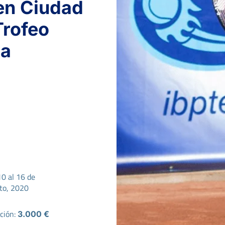
n Ciudad
Trofeo
ca
10 al 16 de
to, 2020
ción:
3.000 €