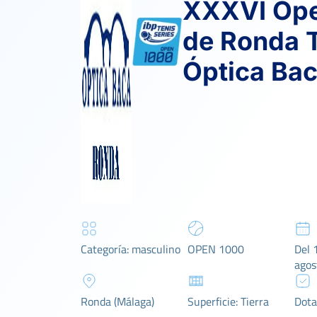
XXXVI Ope
de Ronda 
Óptica Ba
Categoría: masculino
OPEN 1000
Del 
agos
Ronda (Málaga)
Superficie: Tierra
Dota