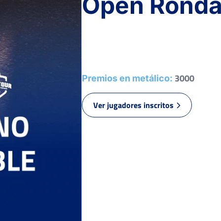
Open Rond
3000
Premios en metálico:
Ver jugadores inscritos