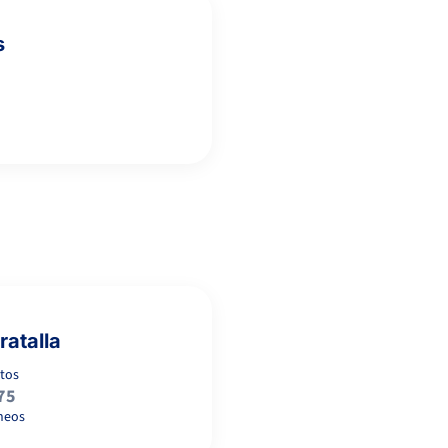
s
ratalla
tos
75
neos