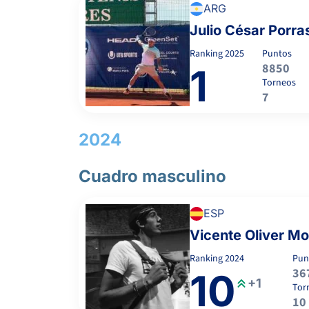
ARG
Julio César Porra
Ranking
2025
Puntos
8850
1
Torneos
7
2024
Cuadro masculino
ESP
Vicente Oliver Mo
Ranking
2024
Pun
36
10
+1
Tor
10