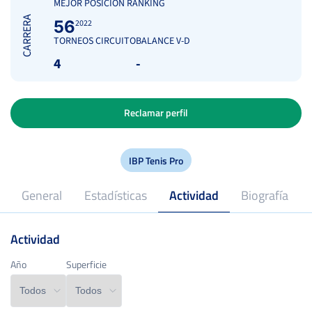
MEJOR POSICIÓN RANKING
CARRERA
56
2022
TORNEOS CIRCUITO
BALANCE V-D
4
-
Reclamar perfil
IBP Tenis Pro
General
Estadísticas
Actividad
Biografía
Actividad
2021
Profesional desde
Año
Año
Superficie
Superficie