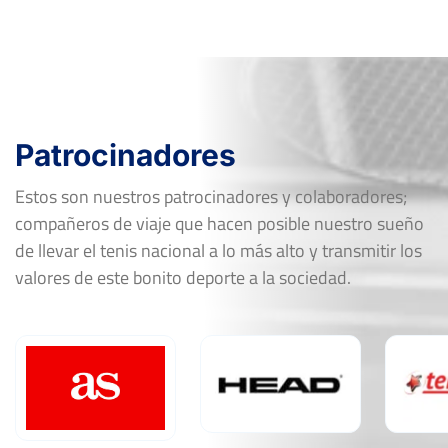
3
3
FF-R16
SANTIAGO PERA MEDINA
6
6
Open Nacional de Tenis «Ciudad de Yecla»
(XI Memorial Juan Miguel Benedito)
Del 25 al 31 de octubre, 2021
Patrocinadores
Ver Cuadro
Rd
Jugador
Marcador
Estos son nuestros patrocinadores y colaboradores;
4
4
compañeros de viaje que hacen posible nuestro sueño
FF-SF
ZAKHAR TRAPEZNIKOV
6
6
de llevar el tenis nacional a lo más alto y transmitir los
DAVID REDONDO PEREIRA
5
FF-QF
valores de este bonito deporte a la sociedad.
2
Abandono
6
7
FF-OF
ALEJANDRO GARCIA OLIVER
4
6
7
6
FF-R16
RODRIGO MORA CLEMENT
6
2