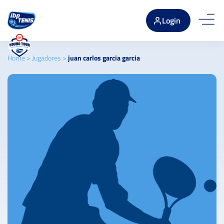
Login
Home
>
Jugadores
>
juan carlos garcia garcia