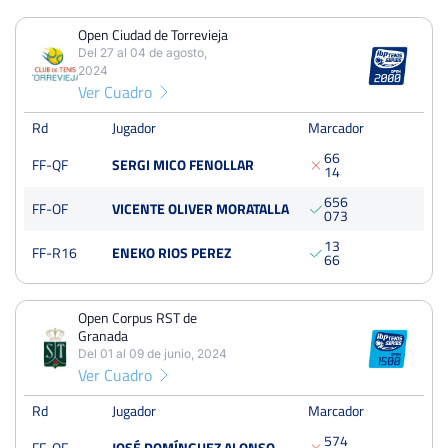
Open Ciudad de Torrevieja
PERDIDOS
PARTIDOS
GANADOS
Del 27 al 04 de agosto,
8
22
14
2024
Ver Cuadro
PERDIDOS
SETS
GANADOS
21
51
30
Rd
Jugador
Marcador
6
6
FF-QF
SERGI MICO FENOLLAR
PERDIDOS
JUEGOS
GANADOS
1
4
233
481
248
6
5
6
FF-OF
VICENTE OLIVER MORATALLA
0
7
3
1
3
FF-R16
ENEKO RIOS PEREZ
6
6
Open Ciudad de Torrevieja
Del 27 al 04 de agosto, 2024
Open Corpus RST de
Cuartos
Granada
Tierra
250 Puntos
Del 01 al 09 de junio, 2024
Ver Cuadro
Open Corpus RST de Granada
Rd
Jugador
Marcador
Del 01 al 09 de junio, 2024
5
7
4
Octavos
FF-OF
JOSÉ DOMÍNGUEZ ALONSO