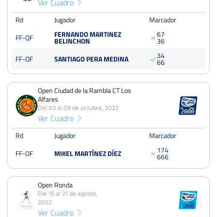
Ver Cuadro
Semifinales
Tierra
250 Puntos
Rd
Jugador
Marcador
FERNANDO MARTINEZ
6
7
FF-QF
BELINCHON
3
6
Open Internacional Ciudad de Cartagena
Del 18 al 24 de abril, 2022
3
4
FF-OF
SANTIAGO PERA MEDINA
6
6
Semifinales
Tierra
250 Puntos
Open Ciudad de la Rambla CT Los
Open Nacional de Tenis «Ciudad de Yecla» (XI Memorial
Alfares
Juan Miguel Benedito)
Del 03 al 09 de octubre, 2022
Del 25 al 31 de octubre, 2021
Ver Cuadro
Semifinales
Dura
250 Puntos
Rd
Jugador
Marcador
1
7
4
FF-OF
MIKEL MARTÍNEZ DÍEZ
6
6
6
Open Ronda
Del 15 al 21 de agosto,
2022
Ver Cuadro