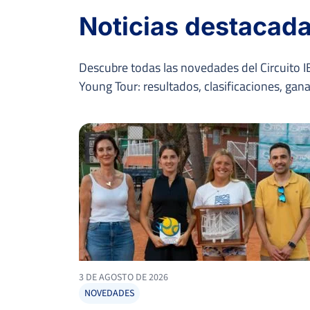
0
2
AUKSELIS, G.
Noticias destacad
6
6
INGLÉS GARRE, S.
Descubre todas las novedades del Circuito IB
Young Tour: resultados, clasificaciones, ga
4
2
MANZANERA PERTUSA, P.
6
6
TRAPEZNIKOV, Z.
MARTINEZ
6
2
6
BELINCHON, F.
1
6
2
THERIAULT, H.
1
3
ADALID ESPEJO, M.
3 DE AGOSTO DE 2026
NOVEDADES