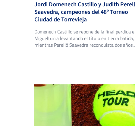
Jordi Domenech Castillo y Judith Perel
6
6
BERNABE FRANCO, P.
Saavedra, campeones del 48º Torneo
Ciudad de Torrevieja
6
6
PERA MEDINA, S.
Domenech Castillo se repone de la final perdida 
Miguelturra levantando el título en tierra batida,
0
2
ALCARAZ GALBIS, V.
mientras Perelló Saavedra reconquista dos años
después la corona que ya fue suya en 2024. El Cl
de Tenis Torrevieja volvió a abrir sus puertas del 
-
de julio al 2 de agosto para acoger el 48º Torneo
Ciudad […]
GARCIA GARCIA, J.