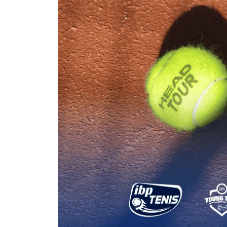
GIERSIEPEN GARCIA,
M.
-
6
6
GIMENEZ PÉREZ, C.
4
4
GÓMEZ SÁNCHEZ, C.
AVTONOMOV, R.
GARCIA RODRIGUEZ, P.
0
2
HARVEY GUTIERREZ, U.