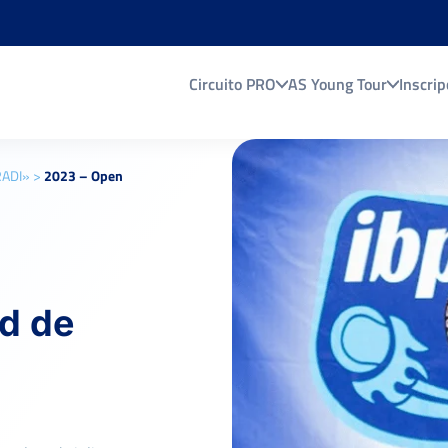
Circuito PRO
AS Young Tour
Inscrip
RADI»
>
2023 – Open
d de