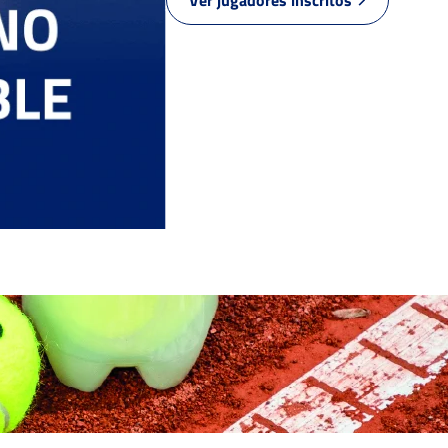
P.
GARCÍA GARCÍA,
6
6
A.
0
0
MOISES, D.