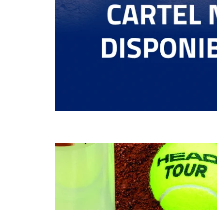
MANZANO LAPUERTA ,
6
6
P.
GARCÍA GARCÍA,
6
6
A.
1
1
ALARCÓN PEÑAS, A.
2
4
DE LA OSSA GUILLEN, A.
6
6
MOISES, D.
BRAVO, A.