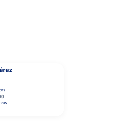
4
1
MATEOS MELENCHÓN, A.
RET
6
3
MICO FENOLLAR, S.
érez
7
6
LUCIANI BOLIVAR, F.
tos
00
5
4
QUIROGA, J.
neos