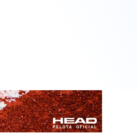
GARCÍA GARCÍA,
6
6
A.
3
3
MICO FENOLLAR, S.