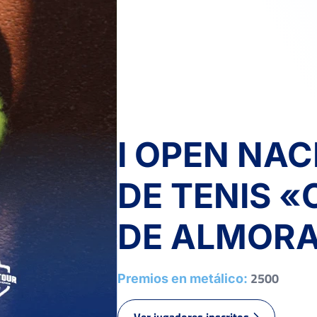
GIERSIEPEN GARCIA,
0
2
M.
6
6
GIMENEZ PÉREZ, C.
I OPEN NA
DE TENIS «
DE ALMORA
1
1
GARCIA RODRIGUEZ, P.
2500
Premios en metálico:
MANZANO LAPUERTA ,
6
6
Ver jugadores inscritos