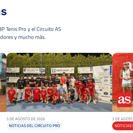
as
6
3
6
INGLÉS GARRE, S.
P Tenis Pro y el Circuito AS
nadores y mucho más.
2
6
7
TRAPEZNIKOV, Z.
MARTINEZ
6
6
BELINCHON, F.
3
2
BERNABE FRANCO, P.
3 DE AGOSTO DE 2026
3 DE AGOST
NOTICIAS DEL CIRCUITO PRO
NOTICIAS