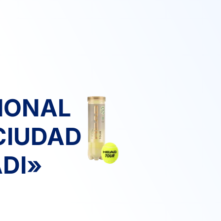
CIONAL
6
6
GIMENEZ PÉREZ, C.
CIUDAD
2
0
MANZANO LAPUERTA , P.
DI»