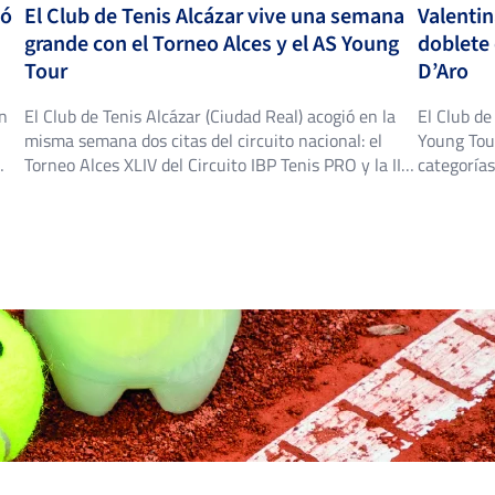
ló
El Club de Tenis Alcázar vive una semana
Valentin
grande con el Torneo Alces y el AS Young
doblete 
Tour
D’Aro
en
El Club de Tenis Alcázar (Ciudad Real) acogió en la
El Club de
misma semana dos citas del circuito nacional: el
Young Tour
3
4
PERA MEDINA, S.
Torneo Alces XLIV del Circuito IBP Tenis PRO y la II
categoría
ub
edición del AS Young Tour Club de Tenis Alcázar, con
categorías
25
triunfos destacados en ambos cuadros. Torneo Alces
revalidaci
6
6
GARCIA GARCIA, J.
XLIV: título para Alejandro López Escribano El
súper tie-
Torneo Alces […]
Tenis D’Ar