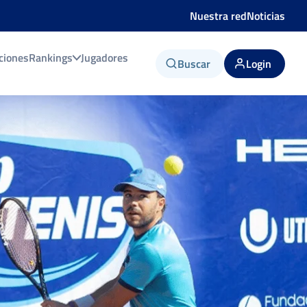
Nuestra red
Noticias
ciones
Rankings
Jugadores
Buscar
Login