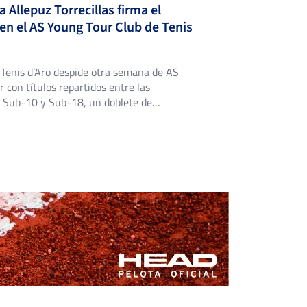
MARTINEZ
a Allepuz Torrecillas firma el
6
7
BELINCHON, F.
en el AS Young Tour Club de Tenis
3
6
GARCIA GARCIA, J.
 Tenis d’Aro despide otra semana de AS
 con títulos repartidos entre las
s Sub-10 y Sub-18, un doblete de
 para Valentina Allepuz Torrecillas y la
ón del título más joven del cuadro en un
break de infarto. El Open de Tenis Club de
o ha bajado el […]