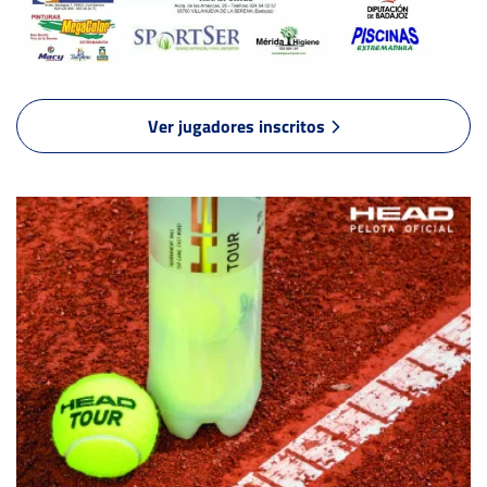
1
4
DE LOS RIOS KOLEJEWSKA, A.
6
6
REDONDO PEREIRA, D.
Ver jugadores inscritos
0
0
MINGUEZ MERCHAN, R.
6
6
LANCETA PATÓN, .
3
3
GUERRERO MELGAR, A.
SYROMOLOTOV NETREBIN,
6
6
Y.