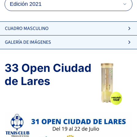
CUADRO MASCULINO
GALERÍA DE IMÁGENES
33 Open Ciudad
de Lares
6
6
REDONDO PEREIRA, S.
2
1
DE LA RIVA BUENO, P.
3
1
ESCALONA GIL, F.