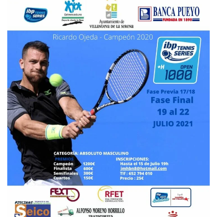
6
6
ISQUERO DAVID, I.
7
2
6
BULNES GARRORENA, F.
5
6
3
OWEN ENDLER, M.
2
1
BARRERO BRAVO, D.
6
6
MALIRZ, K.
6
6
PLAZA MOLINA, S.
2
4
LUQUE RICO, E.