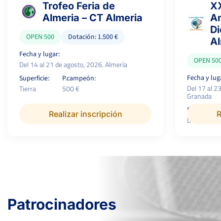
Trofeo Feria de
XX
Almeria – CT Almeria
Am
Di
OPEN 500
Dotación: 1.500 €
A
Fecha y lugar:
OPEN 50
Del 14 al 21 de agosto, 2026. Almería
Fecha y lug
Superficie:
P.campeón:
Del 17 al 2
Tierra
500 €
Granada
Superficie:
Realizar inscripción
R
Dura
Patrocinadores