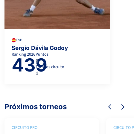
ESP
Sergio Dávila Godoy
Ranking
2026
Puntos
439
0
Torneos circuito
1
Próximos torneos
CIRCUITO PRO
CIRCUITO 