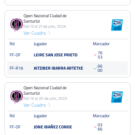
Open Nacional Ciudad de
Santurtzi
Del 13 al 21 de julio, 2024
Ver Cuadro
Rd
Jugador
Marcador
7
6
FF-OF
LEIRE SAN JOSE PRIETO
5
3
6
6
FF-R16
AITZIBER IBARRA ARTETXE
0
0
Open Nacional Ciudad de
Santurtzi
Del 14 al 20 de julio, 2023
Ver Cuadro
Rd
Jugador
Marcador
0
3
FF-OF
JONE IBAÑEZ CONDE
6
6