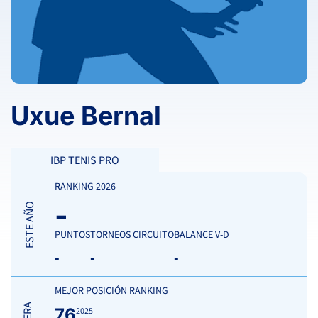
Uxue Bernal
IBP TENIS PRO
RANKING 2026
-
ESTE AÑO
PUNTOS
TORNEOS CIRCUITO
BALANCE V-D
-
-
-
MEJOR POSICIÓN RANKING
76
2025