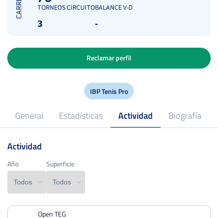
CARRERA
TORNEOS CIRCUITO
BALANCE V-D
3
-
Reclamar perfil
IBP Tenis Pro
General
Estadísticas
Actividad
Biografía
Actividad
2025
Profesional desde
Año
Año
Superficie
Superficie
Open TEG
PERDIDOS
PARTIDOS
GANADOS