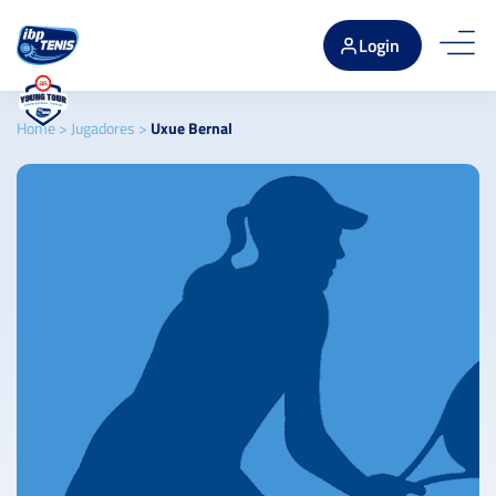
Login
Home
>
Jugadores
>
Uxue Bernal