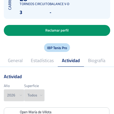
CARRERA
TORNEOS CIRCUITO
BALANCE V-D
3
-
Reclamar perfil
IBP Tenis Pro
General
Estadísticas
Actividad
Biografía
Actividad
2024
Profesional desde
Año
Año
Superficie
Superficie
Open María de Villota
PERDIDOS
PARTIDOS
GANADOS