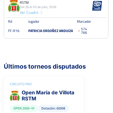
RSTM
1
1
0
Del 26 al 05 de julio, 2026
Ver Cuadro
PERDIDOS
SETS
GANADOS
2
3
1
Rd
Jugador
Marcador
5
7
4
FF-R16
PATRICIA ORDOÑEZ ANDUIZA
PERDIDOS
JUEGOS
GANADOS
7
6
6
19
35
16
Open María de Villota RSTM
Últimos torneos disputados
Del 26 al 05 de julio, 2026
Dieciseisavos
Tierra
CIRCUITO PRO
Open María de Villota
RSTM
OPEN 2000 +H
Dotación: 6000€