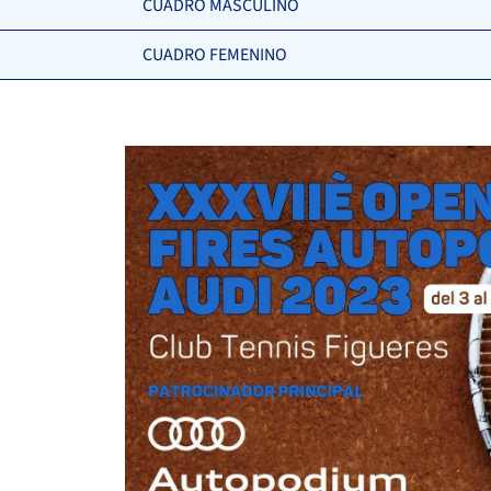
CUADRO MASCULINO
CUADRO FEMENINO
ALCALÁ GURRI, M.
LEON OJEDA, I.
-
-
6
6
ROS MESAS, M.
4
0
BOTA JIMÉNEZ, M.
2
1
SOLANO FONS, M.
6
6
ARANDA ARCAS, L.
REGAS LLUIS, N.