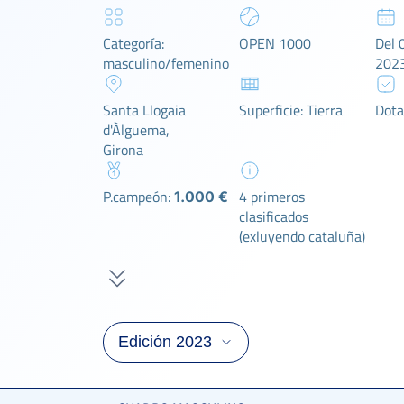
Categoría:
OPEN 1000
Del 0
masculino/femenino
202
Santa Llogaia
Superficie: Tierra
Dota
d'Àlguema,
Girona
P.campeón:
4 primeros
1.000 €
clasificados
(exluyendo cataluña)