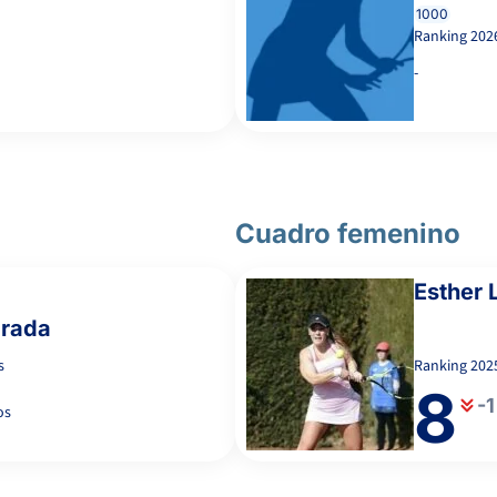
1000
Ranking
202
-
Cuadro femenino
Esther 
arada
s
Ranking
202
5
8
-1
os