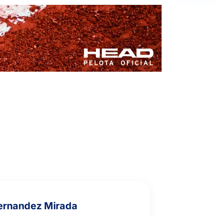
0
6
2
PALAZÓN LACASA, A.
4
6
6
RAKOTONDRASOA, V.
6
3
6
LÓPEZ ALCARAZ, E.
ernandez Mirada