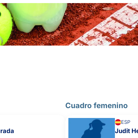
6
3
5
RUIZ RODRIGUEZ, H.
1
3
PAREDES PÉREZ, M.
1
6
7
RAKOTONDRASOA, V.
6
6
LÓPEZ ALCARAZ, E.
Cuadro femenino
ESP
arada
Judit H