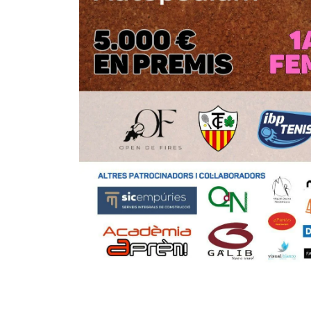
GUPTA, A.
-
-
3
6
BUENO GIL, A.
2
0
TSION, Y.
DE RUEDA DE
6
7
GENOVER, I.
6
6
IANKOVSKAIA, A.
2
1
WATZKA PARADA, R.
6
6
ALCAIDE BAKARI, M.
6
6
ESTEVE LOBATO, E.
1
3
PEET, F.
-
-
PRAT TURRO, P.