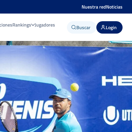
Nuestra red
Noticias
ciones
Rankings
Jugadores
Buscar
Login