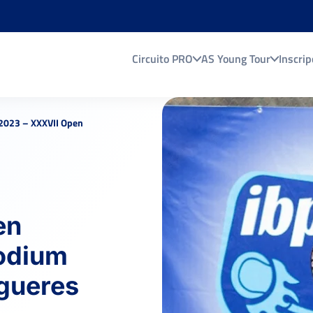
Circuito PRO
AS Young Tour
Inscrip
2023 – XXXVII Open
en
odium
igueres