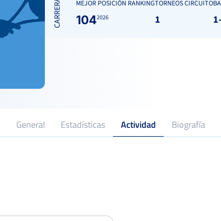
CARRERA
MEJOR POSICIÓN RANKING
TORNEOS CIRCUITO
BA
104
1
1
2026
General
Estadísticas
Actividad
Biografía
2026
Profesional desde
XXXX Open Firesautopodium Audi
CT. Figueres
Octavo
Del 13 al 19 de julio, 2026