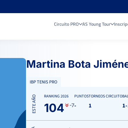
Circuito PRO
AS Young Tour
Inscrip
Martina Bota Jimén
IBP TENIS PRO
RANKING 2026
PUNTOS
TORNEOS CIRCUITO
BA
ESTE AÑO
104
-
1
1-
-7