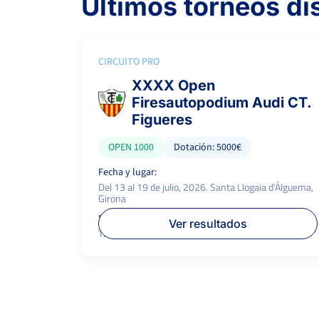
Últimos torneos d
CIRCUITO PRO
XXXX Open
Firesautopodium Audi CT.
Figueres
OPEN 1000
Dotación: 5000€
Fecha y lugar:
Del 13 al 19 de julio, 2026. Santa Llogaia d'Àlguema,
Girona
Superficie:
P.campeón:
Ver resultados
Tierra
1.000 €