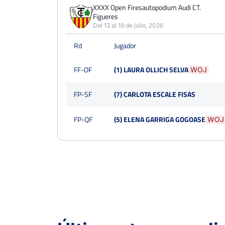
PERDIDOS
PARTIDOS
GANADOS
XXXX Open Firesautopodium Audi CT.
1
Figueres
2
1
Del 13 al 19 de julio, 2026
PERDIDOS
SETS
GANADOS
Rd
Jugador
0
0
0
FF-OF
(1) LAURA OLLICH SELVA
WOJ
PERDIDOS
JUEGOS
GANADOS
0
0
0
FP-SF
(7) CARLOTA ESCALE FISAS
FP-QF
(5) ELENA GARRIGA GOGOASE
WOJ