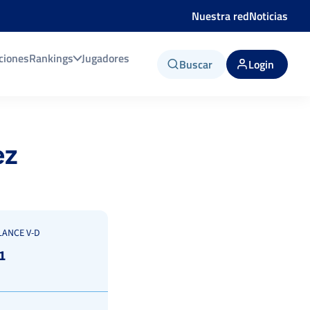
Nuestra red
Noticias
ciones
Rankings
Jugadores
Buscar
Login
ez
LANCE V-D
1