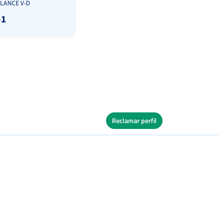
LANCE V-D
-1
Reclamar perfil
Ver Cuadro
s
Tierra